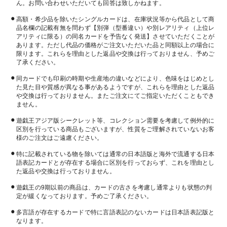
ん。お問い合わせいただいても回答は致しかねます。
高額・希少品を除いたシングルカードは、在庫状況等から代品として商
品名欄の記載有無を問わず【別弾（型番違い）や別レアリティ（上位レ
アリティに限る）の同名カードを予告なく発送】させていただくことが
あります。ただし代品の価格がご注文いただいた品と同額以上の場合に
限ります。これらを理由とした返品や交換は行っておりません、予めご
了承ください。
同カードでも印刷の時期や生産地の違いなどにより、色味をはじめとし
た見た目や質感が異なる事があるようですが、これらを理由とした返品
や交換は行っておりません。またご注文にてご指定いただくこともでき
ません。
遊戯王アジア版シークレット等、コレクション需要を考慮して例外的に
区別を行っている商品もございますが、性質をご理解されていないお客
様のご注文はご遠慮ください。
特に記載されている物を除いては通常の日本語版と海外で流通する日本
語表記カードとが存在する場合に区別を行っておらず、これを理由とし
た返品や交換は行っておりません。
遊戯王の9期以前の商品は、カードの古さを考慮し通常よりも状態の判
定が緩くなっております。予めご了承ください。
多言語が存在するカードで特に言語表記のないカードは日本語表記版と
なります。