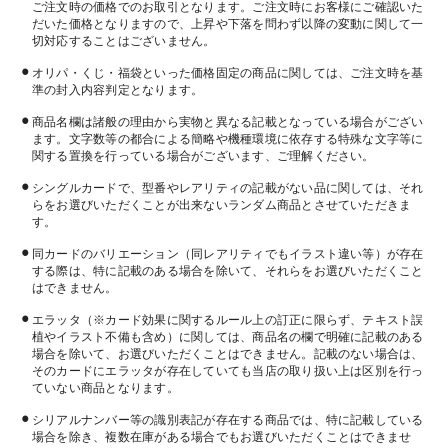
ご注文時の価格でのお取引となります。ご注文時にお客様にご確認いた
だいた価格となりますので、上昇や下落を問わず以降の変動に関して一
切対応することはございません。
オリパ・くじ・福袋といった価格固定の商品に関しては、ご注文時を基
準の封入内容判定となります。
商品名欄は諸般の理由から実物と異なる記載となっている場合がござい
ます。文字数等の都合による簡略や機種環境に依存する特殊な文字等に
関する置換を行っている場合がございます、ご理解ください。
シングルカードで、型番やレアリティの記載がない品に関しては、それ
らをお選びいただくことが出来ないランダム商品とさせていただきま
す。
同カードのバリエーション（同レアリティでもイラスト違い等）が存在
する際は、特に記載のある場合を除いて、それらをお選びいただくこと
はできません。
エラッタ（※カード効果に関するルール上の訂正に限らず、テキスト誤
植やイラスト不備も含め）に関しては、商品名の欄で明確に記載のある
場合を除いて、お選びいただくことはできません。記載のない場合は、
そのカードにエラッタが存在していても当店の取り扱い上は区別を行っ
ていない商品となります。
シリアルナンバー等の識別表記が存在する商品では、特に記載している
場合を除き、複数在庫がある場合でもお選びいただくことはできませ