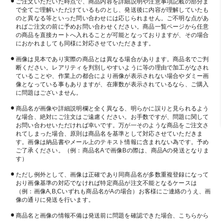
ご注文いただいた時点で、商品内容を詳細説明や注意事項記載の部分ま
で全てご理解いただけているものとし、発送後に内容が理解していたも
のと異なる等といった問い合わせには応じられません。ご不明な点があ
ればご注文の前に予めお問い合わせください。商品一覧ページから任意
の商品を直接カートへ入れることが可能となっておりますが、その場合
におかれましても同様に対応させていただきます。
画像は見本であり実際の商品とは異なる場合があります。商品名でご判
断ください。レアリティを判別しやすいように等の理由で加工がなされ
ていることや、作業上の都合により画像が表示されない場合やダミー画
像となっている事もありますが、在庫数が表示されているなら、ご購入
に問題はございません。
商品名が画像や詳細説明欄と全く異なる、明らかに誤りと見られるよう
な場合、絶対にご注文はご遠慮ください。お手数ですが、問題に関して
お問い合わせいただければ幸いです。万が一そのような商品をご注文さ
れてしまった場合、原則は商品名を基準として対応させていただきま
す。画像は納品書やメール上のテキスト情報に含まれない為です。予め
ご了承ください。（例：商品名Aで画像Bの際は、商品Aの発送となりま
す）
ただし例外として、画像は正確であり同商品名が多数重複登録になって
おり画像基準の対応でなければ特定商品が注文不能となるケースは
（例：画像A,B,Cいずれも商品名がAの場合）お客様にご連絡のうえ、画
像の通りに発送を行います。
商品名と画像の情報不備は発送前に問題を確認できた場合、こちらから