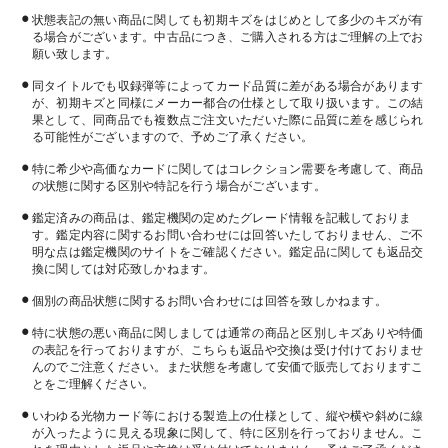
状態表記の無い商品に関しても初期キズをはじめとして多少のキズが有
る場合がございます。中古品につき、ご購入される方はご理解の上でお
願い致します。
同タイトルでも収録弾等によってカード品質に差がある場合があります
が、初期キズと同様にメーカー都合の仕様として取り扱います。この結
果として、同商品でも複数点ご注文いただいた際に品質に差を感じられ
る可能性がございますので、予めご了承ください。
特に希少や高価なカードに関してはコレクション需要を考慮して、商品
の状態に関する区別や特記を行う場合がございます。
鑑定済みの商品は、鑑定機関の定めたグレード情報を記載しておりま
す。鑑定内容に関するお問い合わせには回答いたしておりません、ご不
明な点は鑑定機関のサイトをご確認ください。鑑定品に関しても返品交
換に関しては対応致しかねます。
個別の商品状態に関するお問い合わせには回答を致しかねます。
特に状態の悪い商品に関しましては通常の商品と区別しキズありや特価
の表記を行っておりますが、こちらも返品や交換は受け付けておりませ
んのでご注意ください。また状態を考慮して安価で販売しておりますこ
とをご理解ください。
いわゆる光物カード等における製造上の仕様として、縦や横や斜めに線
が入ったように見える現象に関して、特に区別を行っておりません。こ