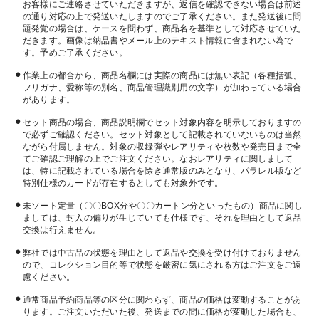
お客様にご連絡させていただきますが、返信を確認できない場合は前述
の通り対応の上で発送いたしますのでご了承ください。また発送後に問
題発覚の場合は、ケースを問わず、商品名を基準として対応させていた
だきます。画像は納品書やメール上のテキスト情報に含まれない為で
す。予めご了承ください。
作業上の都合から、商品名欄には実際の商品には無い表記（各種括弧、
フリガナ、愛称等の別名、商品管理識別用の文字）が加わっている場合
があります。
セット商品の場合、商品説明欄でセット対象内容を明示しておりますの
で必ずご確認ください。セット対象として記載されていないものは当然
ながら付属しません。対象の収録弾やレアリティや枚数や発売日まで全
てご確認ご理解の上でご注文ください。なおレアリティに関しまして
は、特に記載されている場合を除き通常版のみとなり、パラレル版など
特別仕様のカードが存在するとしても対象外です。
未ソート定量（〇〇BOX分や〇〇カートン分といったもの）商品に関し
ましては、封入の偏りが生じていても仕様です、それを理由として返品
交換は行えません。
弊社では中古品の状態を理由として返品や交換を受け付けておりません
ので、コレクション目的等で状態を厳密に気にされる方はご注文をご遠
慮ください。
通常商品予約商品等の区分に関わらず、商品の価格は変動することがあ
ります。ご注文いただいた後、発送までの間に価格が変動した場合も、