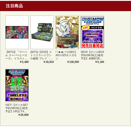
注目商品
【MTG】『マーベ
(MTG)【SOS】ス
! !★★パラ[SEC]
!BOX!【デジカBOX
ル スーパーヒーロ
トリクスヘイヴン
AD1-025オメガモ
予約/08/29(土)発売
ーズ』 イラストコ
の秘密 プレイ・ブ
ン
予定】未開封1BOX
レクション 54種コ
ースター1BOX日本
【BT-26】
￥5,480
￥18,810
￥138,000
￥5,180
ンプリートセット
語版 (JPN)
TIMELESS
アートカード(JPN)
BONDS
!SET!【デジカSET
予約/08/29(土)発売
予定】UR以下4コ
ンセット 【BT-
￥29,800
26】TIMELESS
BONDS