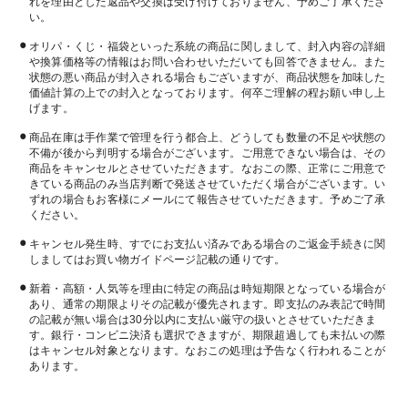
れを理由とした返品や交換は受け付けておりません、予めご了承くださ
い。
オリパ・くじ・福袋といった系統の商品に関しまして、封入内容の詳細
や換算価格等の情報はお問い合わせいただいても回答できません。また
状態の悪い商品が封入される場合もございますが、商品状態を加味した
価値計算の上での封入となっております。何卒ご理解の程お願い申し上
げます。
商品在庫は手作業で管理を行う都合上、どうしても数量の不足や状態の
不備が後から判明する場合がございます。ご用意できない場合は、その
商品をキャンセルとさせていただきます。なおこの際、正常にご用意で
きている商品のみ当店判断で発送させていただく場合がございます。い
ずれの場合もお客様にメールにて報告させていただきます。予めご了承
ください。
キャンセル発生時、すでにお支払い済みである場合のご返金手続きに関
しましてはお買い物ガイドページ記載の通りです。
新着・高額・人気等を理由に特定の商品は時短期限となっている場合が
あり、通常の期限よりその記載が優先されます。即支払のみ表記で時間
の記載が無い場合は30分以内に支払い厳守の扱いとさせていただきま
す。銀行・コンビニ決済も選択できますが、期限超過しても未払いの際
はキャンセル対象となります。なおこの処理は予告なく行われることが
あります。