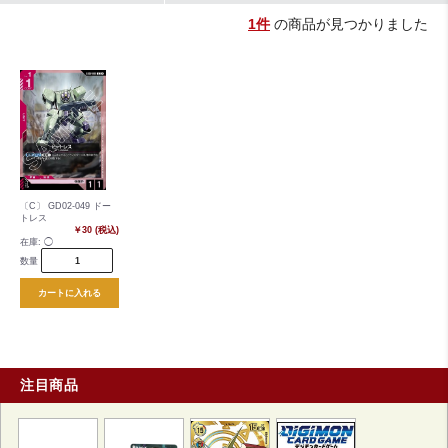
1件
の商品が見つかりました
〔C〕 GD02-049 ドー
トレス
￥30 (税込)
在庫:
◯
数量
カートに入れる
注目商品