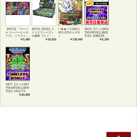
【MTG】『マーベ
(MTG)【SOS】ス
! !★★パラ[SEC]
!BOX!【デジカBOX
ル スーパーヒーロ
トリクスヘイヴン
AD1-025オメガモ
予約/08/29(土)発売
ーズ』 イラストコ
の秘密 プレイ・ブ
ン
予定】未開封1BOX
レクション 54種コ
ースター1BOX日本
【BT-26】
￥5,480
￥18,810
￥138,000
￥5,180
ンプリートセット
語版 (JPN)
TIMELESS
アートカード(JPN)
BONDS
!SET!【デジカSET
予約/08/29(土)発売
予定】UR以下4コ
ンセット 【BT-
￥29,800
26】TIMELESS
BONDS