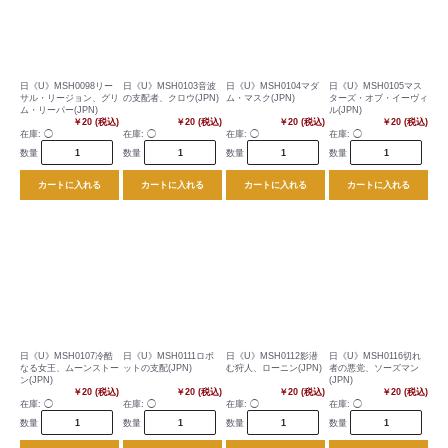
日《U》MSH0098リー
日《U》MSH0103音波
日《U》MSH0104マダ
日《U》MSH0105マス
サル・リージョン、グリ
の支配者、クロウ(JPN)
ム・マスク(JPN)
ターズ・オブ・イーヴィ
ム・リーパー(JPN)
ル(JPN)
￥20 (税込)
￥20 (税込)
￥20 (税込)
￥20 (税込)
在庫:
◯
在庫:
◯
在庫:
◯
在庫:
◯
数量
数量
数量
数量
カートに入れる
カートに入れる
カートに入れる
カートに入れる
日《U》MSH0107冷酷
日《U》MSH0111ロボ
日《U》MSH0112影潜
日《U》MSH0116切れ
なる女王、ムーンストー
ットの支配(JPN)
む狩人、ローニン(JPN)
者の悪党、ソーズマン
ン(JPN)
(JPN)
￥20 (税込)
￥20 (税込)
￥20 (税込)
￥20 (税込)
在庫:
◯
在庫:
◯
在庫:
◯
在庫:
◯
数量
数量
数量
数量