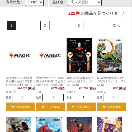
表示件数：
並び順：
222件
の商品が見つかりました
1
2
3
次へ
[大会予約]パック(参加)
[大会予約]パック(追加)
日[M]MAR0041テュー
日[M]MAR0042一枚岩
購入用※店頭にて店員に
購入用※店頭にて店員に
ンの大天使【ショーケー
の努力【ショーケース】
お声がけの上お買い求め
お声がけの上お買い求め
ス】(JPN)
(JPN)
下さい
￥4,620 (税込)
下さい
￥770 (税込)
￥1,280 (税込)
￥30 (税込)
在庫:
◯
在庫:
在庫:
3
在庫:
2
数量
数量
数量
数量
カートに入れる
カートに入れる
カートに入れる
カートに入れる