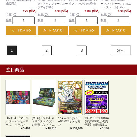
日《U》MSH0128悪の
日《U》MSH0131ヤン
日《U》MSH0133ヘッ
日《U》MSH0136ヒュ
虜(JPN)
グ・アベンジャー、ホー
クス・マジック(JPN)
ーマン・トーチ、ジョニ
クアイ(JPN)
ー・ストーム(JPN)
￥20 (税込)
￥20 (税込)
￥180 (税込)
￥20 (税込)
在庫:
◯
在庫:
◯
在庫:
◯
在庫:
◯
数量
数量
数量
数量
カートに入れる
カートに入れる
カートに入れる
カートに入れる
1
2
3
次へ
注目商品
【MTG】『マーベ
(MTG)【SOS】ス
! !★★パラ[SEC]
!BOX!【デジカBOX
ル スーパーヒーロ
トリクスヘイヴン
AD1-025オメガモ
予約/08/29(土)発売
ーズ』 イラストコ
の秘密 プレイ・ブ
ン
予定】未開封1BOX
レクション 54種コ
ースター1BOX日本
【BT-26】
￥5,480
￥18,810
￥138,000
￥5,180
ンプリートセット
語版 (JPN)
TIMELESS
アートカード(JPN)
BONDS