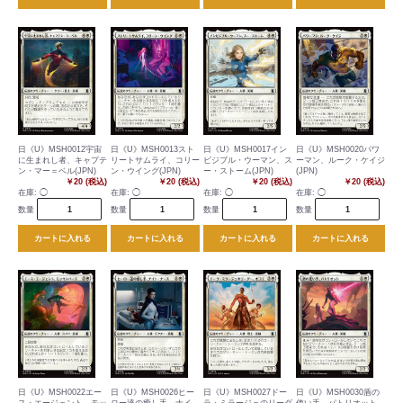
日《U》MSH0012宇宙
日《U》MSH0013スト
日《U》MSH0017イン
日《U》MSH0020パワ
に生まれし者、キャプテ
リートサムライ、コリー
ビジブル・ウーマン、ス
ーマン、ルーク・ケイジ
ン・マー＝ベル(JPN)
ン・ウイング(JPN)
ー・ストーム(JPN)
(JPN)
￥20 (税込)
￥20 (税込)
￥20 (税込)
￥20 (税込)
在庫:
◯
在庫:
◯
在庫:
◯
在庫:
◯
数量
数量
数量
数量
カートに入れる
カートに入れる
カートに入れる
カートに入れる
日《U》MSH0022エー
日《U》MSH0026ヒー
日《U》MSH0027ドー
日《U》MSH0030盾の