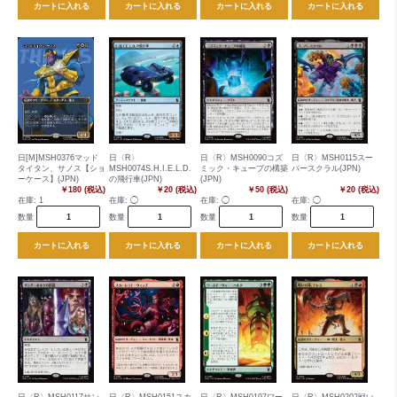
カートに入れる
カートに入れる
カートに入れる
カートに入れる
日[M]MSH0376マッド
日〈R〉
日〈R〉MSH0090コズ
日〈R〉MSH0115スー
タイタン、サノス【ショ
MSH0074S.H.I.E.L.D.
ミック・キューブの構築
パースクラル(JPN)
ーケース】(JPN)
の飛行車(JPN)
(JPN)
￥180 (税込)
￥20 (税込)
￥50 (税込)
￥20 (税込)
在庫:
1
在庫:
◯
在庫:
◯
在庫:
◯
数量
数量
数量
数量
カートに入れる
カートに入れる
カートに入れる
カートに入れる