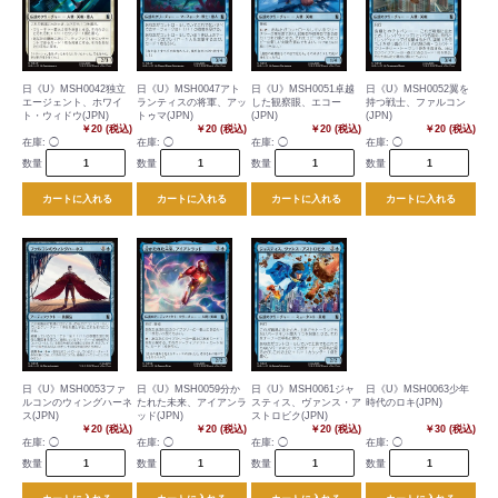
日《U》MSH0042独立
日《U》MSH0047アト
日《U》MSH0051卓越
日《U》MSH0052翼を
エージェント、ホワイ
ランティスの将軍、アッ
した観察眼、エコー
持つ戦士、ファルコン
ト・ウィドウ(JPN)
トゥマ(JPN)
(JPN)
(JPN)
￥20 (税込)
￥20 (税込)
￥20 (税込)
￥20 (税込)
在庫:
◯
在庫:
◯
在庫:
◯
在庫:
◯
数量
数量
数量
数量
カートに入れる
カートに入れる
カートに入れる
カートに入れる
日《U》MSH0053ファ
日《U》MSH0059分か
日《U》MSH0061ジャ
日《U》MSH0063少年
ルコンのウィングハーネ
たれた未来、アイアンラ
スティス、ヴァンス・ア
時代のロキ(JPN)
ス(JPN)
ッド(JPN)
ストロビク(JPN)
￥20 (税込)
￥20 (税込)
￥20 (税込)
￥30 (税込)
在庫:
◯
在庫:
◯
在庫:
◯
在庫:
◯
数量
数量
数量
数量