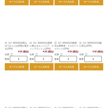
カートに入れる
カートに入れる
カートに入れる
カートに入れる
日《U》MSH0118死な
日《U》MSH0121復讐
日《U》MSH0123無慈
日《U》MSH0127仇敵
せておくには邪悪が過ぎ
に燃えるエンジニア、ウ
悲な略奪者、イエロージ
に死を(JPN)
る(JPN)
ィップラッシュ(JPN)
ャケット(JPN)
￥20 (税込)
￥20 (税込)
￥20 (税込)
￥30 (税込)
在庫:
◯
在庫:
◯
在庫:
◯
在庫:
◯
数量
数量
数量
数量
カートに入れる
カートに入れる
カートに入れる
カートに入れる