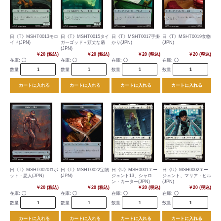
日《T》MSHT0013モロ
日《T》MSHT0015タイ
日《T》MSHT0017手掛
日《T》MSHT0019食物
イド(JPN)
ガーゴッド＋頑丈な盾
かり(JPN)
(JPN)
(JPN)
￥20 (税込)
￥20 (税込)
￥20 (税込)
￥20 (税込)
在庫:
◯
在庫:
◯
在庫:
◯
在庫:
◯
数量
数量
数量
数量
カートに入れる
カートに入れる
カートに入れる
カートに入れる
日《T》MSHT0020ロボ
日《T》MSHT0022宝物
日《U》MSH0001エー
日《U》MSH0002エー
ット・悪人(JPN)
(JPN)
ジェント13、シャロ
ジェント、マリア・ヒル
ン・カーター(JPN)
(JPN)
￥20 (税込)
￥20 (税込)
￥20 (税込)
￥20 (税込)
在庫:
◯
在庫:
◯
在庫:
◯
在庫:
◯
数量
数量
数量
数量
カートに入れる
カートに入れる
カートに入れる
カートに入れる