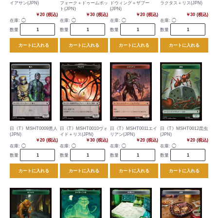
イアサン(JPN)
フォーク＋ドゥームポッ
ドウィング＋ザブー
ラクタス＋リス(JPN)
ト(JPN)
(JPN)
￥20 (税込)
￥30 (税込)
￥20 (税込)
￥30 (税込)
在庫:
◯
在庫:
◯
在庫:
◯
在庫:
◯
数量
数量
数量
数量
カートに入れる
カートに入れる
カートに入れる
カートに入れる
日《T》MSHT0009悪人
日《T》MSHT0010ヴォ
日《T》MSHT0011エイ
日《T》MSHT0012昆虫
(JPN)
イド＋リス(JPN)
リアン(JPN)
(JPN)
￥20 (税込)
￥30 (税込)
￥20 (税込)
￥20 (税込)
在庫:
◯
在庫:
◯
在庫:
◯
在庫:
◯
数量
数量
数量
数量
カートに入れる
カートに入れる
カートに入れる
カートに入れる