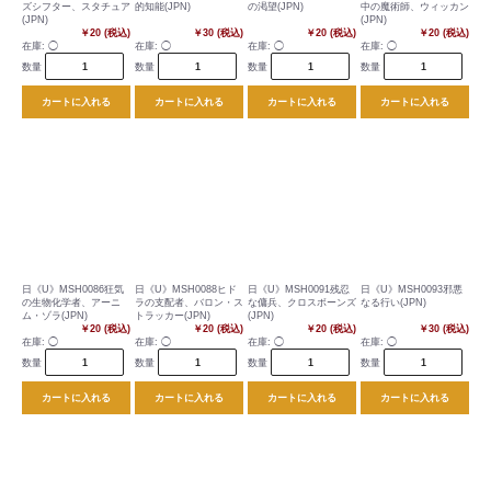
ズシフター、スタチュア
的知能(JPN)
の渇望(JPN)
中の魔術師、ウィッカン
(JPN)
(JPN)
￥20 (税込)
￥30 (税込)
￥20 (税込)
￥20 (税込)
在庫:
◯
在庫:
◯
在庫:
◯
在庫:
◯
数量
数量
数量
数量
カートに入れる
カートに入れる
カートに入れる
カートに入れる
日《U》MSH0086狂気
日《U》MSH0088ヒド
日《U》MSH0091残忍
日《U》MSH0093邪悪
の生物化学者、アーニ
ラの支配者、バロン・ス
な傭兵、クロスボーンズ
なる行い(JPN)
ム・ゾラ(JPN)
トラッカー(JPN)
(JPN)
￥20 (税込)
￥20 (税込)
￥20 (税込)
￥30 (税込)
在庫:
◯
在庫:
◯
在庫:
◯
在庫:
◯
数量
数量
数量
数量
カートに入れる
カートに入れる
カートに入れる
カートに入れる