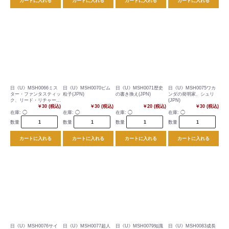
カートに入れる
カートに入れる
カートに入れる
カートに入れる
日《U》MSH0066ミス
日《U》MSH0070ピム
日《U》MSH0071歴史
日《U》MSH0075ワカ
ター・ファンタスティッ
粒子(JPN)
の書き換え(JPN)
ンダの発明家、シュリ
ク、リード・リチャーズ
(JPN)
(JPN)
￥30 (税込)
￥30 (税込)
￥20 (税込)
￥30 (税込)
在庫:
◯
在庫:
◯
在庫:
◯
在庫:
◯
数量
数量
数量
数量
カートに入れる
カートに入れる
カートに入れる
カートに入れる
日《U》MSH0076サイ
日《U》MSH0077超人
日《U》MSH0079知識
日《U》MSH0083成長