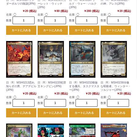
日〈R〉MSH0117サン
日〈R〉MSH0151スカ
日〈R〉MSH0197ワー
日〈R〉MSH0202戦い
ダーボルツの陰謀(JPN)
ーレット・ウィッチ
ルド・ウォー・ハルク
の神、アレス(JPN)
(JPN)
(JPN)
￥20 (税込)
￥80 (税込)
￥280 (税込)
￥20 (税込)
在庫:
◯
在庫:
◯
在庫:
◯
在庫:
◯
数量
数量
数量
数量
カートに入れる
カートに入れる
カートに入れる
カートに入れる
日〈R〉MSH0213恐れ
日〈R〉MSH0220犯罪
日〈R〉MSH0232模倣
日〈R〉MSH0239冷徹
知らずの男、デアデビル
王キングピン(JPN)
する傭兵、タスクマスタ
な暗殺者、ウィンター・
(JPN)
ー(JPN)
ソルジャー(JPN)
￥20 (税込)
￥20 (税込)
￥20 (税込)
￥20 (税込)
在庫:
◯
在庫:
◯
在庫:
◯
在庫:
◯
数量
数量
数量
数量
カートに入れる
カートに入れる
カートに入れる
カートに入れる