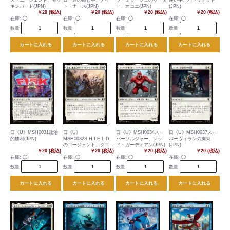
ス・エージェント、モッ
ロー達の癒し手、ナイ
ラ・ミラージェのリーダ
使い手、パトリオット
キンバード(JPN)
ト・ナース(JPN)
ー、オコエ(JPN)
(JPN)
￥20 (税込)
￥20 (税込)
￥20 (税込)
￥20 (税込)
在庫:
◯
在庫:
◯
在庫:
◯
在庫:
◯
数量
数量
数量
数量
カートに入れる
カートに入れる
カートに入れる
カートに入れる
日《U》MSH0031政治
日《U》
日《U》MSH0034スー
日《U》MSH0037スー
的勝利(JPN)
MSH0032S.H.I.E.L.D.
パーソルジャー、レッ
パーヴィランの拘束
のエージェント、クエイ
ド・ガーディアン(JPN)
(JPN)
￥20 (税込)
ク(JPN)
￥20 (税込)
￥20 (税込)
￥20 (税込)
在庫:
◯
在庫:
◯
在庫:
◯
在庫:
◯
数量
数量
数量
数量
カートに入れる
カートに入れる
カートに入れる
カートに入れる