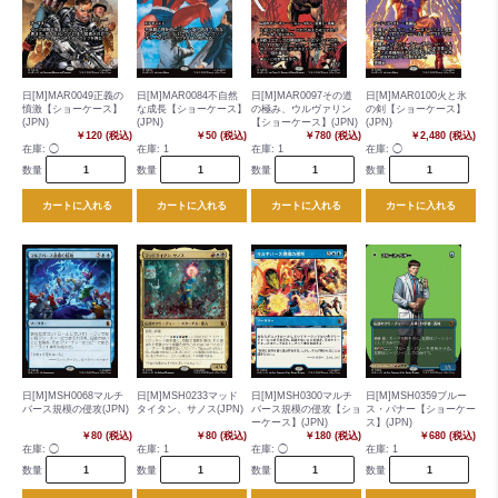
日[M]MAR0049正義の
日[M]MAR0084不自然
日[M]MAR0097その道
日[M]MAR0100火と氷
憤激【ショーケース】
な成長【ショーケース】
の極み、ウルヴァリン
の剣【ショーケース】
(JPN)
(JPN)
【ショーケース】(JPN)
(JPN)
￥120 (税込)
￥50 (税込)
￥780 (税込)
￥2,480 (税込)
在庫:
◯
在庫:
1
在庫:
1
在庫:
◯
数量
数量
数量
数量
カートに入れる
カートに入れる
カートに入れる
カートに入れる
日[M]MSH0068マルチ
日[M]MSH0233マッド
日[M]MSH0300マルチ
日[M]MSH0359ブルー
バース規模の侵攻(JPN)
タイタン、サノス(JPN)
バース規模の侵攻【ショ
ス・バナー【ショーケー
ーケース】(JPN)
ス】(JPN)
￥80 (税込)
￥80 (税込)
￥180 (税込)
￥680 (税込)
在庫:
◯
在庫:
1
在庫:
◯
在庫:
1
数量
数量
数量
数量