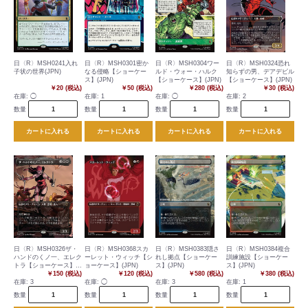
日〈R〉MSH0241入れ
日〈R〉MSH0301密か
日〈R〉MSH0304ワー
日〈R〉MSH0324恐れ
子状の世界(JPN)
なる侵略【ショーケー
ルド・ウォー・ハルク
知らずの男、デアデビル
ス】(JPN)
【ショーケース】(JPN)
【ショーケース】(JPN)
￥20 (税込)
￥50 (税込)
￥280 (税込)
￥30 (税込)
在庫:
◯
在庫:
1
在庫:
◯
在庫:
2
数量
数量
数量
数量
カートに入れる
カートに入れる
カートに入れる
カートに入れる
日〈R〉MSH0326ザ・
日〈R〉MSH0368スカ
日〈R〉MSH0383隠さ
日〈R〉MSH0384複合
ハンドのくノ一、エレク
ーレット・ウィッチ【シ
れし拠点【ショーケー
訓練施設【ショーケー
トラ【ショーケース】
ョーケース】(JPN)
ス】(JPN)
ス】(JPN)
(JPN)
￥150 (税込)
￥120 (税込)
￥580 (税込)
￥380 (税込)
在庫:
3
在庫:
◯
在庫:
3
在庫:
1
数量
数量
数量
数量