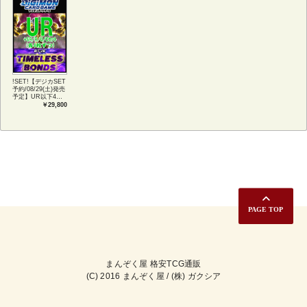
!SET!【デジカSET
予約/08/29(土)発売
予定】UR以下4コ
ンセット 【BT-
￥29,800
26】TIMELESS
BONDS
まんぞく屋 格安TCG通販
(C) 2016 まんぞく屋 / (株) ガクシア