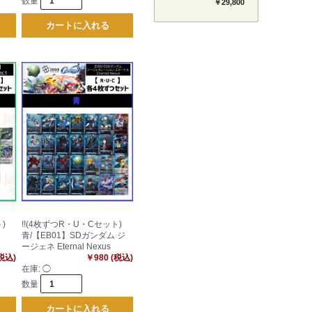
数量
セット 【BT-26】
￥29,800
TIMELESS BONDS
カートに入れる
)
!!(4枚ずつR・U・Cセット)
青/【EB01】SDガンダム ジ
ージェネ Eternal Nexus
(税込)
￥980 (税込)
在庫:
◯
数量
カートに入れる