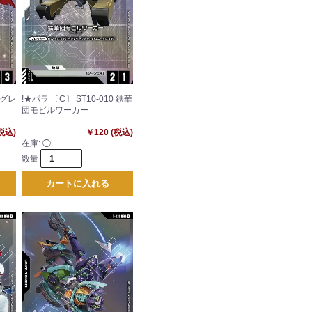
 グレ
!★パラ 〔C〕 ST10-010 鉄華
団モビルワーカー
(税込)
￥120 (税込)
在庫:
◯
数量
カートに入れる