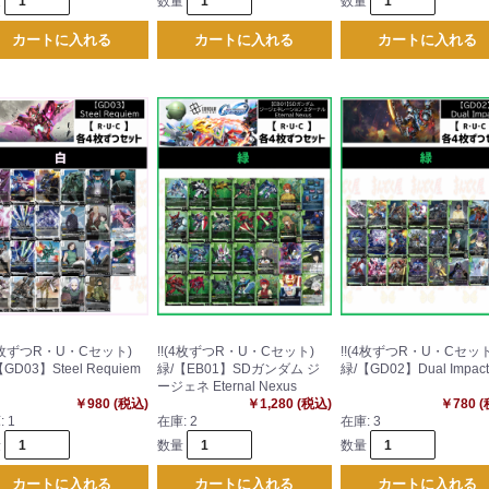
量
数量
数量
カートに入れる
カートに入れる
カートに入れる
(4枚ずつR・U・Cセット)
!!(4枚ずつR・U・Cセット)
!!(4枚ずつR・U・Cセット
GD03】Steel Requiem
緑/【EB01】SDガンダム ジ
緑/【GD02】Dual Impact
ージェネ Eternal Nexus
￥980 (税込)
￥1,280 (税込)
￥780 
:
1
在庫:
2
在庫:
3
量
数量
数量
カートに入れる
カートに入れる
カートに入れる