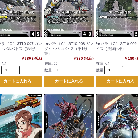
パラ 〔C〕 ST10-007 ガン
!★パラ 〔C〕 ST10-008 ガン
!★パラ 〔C〕 ST10-009
・バルバトス（第4形
ダム・バルバトス（第1形
イズ（決闘仕様）
）
態）
￥380 (税込)
￥380 (税込)
￥180 
:
◯
在庫:
◯
在庫:
◯
量
数量
数量
カートに入れる
カートに入れる
カートに入れる