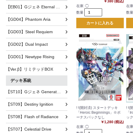
￥380 (税込)
在庫:
◯
在庫
【EB01】Gジェネ Eternal Nexus
数量
数
【GD04】Phantom Aria
カートに入れる
【GD03】Steel Requiem
【GD02】Dual Impact
【GD01】Newtype Rising
【Ver.β】リミテッドBOX
デッキ系統
【ST10】Gジェネ Generation Pulse
【ST09】Destiny Ignition
! !(開封済) スタートデッキ
! 
「Heroic Beginnings」※ボ
「I
【ST08】Flash of Radiance
ーナスパックなし
ッ
￥1,280 (税込)
在庫:
◯
在庫
【ST07】Celestial Drive