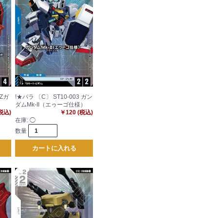
 Ζガ
!★パラ 〔C〕 ST10-003 ガン
ダムMk-II（エゥーゴ仕様）
(税込)
￥120 (税込)
在庫:
◯
数量
カートに入れる