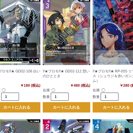
プロモ!!★ GD02-106 白い
!!★プロモ!!★ GD02-112 憩い
!!★プロモ!!★ RP-055 
のひととき
ス（シュウジ＆赤いガン
ム）
￥180 (税込)
￥480 (税込)
￥280 
:
◯
在庫:
◯
在庫:
◯
量
数量
数量
カートに入れる
カートに入れる
カートに入れる