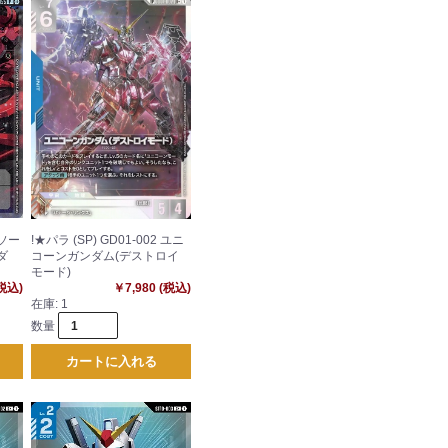
リソー
!★パラ (SP) GD01-002 ユニ
ダ
コーンガンダム(デストロイ
モード)
(税込)
￥7,980 (税込)
在庫:
1
数量
カートに入れる