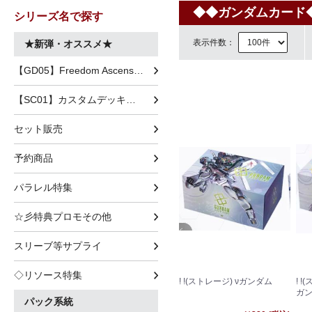
◆◆ガンダムカード◆
シリーズ名で探す
表示件数：
★新弾・オススメ★
【GD05】Freedom Ascension
【SC01】カスタムデッキボックス Freedom Ascension
セット販売
予約商品
パラレル特集
☆彡特典プロモその他
スリーブ等サプライ
◇リソース特集
! !(ストレージ) νガンダム
! 
ガ
パック系統