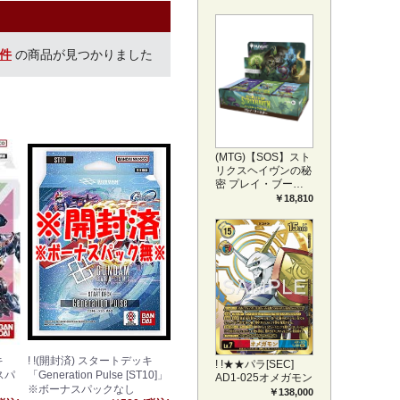
プリートセット ア
ートカード(JPN)
4件
の商品が見つかりました
(MTG)【SOS】スト
リクスヘイヴンの秘
密 プレイ・ブース
ター1BOX日本語版
￥18,810
(JPN)
キ
! !(開封済) スタートデッキ
! !★★パラ[SEC]
スパ
「Generation Pulse [ST10]」
AD1-025オメガモン
※ボーナスパックなし
￥138,000