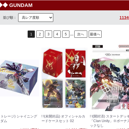
◆ GUNDAM
113
並び順：
...
1
2
3
4
5
次へ
最後へ
!(ストレージ) シャイニング
! !(未開封品) オフィシャルカ
! !(開封済) スタートデッ
ンダム
ードケースセット 02
「Clan Unity」※ボーナ
ックなし