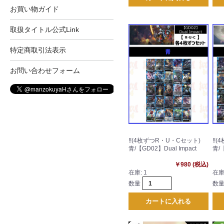
お買い物ガイド
取扱タイトル公式Link
特定商取引法表示
お問い合わせフォーム
!!(4枚ずつR・U・Cセット)
!!
青/【GD02】Dual Impact
青/【
￥980 (税込)
在庫:
1
在庫
数量
数
カートに入れる