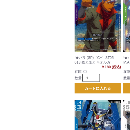
!★パラ (SP)〔C+〕ST05-
!★
013 鉄と血と ※オルガ
M.A
￥180 (税込)
在庫:
◯
在庫
数量
数
カートに入れる