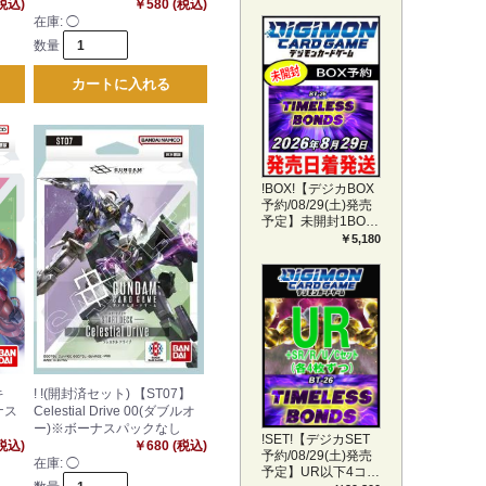
(税込)
￥580 (税込)
在庫:
◯
数量
カートに入れる
!BOX!【デジカBOX
予約/08/29(土)発売
予定】未開封1BOX
【BT-26】
￥5,180
TIMELESS BONDS
キ
! !(開封済セット) 【ST07】
ナス
Celestial Drive 00(ダブルオ
ー)※ボーナスパックなし
!SET!【デジカSET
(税込)
￥680 (税込)
予約/08/29(土)発売
在庫:
◯
予定】UR以下4コン