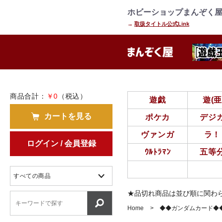
=================================
================
ホビーショップまんぞく屋
→
取扱タイトル公式Link
商品合計：
￥0
（税込）
遊戯
遊(
カートを見る
ポケカ
デジ
ヴァンガ
ラ！
ログイン / 会員登録
ｳﾙﾄﾗﾏﾝ
五等
★品切れ商品は並び順に関わ
Home
◆◆ガンダムカード◆◆ 