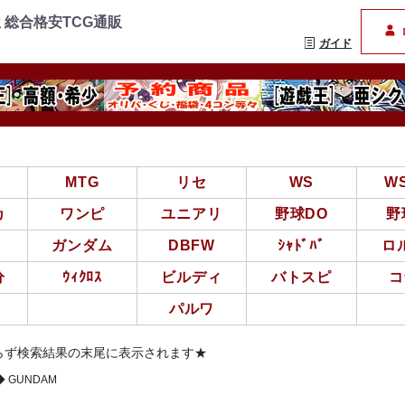
=================
まんぞく屋 格安TCG通
 総合格安TCG通販
ガイド
亜
MTG
リセ
WS
W
カ
ワンピ
ユニアリ
野球DO
野
ガンダム
DBFW
ｼｬﾄﾞﾊﾞ
ロ
分
ｳｨｸﾛｽ
ビルディ
バトスピ
コ
パルワ
らず検索結果の末尾に表示されます★
GUNDAM