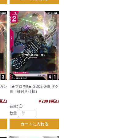
9 ガン
!!★プロモ!!★ GD02-048 ザク
Ⅲ（袖付き仕様）
(税込)
￥280 (税込)
在庫:
◯
数量
カートに入れる