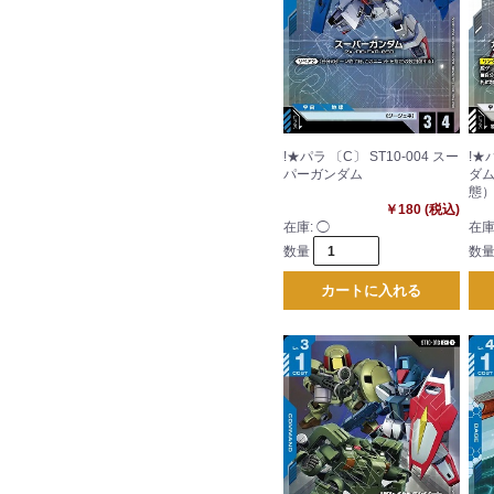
!★パラ 〔C〕 ST10-004 スー
!★
パーガンダム
ダム
態
￥180 (税込)
在庫:
◯
在庫
数量
数
カートに入れる