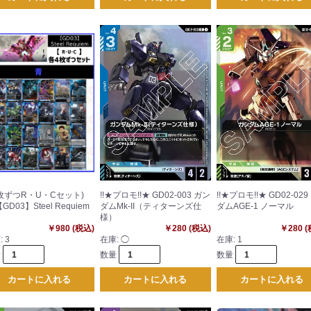
(4枚ずつR・U・Cセット)
!!★プロモ!!★ GD02-003 ガン
!!★プロモ!!★ GD02-02
GD03】Steel Requiem
ダムMk-II（ティターンズ仕
ダムAGE-1 ノーマル
様）
￥980 (税込)
￥280 (税込)
￥280 
:
3
在庫:
◯
在庫:
1
量
数量
数量
カートに入れる
カートに入れる
カートに入れる