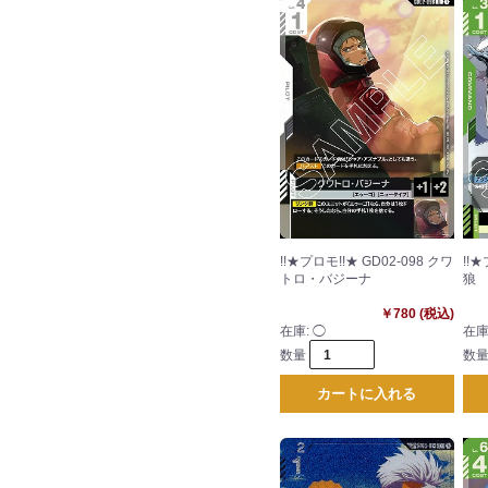
!!★プロモ!!★ GD02-098 クワ
!!★
トロ・バジーナ
狼
￥780 (税込)
在庫:
◯
在庫
数量
数
カートに入れる