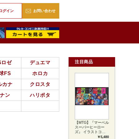
販
ログイン
お問い合わせ
注目商品
Sロゼ
デュエマ
球FS
ホロカ
ルカナ
クロスタ
ナン
ハリポタ
【MTG】『マーベル
スーパーヒーロー
ズ』 イラストコレ
クション 54種コン
￥5,480