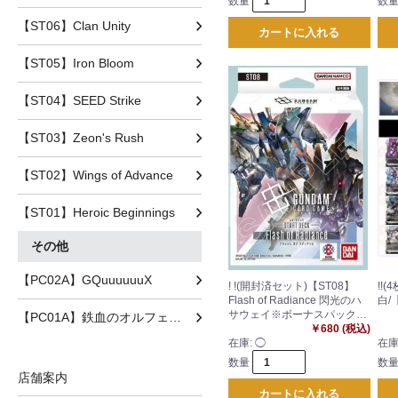
数量
数
【ST06】Clan Unity
カートに入れる
【ST05】Iron Bloom
【ST04】SEED Strike
【ST03】Zeon's Rush
【ST02】Wings of Advance
【ST01】Heroic Beginnings
その他
【PC02A】GQuuuuuuX
! !(開封済セット)【ST08】
!!
Flash of Radiance 閃光のハ
白/【
サウェイ※ボーナスパックな
【PC01A】鉄血のオルフェンズ
し
￥680 (税込)
在庫:
◯
在庫
数量
数
店舗案内
カートに入れる