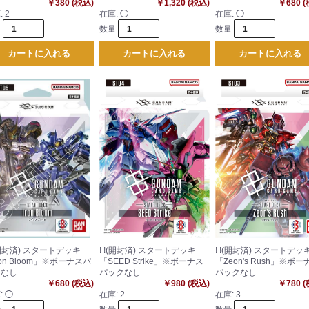
￥380 (税込)
￥1,320 (税込)
￥680 
:
2
在庫:
◯
在庫:
◯
量
数量
数量
カートに入れる
カートに入れる
カートに入れる
!(開封済) スタートデッキ
! !(開封済) スタートデッキ
! !(開封済) スタートデッ
ron Bloom」※ボーナスパ
「SEED Strike」※ボーナス
「Zeon's Rush」※ボー
クなし
パックなし
パックなし
￥680 (税込)
￥980 (税込)
￥780 
:
◯
在庫:
2
在庫:
3