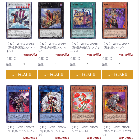
【 R 】 WPP1-JP035
【 R 】 WPP1-JP036
【 R 】 WPP1-JP038
【 R 】 WPP1-JP044
《海造賊-豪速のブレン
《海造賊-静寂のメルケ
《海造賊-拠点(シップヤ
《魁炎星-シーブ》
ネ号》
号》
ード)》
￥50 (税込)
￥50 (税込)
￥50 (税込)
￥50 (税込)
在庫:
◯
在庫:
◯
在庫:
◯
在庫:
◯
数量
数量
数量
数量
カートに入れる
カートに入れる
カートに入れる
カートに入れる
【 R 】 WPP1-JP047
【 R 】 WPP1-JP049
【 R 】 WPP1-JP055
【 R 】 WPP1-JP058
《巧炎星-エランセイ》
《慧炎星-コサンジャ
《バラガール》
《モンスターエクスプレ
ク》
ス》
￥50 (税込)
￥50 (税込)
￥80 (税込)
￥50 (税込)