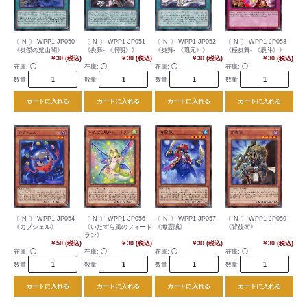
〔 N 〕 WPP1-JP050
〔 N 〕 WPP1-JP051
〔 N 〕 WPP1-JP052
〔 N 〕 WPP1-JP053
《炎傑の梁山閣》
《炎舞- 《洞明》》
《炎舞- 《隠元》》
《極炎舞- 《辰斗》》
￥30 (税込)
￥30 (税込)
￥30 (税込)
￥30 (税込)
在庫:
◯
在庫:
◯
在庫:
◯
在庫:
◯
数量
数量
数量
数量
カートに入れる
カートに入れる
カートに入れる
カートに入れる
〔 N 〕 WPP1-JP054
〔 N 〕 WPP1-JP056
〔 N 〕 WPP1-JP057
〔 N 〕 WPP1-JP059
《カプシェル》
《いたずら風のフィード
《海霊賊》
《背後衛》
ラン》
￥50 (税込)
￥30 (税込)
￥30 (税込)
￥30 (税込)
在庫:
◯
在庫:
◯
在庫:
◯
在庫:
◯
数量
数量
数量
数量
カートに入れる
カートに入れる
カートに入れる
カートに入れる