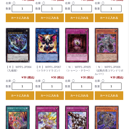
在庫:
◯
在庫:
◯
在庫:
◯
在庫:
◯
数量
数量
数量
数量
カートに入れる
カートに入れる
カートに入れる
カートに入れる
【 R 】 WPP1-JP064
【 R 】 WPP1-JP067
〔 N 〕 WPP1-JP005
〔 N 〕 WPP1-JP006
《九魂猫》
《トウテツドラゴン》
《トゥーン・テラー》
《起動兵長コマンドリボ
ルバー》
￥50 (税込)
￥50 (税込)
￥30 (税込)
￥30 (税込)
在庫:
◯
在庫:
◯
在庫:
◯
在庫:
◯
数量
数量
数量
数量
カートに入れる
カートに入れる
カートに入れる
カートに入れる