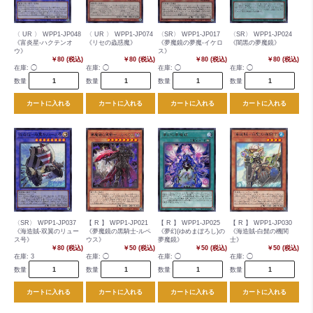
〈 UR 〉 WPP1-JP048
〈 UR 〉 WPP1-JP074
〈SR〉 WPP1-JP017
〈SR〉 WPP1-JP024
《富炎星-ハクテンオ
《リセの蟲惑魔》
《夢魔鏡の夢魔-イケロ
《闇黒の夢魔鏡》
ウ》
ス》
￥80 (税込)
￥80 (税込)
￥80 (税込)
￥80 (税込)
在庫:
◯
在庫:
◯
在庫:
◯
在庫:
◯
数量
数量
数量
数量
カートに入れる
カートに入れる
カートに入れる
カートに入れる
〈SR〉 WPP1-JP037
【 R 】 WPP1-JP021
【 R 】 WPP1-JP025
【 R 】 WPP1-JP030
《海造賊-双翼のリュー
《夢魔鏡の黒騎士-ルペ
《夢幻(ゆめまぼろし)の
《海造賊-白髭の機関
ス号》
ウス》
夢魔鏡》
士》
￥80 (税込)
￥50 (税込)
￥50 (税込)
￥50 (税込)
在庫:
3
在庫:
◯
在庫:
◯
在庫:
◯
数量
数量
数量
数量
カートに入れる
カートに入れる
カートに入れる
カートに入れる