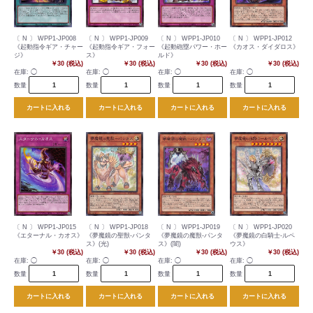
〔 N 〕 WPP1-JP008
〔 N 〕 WPP1-JP009
〔 N 〕 WPP1-JP010
〔 N 〕 WPP1-JP012
《起動指令ギア・チャー
《起動指令ギア・フォー
《起動砲塁パワー・ホー
《カオス・ダイダロス》
ジ》
ス》
ルド》
￥30 (税込)
￥30 (税込)
￥30 (税込)
￥30 (税込)
在庫:
◯
在庫:
◯
在庫:
◯
在庫:
◯
数量
数量
数量
数量
カートに入れる
カートに入れる
カートに入れる
カートに入れる
〔 N 〕 WPP1-JP015
〔 N 〕 WPP1-JP018
〔 N 〕 WPP1-JP019
〔 N 〕 WPP1-JP020
《エターナル・カオス》
《夢魔鏡の聖獣-パンタ
《夢魔鏡の魔獣-パンタ
《夢魔鏡の白騎士-ルペ
ス》(光)
ス》(闇)
ウス》
￥30 (税込)
￥30 (税込)
￥30 (税込)
￥30 (税込)
在庫:
◯
在庫:
◯
在庫:
◯
在庫:
◯
数量
数量
数量
数量
カートに入れる
カートに入れる
カートに入れる
カートに入れる