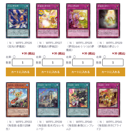
〔 N 〕 WPP1-JP026
〔 N 〕 WPP1-JP027
〔 N 〕 WPP1-JP028
〔 N 〕 WPP1-JP029
《混沌の夢魔鏡》
《夢魔鏡の夢物語》
《夢現(ゆめうつつ)の夢
《夢魔鏡の夢占い》
魔鏡》
￥30 (税込)
￥30 (税込)
￥30 (税込)
￥30 (税込)
在庫:
◯
在庫:
◯
在庫:
◯
在庫:
◯
数量
数量
数量
数量
カートに入れる
カートに入れる
カートに入れる
カートに入れる
〔 N 〕 WPP1-JP033
〔 N 〕 WPP1-JP039
〔 N 〕 WPP1-JP040
〔 N 〕 WPP1-JP041
《海造賊-金髪の訓練
《海造賊-進水式(セレモ
《海造賊-象徴(エンブレ
《海造賊-誇示(プライ
生》
ニー)》
ム)》
ド)》