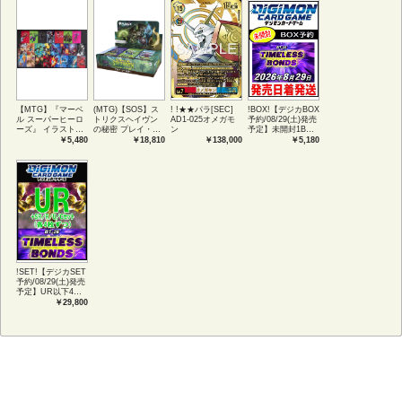
【MTG】『マーベ
(MTG)【SOS】ス
! !★★パラ[SEC]
!BOX!【デジカBOX
ル スーパーヒーロ
トリクスヘイヴン
AD1-025オメガモ
予約/08/29(土)発売
ーズ』 イラストコ
の秘密 プレイ・ブ
ン
予定】未開封1BOX
レクション 54種コ
ースター1BOX日本
【BT-26】
￥5,480
￥18,810
￥138,000
￥5,180
ンプリートセット
語版 (JPN)
TIMELESS
アートカード(JPN)
BONDS
!SET!【デジカSET
予約/08/29(土)発売
予定】UR以下4コ
ンセット 【BT-
￥29,800
26】TIMELESS
BONDS