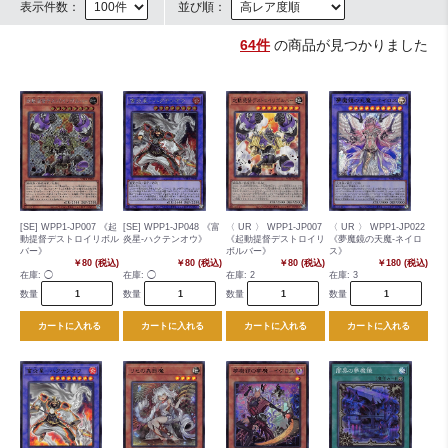
表示件数：
並び順：
64件
の商品が見つかりました
[SE] WPP1-JP007 《起
[SE] WPP1-JP048 《富
〈 UR 〉 WPP1-JP007
〈 UR 〉 WPP1-JP022
動提督デストロイリボル
炎星-ハクテンオウ》
《起動提督デストロイリ
《夢魔鏡の天魔-ネイロ
バー》
ボルバー》
ス》
￥80 (税込)
￥80 (税込)
￥80 (税込)
￥180 (税込)
在庫:
◯
在庫:
◯
在庫:
2
在庫:
3
数量
数量
数量
数量
カートに入れる
カートに入れる
カートに入れる
カートに入れる