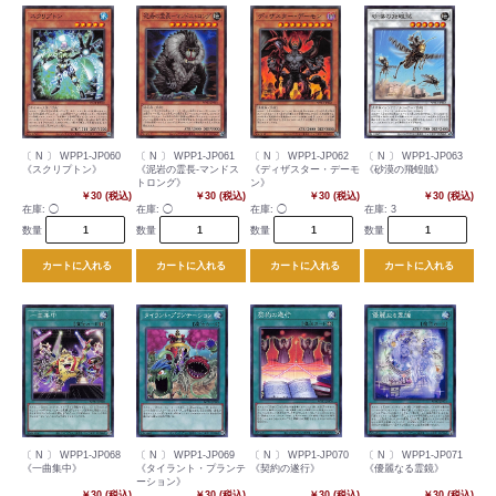
〔 N 〕 WPP1-JP060
〔 N 〕 WPP1-JP061
〔 N 〕 WPP1-JP062
〔 N 〕 WPP1-JP063
《スクリプトン》
《泥岩の霊長-マンドス
《ディザスター・デーモ
《砂漠の飛蝗賊》
トロング》
ン》
￥30 (税込)
￥30 (税込)
￥30 (税込)
￥30 (税込)
在庫:
◯
在庫:
◯
在庫:
◯
在庫:
3
数量
数量
数量
数量
カートに入れる
カートに入れる
カートに入れる
カートに入れる
〔 N 〕 WPP1-JP068
〔 N 〕 WPP1-JP069
〔 N 〕 WPP1-JP070
〔 N 〕 WPP1-JP071
《一曲集中》
《タイラント・プランテ
《契約の遂行》
《優麗なる霊鏡》
ーション》
￥30 (税込)
￥30 (税込)
￥30 (税込)
￥30 (税込)