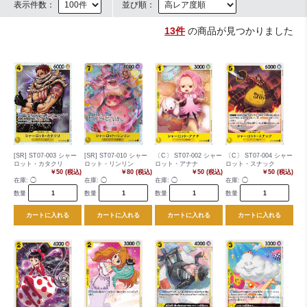
表示件数：
並び順：
13件
の商品が見つかりました
[SR] ST07-003 シャー
[SR] ST07-010 シャー
〔C〕 ST07-002 シャー
〔C〕 ST07-004 シャー
ロット・カタクリ
ロット・リンリン
ロット・アナナ
ロット・スナック
￥50 (税込)
￥80 (税込)
￥50 (税込)
￥50 (税込)
在庫:
◯
在庫:
◯
在庫:
◯
在庫:
◯
数量
数量
数量
数量
カートに入れる
カートに入れる
カートに入れる
カートに入れる