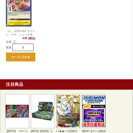
〔C〕 ST07-017 クイー
ン・ママ・シャンテ号
￥80 (税込)
在庫:
◯
数量
カートに入れる
注目商品
【MTG】『マーベ
(MTG)【SOS】ス
! !★★パラ[SEC]
!BOX!【デジカBOX