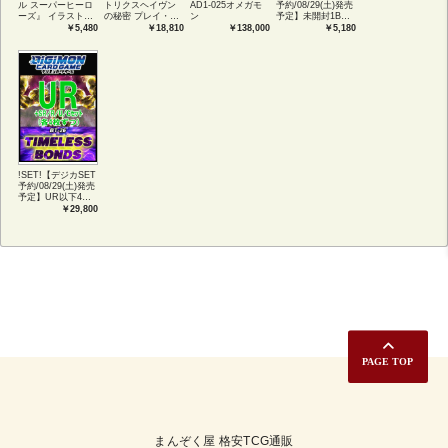
ル スーパーヒーロ
トリクスヘイヴン
AD1-025オメガモ
予約/08/29(土)発売
ーズ』 イラストコ
の秘密 プレイ・ブ
ン
予定】未開封1BOX
レクション 54種コ
ースター1BOX日本
【BT-26】
￥5,480
￥18,810
￥138,000
￥5,180
ンプリートセット
語版 (JPN)
TIMELESS
アートカード(JPN)
BONDS
!SET!【デジカSET
予約/08/29(土)発売
予定】UR以下4コ
ンセット 【BT-
￥29,800
26】TIMELESS
BONDS
まんぞく屋 格安TCG通販