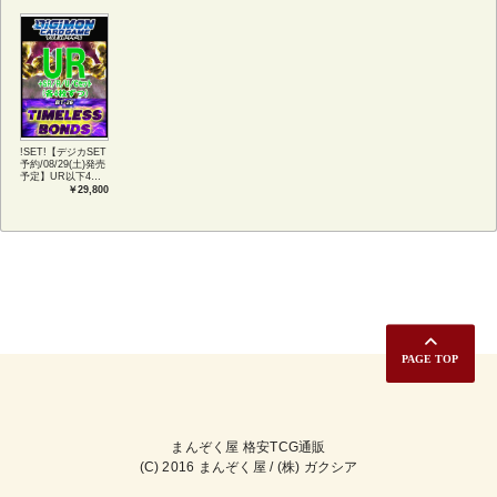
ンプリートセット
語版 (JPN)
TIMELESS
アートカード(JPN)
BONDS
!SET!【デジカSET
予約/08/29(土)発売
予定】UR以下4コ
ンセット 【BT-
￥29,800
26】TIMELESS
BONDS
まんぞく屋 格安TCG通販
(C) 2016 まんぞく屋 / (株) ガクシア