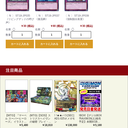
〔 N 〕 ST19-JP035
〔 N 〕 ST19-JP037
〔 N 〕 ST19-JP039
《リビングデッドの呼び
《激流葬》
《強制脱出装置》
声》
￥30 (税込)
￥80 (税込)
￥30 (税込)
在庫:
◯
在庫:
◯
在庫:
◯
数量
数量
数量
カートに入れる
カートに入れる
カートに入れる
注目商品
【MTG】『マーベ
(MTG)【SOS】ス
! !★★パラ[SEC]
!BOX!【デジカBOX
ル スーパーヒーロ
トリクスヘイヴン
AD1-025オメガモ
予約/08/29(土)発売
ーズ』 イラストコ
の秘密 プレイ・ブ
ン
予定】未開封1BOX
レクション 54種コ
ースター1BOX日本
【BT-26】
￥5,480
￥18,810
￥138,000
￥5,180