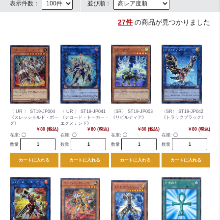
表示件数：
並び順：
27件
の商品が見つかりました
〈 UR 〉 ST19-JP004
〈 UR 〉 ST19-JP041
〈SR〉 ST19-JP003
〈SR〉 ST19-JP042
《スレッショルド・ボー
《デコード・トーカー・
《リビルディア》
《トラックブラック》
グ》
エクステンド》
￥80 (税込)
￥80 (税込)
￥80 (税込)
￥80 (税込)
在庫:
◯
在庫:
◯
在庫:
◯
在庫:
◯
数量
数量
数量
数量
カートに入れる
カートに入れる
カートに入れる
カートに入れる