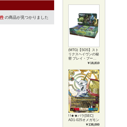
プリートセット ア
ートカード(JPN)
0件
の商品が見つかりました
(MTG)【SOS】スト
リクスヘイヴンの秘
密 プレイ・ブース
ター1BOX日本語版
￥18,810
(JPN)
! !★★パラ[SEC]
AD1-025オメガモン
￥138,000