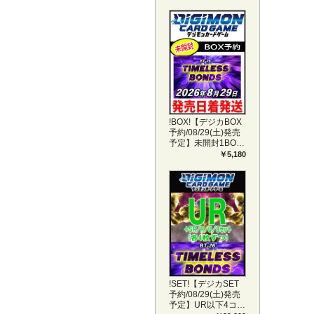
!BOX!【デジカBOX
予約/08/29(土)発売
予定】未開封1BOX
【BT-26】
￥5,180
TIMELESS BONDS
!SET!【デジカSET
予約/08/29(土)発売
予定】UR以下4コン