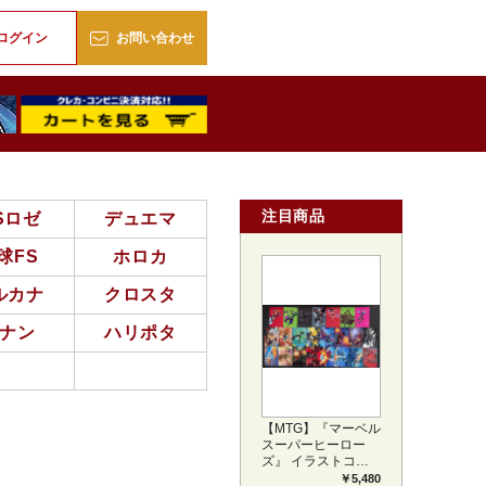
販
ログイン
お問い合わせ
注目商品
Sロゼ
デュエマ
球FS
ホロカ
ルカナ
クロスタ
ナン
ハリポタ
【MTG】『マーベル
スーパーヒーロー
ズ』 イラストコレ
クション 54種コン
￥5,480