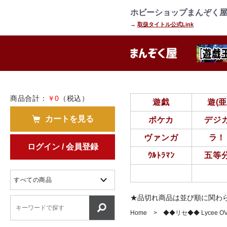
=================================
================
ホビーショップまんぞく屋
→
取扱タイトル公式Link
商品合計：
￥0
（税込）
遊戯
遊(
カートを見る
ポケカ
デジ
ヴァンガ
ラ！
ログイン / 会員登録
ｳﾙﾄﾗﾏﾝ
五等
★品切れ商品は並び順に関わ
Home
◆◆リセ◆◆ Lycee O