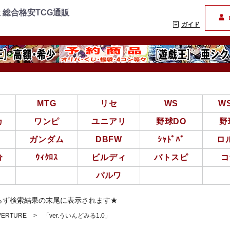
=================
まんぞく屋 格安TCG通
 総合格安TCG通販
ガイド
亜
MTG
リセ
WS
W
カ
ワンピ
ユニアリ
野球DO
野
ガンダム
DBFW
ｼｬﾄﾞﾊﾞ
ロ
分
ｳｨｸﾛｽ
ビルディ
バトスピ
コ
パルワ
らず検索結果の末尾に表示されます★
VERTURE
「ver.ういんどみる1.0」