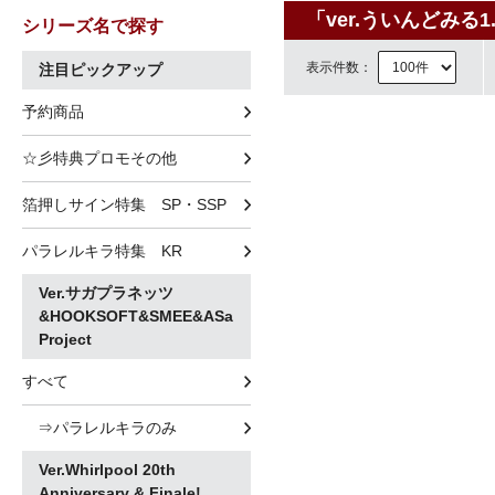
「ver.ういんどみる1
シリーズ名で探す
表示件数：
注目ピックアップ
予約商品
☆彡特典プロモその他
箔押しサイン特集 SP・SSP
パラレルキラ特集 KR
Ver.サガプラネッツ
&HOOKSOFT&SMEE&ASa
Project
すべて
⇒パラレルキラのみ
Ver.Whirlpool 20th
Anniversary & Finale!