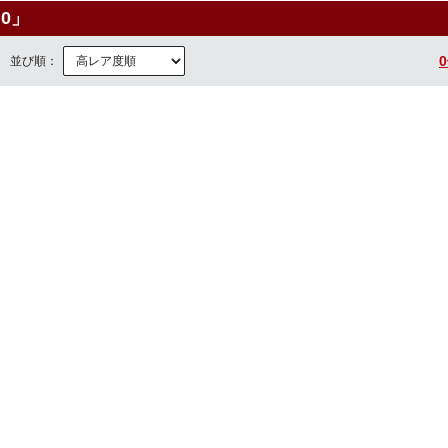
.0」
並び順：