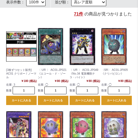
表示件数：
並び順：
71件
の商品が見つかりました
[3枚ずつセット販売]
〈 UR 〉 AC01-JP021
〈 UR 〉 AC01-JP049
〈SR〉 AC01-JP005
AC01 クリボー / ノーマ
《エコール・ド・ゾー
《No.34 電算機獣テ
《クリバビロン》
ル
ン》
ラ・バイト》
￥180 (税込)
￥80 (税込)
￥80 (税込)
￥80 (税込)
在庫:
3
在庫:
◯
在庫:
◯
在庫:
◯
数量
数量
数量
数量
カートに入れる
カートに入れる
カートに入れる
カートに入れる