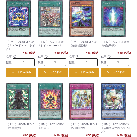
〔 PN 〕 AC01-JP036
〔 PN 〕 AC01-JP037
〔 PN 〕 AC01-JP038
〔 PN 〕 AC01-JP039
《LL-バード・ストライ
《トイ・パレード》
《光波複葉機》
《光波干渉》
ク》
￥50 (税込)
￥50 (税込)
￥80 (税込)
￥80 (税込)
在庫:
◯
在庫:
◯
在庫:
3
在庫:
◯
数量
数量
数量
数量
カートに入れる
カートに入れる
カートに入れる
カートに入れる
〔 PN 〕 AC01-JP040
〔 PN 〕 AC01-JP041
〔 PN 〕 AC01-JP042
〔 PN 〕 AC01-JP043
《二重露光》
《キ-Ai-》
《Ai-SHOW》
《扇風機塊プロペライオ
ン》
￥80 (税込)
￥80 (税込)
￥50 (税込)
￥50 (税込)