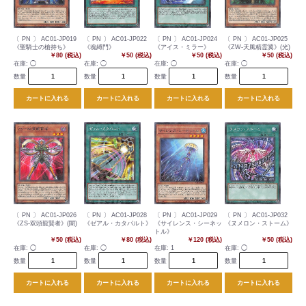
〔 PN 〕 AC01-JP019
〔 PN 〕 AC01-JP022
〔 PN 〕 AC01-JP024
〔 PN 〕 AC01-JP025
《聖騎士の槍持ち》
《魂縛門》
《アイス・ミラー》
《ZW-天風精霊翼》(光)
￥80 (税込)
￥50 (税込)
￥50 (税込)
￥50 (税込)
在庫:
◯
在庫:
◯
在庫:
◯
在庫:
◯
数量
数量
数量
数量
カートに入れる
カートに入れる
カートに入れる
カートに入れる
〔 PN 〕 AC01-JP026
〔 PN 〕 AC01-JP028
〔 PN 〕 AC01-JP029
〔 PN 〕 AC01-JP032
《ZS-双頭龍賢者》(闇)
《ゼアル・カタパルト》
《サイレンス・シーネッ
《ヌメロン・ストーム》
トル》
￥50 (税込)
￥80 (税込)
￥120 (税込)
￥50 (税込)
在庫:
◯
在庫:
◯
在庫:
1
在庫:
◯
数量
数量
数量
数量
カートに入れる
カートに入れる
カートに入れる
カートに入れる