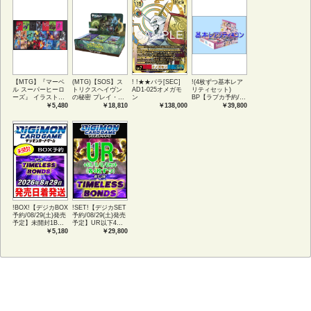
【MTG】『マーベ
(MTG)【SOS】ス
! !★★パラ[SEC]
!(4枚ずつ基本レア
ル スーパーヒーロ
トリクスヘイヴン
AD1-025オメガモ
リティセット)
ーズ』 イラストコ
の秘密 プレイ・ブ
ン
BP【ラブカ予約/08
レクション 54種コ
ースター1BOX日本
月08日】
￥5,480
￥18,810
￥138,000
￥39,800
ンプリートセット
語版 (JPN)
【MELLOW
アートカード(JPN)
MOMENT】
!BOX!【デジカBOX
!SET!【デジカSET
予約/08/29(土)発売
予約/08/29(土)発売
予定】未開封1BOX
予定】UR以下4コ
【BT-26】
ンセット 【BT-
￥5,180
￥29,800
TIMELESS
26】TIMELESS
BONDS
BONDS