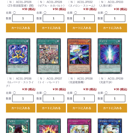
〔 N 〕 AC01-JP026
〔 N 〕 AC01-JP028
〔 N 〕 AC01-JP032
〔 N 〕 AC01-JP033
《ZS-双頭龍賢者》(闇)
《ゼアル・カタパルト》
《ヌメロン・ストーム》
《人形の家》
￥50 (税込)
￥50 (税込)
￥30 (税込)
￥30 (税込)
在庫:
◯
在庫:
◯
在庫:
◯
在庫:
◯
数量
数量
数量
数量
カートに入れる
カートに入れる
カートに入れる
カートに入れる
〔 N 〕 AC01-JP036
〔 N 〕 AC01-JP037
〔 N 〕 AC01-JP038
〔 N 〕 AC01-JP039
《LL-バード・ストライ
《トイ・パレード》
《光波複葉機》
《光波干渉》
ク》
￥30 (税込)
￥30 (税込)
￥30 (税込)
￥30 (税込)
在庫:
◯
在庫:
◯
在庫:
◯
在庫:
◯
数量
数量
数量
数量
カートに入れる
カートに入れる
カートに入れる
カートに入れる