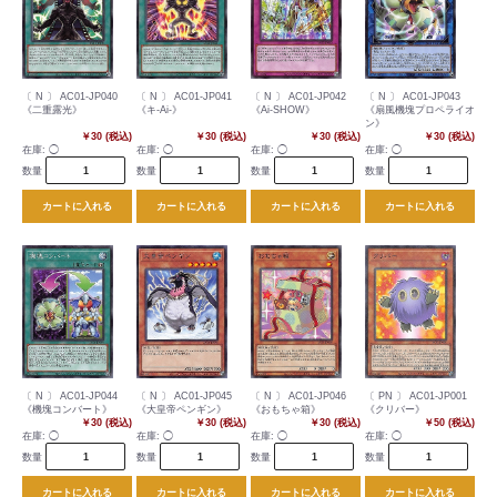
〔 N 〕 AC01-JP040
〔 N 〕 AC01-JP041
〔 N 〕 AC01-JP042
〔 N 〕 AC01-JP043
《二重露光》
《キ-Ai-》
《Ai-SHOW》
《扇風機塊プロペライオ
ン》
￥30 (税込)
￥30 (税込)
￥30 (税込)
￥30 (税込)
在庫:
◯
在庫:
◯
在庫:
◯
在庫:
◯
数量
数量
数量
数量
カートに入れる
カートに入れる
カートに入れる
カートに入れる
〔 N 〕 AC01-JP044
〔 N 〕 AC01-JP045
〔 N 〕 AC01-JP046
〔 PN 〕 AC01-JP001
《機塊コンバート》
《大皇帝ペンギン》
《おもちゃ箱》
《クリバー》
￥30 (税込)
￥30 (税込)
￥30 (税込)
￥50 (税込)
在庫:
◯
在庫:
◯
在庫:
◯
在庫:
◯
数量
数量
数量
数量
カートに入れる
カートに入れる
カートに入れる
カートに入れる