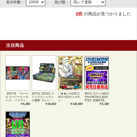
表示件数：
並び順：
0件
の商品が見つかりました
注目商品
【MTG】『マーベ
(MTG)【SOS】ス
! !★★パラ[SEC]
!BOX!【デジカBOX
ル スーパーヒーロ
トリクスヘイヴン
AD1-025オメガモ
予約/08/29(土)発売
ーズ』 イラストコ
の秘密 プレイ・ブ
ン
予定】未開封1BOX
レクション 54種コ
ースター1BOX日本
【BT-26】
￥5,480
￥18,810
￥138,000
￥5,180
ンプリートセット
語版 (JPN)
TIMELESS
アートカード(JPN)
BONDS