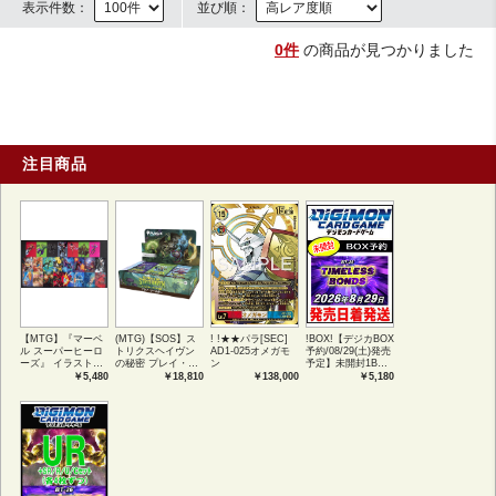
表示件数：
並び順：
0件
の商品が見つかりました
注目商品
【MTG】『マーベ
(MTG)【SOS】ス
! !★★パラ[SEC]
!BOX!【デジカBOX
ル スーパーヒーロ
トリクスヘイヴン
AD1-025オメガモ
予約/08/29(土)発売
ーズ』 イラストコ
の秘密 プレイ・ブ
ン
予定】未開封1BOX
レクション 54種コ
ースター1BOX日本
【BT-26】
￥5,480
￥18,810
￥138,000
￥5,180
ンプリートセット
語版 (JPN)
TIMELESS
アートカード(JPN)
BONDS