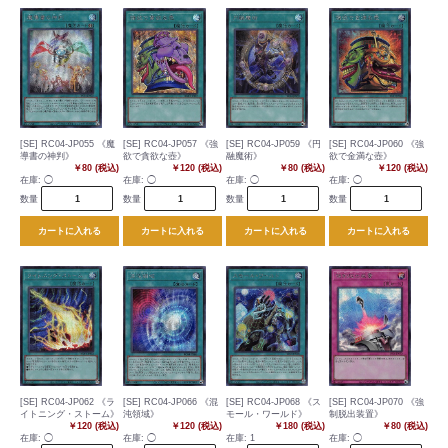
[SE] RC04-JP055 《魔
[SE] RC04-JP057 《強
[SE] RC04-JP059 《円
[SE] RC04-JP060 《強
導書の神判》
欲で貪欲な壺》
融魔術》
欲で金満な壺》
￥80 (税込)
￥120 (税込)
￥80 (税込)
￥120 (税込)
在庫:
◯
在庫:
◯
在庫:
◯
在庫:
◯
数量
数量
数量
数量
カートに入れる
カートに入れる
カートに入れる
カートに入れる
[SE] RC04-JP062 《ラ
[SE] RC04-JP066 《混
[SE] RC04-JP068 《ス
[SE] RC04-JP070 《強
イトニング・ストーム》
沌領域》
モール・ワールド》
制脱出装置》
￥120 (税込)
￥120 (税込)
￥180 (税込)
￥80 (税込)
在庫:
◯
在庫:
◯
在庫:
1
在庫:
◯