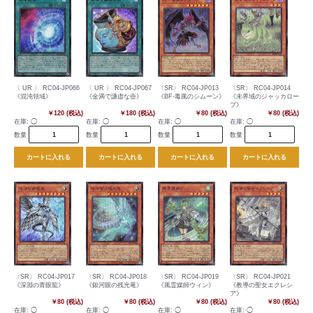
〈 UR 〉 RC04-JP066
〈 UR 〉 RC04-JP067
〈SR〉 RC04-JP013
〈SR〉 RC04-JP014
《混沌領域》
《金満で謙虚な壺》
《BF-毒風のシムーン》
《未界域のジャッカロー
プ》
￥120 (税込)
￥180 (税込)
￥80 (税込)
￥80 (税込)
在庫:
◯
在庫:
◯
在庫:
◯
在庫:
◯
数量
数量
数量
数量
カートに入れる
カートに入れる
カートに入れる
カートに入れる
〈SR〉 RC04-JP017
〈SR〉 RC04-JP018
〈SR〉 RC04-JP019
〈SR〉 RC04-JP021
《深淵の青眼龍》
《銀河眼の残光竜》
《風霊媒師ウィン》
《教導の聖女エクレシ
ア》
￥80 (税込)
￥80 (税込)
￥80 (税込)
￥80 (税込)
在庫:
◯
在庫:
◯
在庫:
◯
在庫:
◯