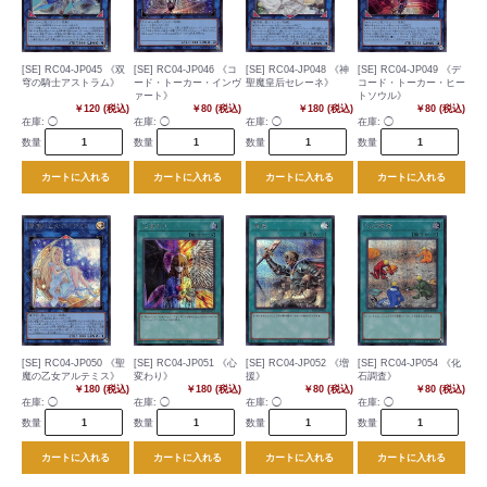
[SE] RC04-JP045 《双
[SE] RC04-JP046 《コ
[SE] RC04-JP048 《神
[SE] RC04-JP049 《デ
穹の騎士アストラム》
ード・トーカー・インヴ
聖魔皇后セレーネ》
コード・トーカー・ヒー
ァート》
トソウル》
￥120 (税込)
￥80 (税込)
￥180 (税込)
￥80 (税込)
在庫:
◯
在庫:
◯
在庫:
◯
在庫:
◯
数量
数量
数量
数量
カートに入れる
カートに入れる
カートに入れる
カートに入れる
[SE] RC04-JP050 《聖
[SE] RC04-JP051 《心
[SE] RC04-JP052 《増
[SE] RC04-JP054 《化
魔の乙女アルテミス》
変わり》
援》
石調査》
￥180 (税込)
￥180 (税込)
￥80 (税込)
￥80 (税込)
在庫:
◯
在庫:
◯
在庫:
◯
在庫:
◯
数量
数量
数量
数量
カートに入れる
カートに入れる
カートに入れる
カートに入れる