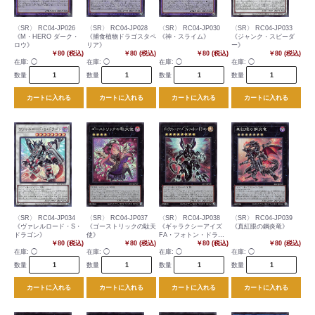
〈SR〉 RC04-JP026
〈SR〉 RC04-JP028
〈SR〉 RC04-JP030
〈SR〉 RC04-JP033
《M・HERO ダーク・
《捕食植物ドラゴスタペ
《神・スライム》
《ジャンク・スピーダ
ロウ》
リア》
ー》
￥80 (税込)
￥80 (税込)
￥80 (税込)
￥80 (税込)
在庫:
◯
在庫:
◯
在庫:
◯
在庫:
◯
数量
数量
数量
数量
カートに入れる
カートに入れる
カートに入れる
カートに入れる
〈SR〉 RC04-JP034
〈SR〉 RC04-JP037
〈SR〉 RC04-JP038
〈SR〉 RC04-JP039
《ヴァレルロード・S・
《ゴーストリックの駄天
《ギャラクシーアイズ
《真紅眼の鋼炎竜》
ドラゴン》
使》
FA・フォトン・ドラゴ
￥80 (税込)
￥80 (税込)
ン》
￥80 (税込)
￥80 (税込)
在庫:
◯
在庫:
◯
在庫:
◯
在庫:
◯
数量
数量
数量
数量
カートに入れる
カートに入れる
カートに入れる
カートに入れる