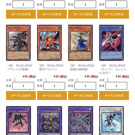
数量
数量
数量
数量
カートに入れる
カートに入れる
カートに入れる
カートに入れる
〈SR〉 RC04-JP022
〈SR〉 RC04-JP023
〈SR〉 RC04-JP024
〈SR〉 RC04-JP025
《アルバスの落胤》
《獣王アルファ》
《妖眼の相剣師》
《サイバー・エンジェ
ル-弁天-》
￥80 (税込)
￥80 (税込)
￥80 (税込)
￥80 (税込)
在庫:
◯
在庫:
◯
在庫:
◯
在庫:
◯
数量
数量
数量
数量
カートに入れる
カートに入れる
カートに入れる
カートに入れる