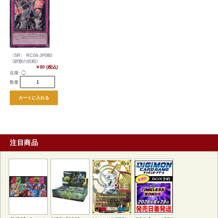
〈SR〉 RC04-JP080
《鉄獣の抗戦》
￥80 (税込)
在庫:
◯
数量
カートに入れる
注目商品