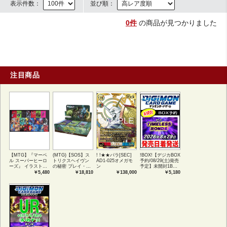
表示件数：
並び順：
0件
の商品が見つかりました
注目商品
【MTG】『マーベ
(MTG)【SOS】ス
! !★★パラ[SEC]
!BOX!【デジカBOX
ル スーパーヒーロ
トリクスヘイヴン
AD1-025オメガモ
予約/08/29(土)発売
ーズ』 イラストコ
の秘密 プレイ・ブ
ン
予定】未開封1BOX
レクション 54種コ
ースター1BOX日本
【BT-26】
￥5,480
￥18,810
￥138,000
￥5,180
ンプリートセット
語版 (JPN)
TIMELESS
アートカード(JPN)
BONDS