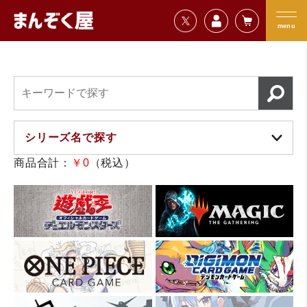
=================================
まんぞく屋 格安TCG通販
=================================
menu
商品合計：
￥0
（税込）