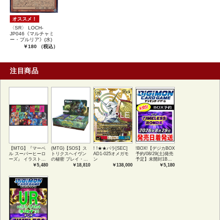
オススメ！
〈SR〉 LOCH-
JP046《マルチャミ
ー・プルリア》(水)
￥180 （税込）
注目商品
【MTG】『マーベ
(MTG)【SOS】ス
! !★★パラ[SEC]
!BOX!【デジカBOX
ル スーパーヒーロ
トリクスヘイヴン
AD1-025オメガモ
予約/08/29(土)発売
ーズ』 イラストコ
の秘密 プレイ・ブ
ン
予定】未開封1BOX
レクション 54種コ
ースター1BOX日本
【BT-26】
￥5,480
￥18,810
￥138,000
￥5,180
ンプリートセット
語版 (JPN)
TIMELESS
アートカード(JPN)
BONDS