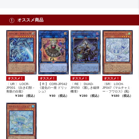
オススメ商品
オススメ！
オススメ！
オススメ！
オススメ！
〈SR〉 LOCH-
〈 UR 〉 LOCR-
【 R 】 CORI-JP042
〈 RE 〉 DUAD-
JP047《マルチャミ
JP001 《白き幻獣－
《道化の一座 ドリッ
JP050 《麗しき磁律
ー・フワロス》(風)
青眼の白龍》
シュ》
機壊》
￥680 （税込）
￥380 （税込）
￥80 （税込）
￥280 （税込）