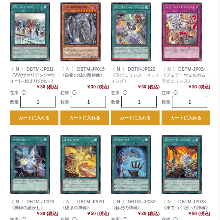
〔 N 〕 DBTM-JP011
〔 N 〕 DBTM-JP015
〔 N 〕 DBTM-JP022
〔 N 〕 DBTM-JP024
《VV(ヴァリアンツ=ウ
《白銀の城の魔神像》
《ラビュリンス・セッテ
《フェアーウェルカム・
ォー)～始まりの地～》
ィング》
ラビュリンス》
￥30 (税込)
￥30 (税込)
￥30 (税込)
￥30 (税込)
在庫:
◯
在庫:
◯
在庫:
◯
在庫:
◯
数量
数量
数量
数量
カートに入れる
カートに入れる
カートに入れる
カートに入れる
〔 N 〕 DBTM-JP028
〔 N 〕 DBTM-JP031
〔 N 〕 DBTM-JP032
〔 N 〕 DBTM-JP033
《神碑の誑かし》
《破壊の神碑》
《解呪の神碑》
《凍てつく呪いの神碑》
￥30 (税込)
￥50 (税込)
￥30 (税込)
￥80 (税込)
在庫:
◯
在庫:
◯
在庫:
◯
在庫:
◯