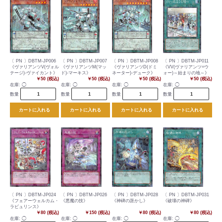
〔 PN 〕DBTM-JP006
〔 PN 〕DBTM-JP007
〔 PN 〕DBTM-JP008
〔 PN 〕DBTM-JP011
《ヴァリアンツV(ヴォル
《ヴァリアンツM(マッ
《ヴァリアンツD(ドミ
《VV(ヴァリアンツ=ウ
テージ)-ヴァイカント》
ド)-マーキス》
ネーター)-デューク》
ォー)～始まりの地～》
￥50 (税込)
￥50 (税込)
￥50 (税込)
￥50 (税込)
在庫:
◯
在庫:
◯
在庫:
◯
在庫:
◯
数量
数量
数量
数量
カートに入れる
カートに入れる
カートに入れる
カートに入れる
〔 PN 〕DBTM-JP024
〔 PN 〕DBTM-JP026
〔 PN 〕DBTM-JP028
〔 PN 〕DBTM-JP031
《フェアーウェルカム・
《悪魔の技》
《神碑の誑かし》
《破壊の神碑》
ラビュリンス》
￥80 (税込)
￥150 (税込)
￥80 (税込)
￥80 (税込)
在庫:
◯
在庫:
◯
在庫:
◯
在庫:
◯