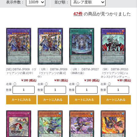
表示件数：
並び順：
47件
の商品が見つかりました
[SE] DBTM-JP009 《ヴ
〈 UR 〉 DBTM-JP009
〈 UR 〉 DBTM-JP027
〈SR〉 DBTM-JP010
ァリアンツの聚-幻中》
《ヴァリアンツの聚-幻
《神碑の泉》
《ヴァリアンツG(ジェ
中》
ネシス)-グランデュー
￥180 (税込)
￥80 (税込)
￥180 (税込)
ク》
￥80 (税込)
在庫:
◯
在庫:
◯
在庫:
◯
在庫:
◯
数量
数量
数量
数量
カートに入れる
カートに入れる
カートに入れる
カートに入れる