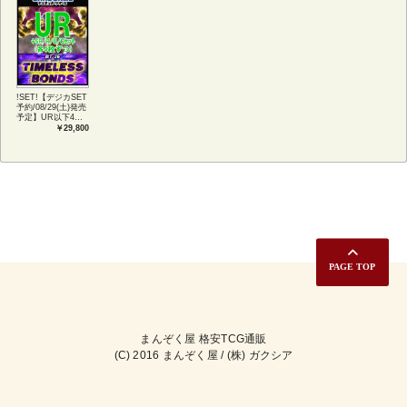
!SET!【デジカSET
予約/08/29(土)発売
予定】UR以下4コ
ンセット 【BT-
￥29,800
26】TIMELESS
BONDS
まんぞく屋 格安TCG通販
(C) 2016 まんぞく屋 / (株) ガクシア