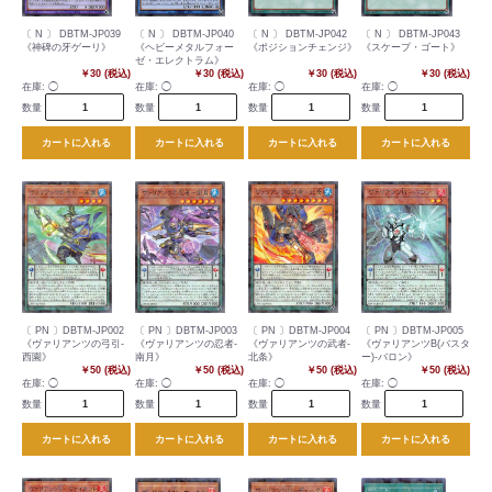
〔 N 〕 DBTM-JP039
〔 N 〕 DBTM-JP040
〔 N 〕 DBTM-JP042
〔 N 〕 DBTM-JP043
《神碑の牙ゲーリ》
《ヘビーメタルフォー
《ポジションチェンジ》
《スケープ・ゴート》
ゼ・エレクトラム》
￥30 (税込)
￥30 (税込)
￥30 (税込)
￥30 (税込)
在庫:
◯
在庫:
◯
在庫:
◯
在庫:
◯
数量
数量
数量
数量
カートに入れる
カートに入れる
カートに入れる
カートに入れる
〔 PN 〕DBTM-JP002
〔 PN 〕DBTM-JP003
〔 PN 〕DBTM-JP004
〔 PN 〕DBTM-JP005
《ヴァリアンツの弓引-
《ヴァリアンツの忍者-
《ヴァリアンツの武者-
《ヴァリアンツB(バスタ
西園》
南月》
北条》
ー)-バロン》
￥50 (税込)
￥50 (税込)
￥50 (税込)
￥50 (税込)
在庫:
◯
在庫:
◯
在庫:
◯
在庫:
◯
数量
数量
数量
数量
カートに入れる
カートに入れる
カートに入れる
カートに入れる