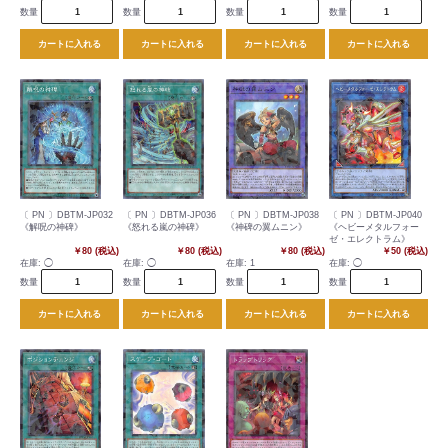
数量
数量
数量
数量
カートに入れる
カートに入れる
カートに入れる
カートに入れる
〔 PN 〕DBTM-JP032
〔 PN 〕DBTM-JP036
〔 PN 〕DBTM-JP038
〔 PN 〕DBTM-JP040
《解呪の神碑》
《怒れる嵐の神碑》
《神碑の翼ムニン》
《ヘビーメタルフォー
ゼ・エレクトラム》
￥80 (税込)
￥80 (税込)
￥80 (税込)
￥50 (税込)
在庫:
◯
在庫:
◯
在庫:
1
在庫:
◯
数量
数量
数量
数量
カートに入れる
カートに入れる
カートに入れる
カートに入れる