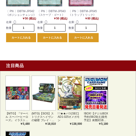
〔 PN 〕DBTM-JP042
〔 PN 〕DBTM-JP043
〔 PN 〕DBTM-JP045
《ポジションチェンジ》
《スケープ・ゴート》
《トラップトリック》
￥50 (税込)
￥50 (税込)
￥80 (税込)
在庫:
◯
在庫:
◯
在庫:
◯
数量
数量
数量
カートに入れる
カートに入れる
カートに入れる
注目商品
【MTG】『マーベ
(MTG)【SOS】ス
! !★★パラ[SEC]
!BOX!【デジカBOX
ル スーパーヒーロ
トリクスヘイヴン
AD1-025オメガモ
予約/08/29(土)発売
ーズ』 イラストコ
の秘密 プレイ・ブ
ン
予定】未開封1BOX
レクション 54種コ
ースター1BOX日本
【BT-26】
￥5,480
￥18,810
￥138,000
￥5,180
ンプリートセット
語版 (JPN)
TIMELESS
アートカード(JPN)
BONDS