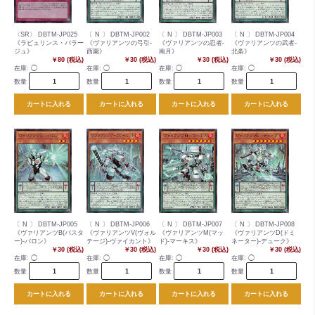
〈SR〉 DBTM-JP025
〔 N 〕 DBTM-JP002
〔 N 〕 DBTM-JP003
〔 N 〕 DBTM-JP004
《ラビュリンス・バラー
《ヴァリアンツの弓引-
《ヴァリアンツの忍者-
《ヴァリアンツの武者-
ジュ》
西園》
南月》
北条》
￥80 (税込)
￥30 (税込)
￥30 (税込)
￥30 (税込)
在庫:
◯
在庫:
◯
在庫:
◯
在庫:
◯
数量
数量
数量
数量
カートに入れる
カートに入れる
カートに入れる
カートに入れる
〔 N 〕 DBTM-JP005
〔 N 〕 DBTM-JP006
〔 N 〕 DBTM-JP007
〔 N 〕 DBTM-JP008
《ヴァリアンツB(バスタ
《ヴァリアンツV(ヴォル
《ヴァリアンツM(マッ
《ヴァリアンツD(ドミ
ー)-バロン》
テージ)-ヴァイカント》
ド)-マーキス》
ネーター)-デューク》
￥30 (税込)
￥30 (税込)
￥30 (税込)
￥30 (税込)
在庫:
◯
在庫:
◯
在庫:
◯
在庫:
◯
数量
数量
数量
数量
カートに入れる
カートに入れる
カートに入れる
カートに入れる