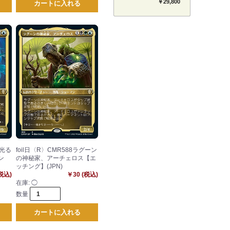
セット 【BT-26】
￥29,800
カートに入れる
TIMELESS BONDS
し光る
foil日〈R〉CMR588ラグーン
ン
の神秘家、アーチェロス【エ
ッチング】(JPN)
(税込)
￥30 (税込)
在庫:
◯
数量
カートに入れる