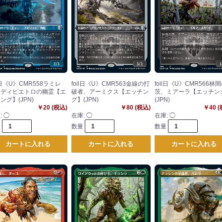
il日《U》CMR558ラミレ
foil日《U》CMR563金線の打
foil日《U》CMR566林
・ディピエトロの幽霊【エ
破者、アーミクス【エッチン
茨、ミアーラ【エッチン
ング】(JPN)
グ】(JPN)
(JPN)
￥20 (税込)
￥80 (税込)
￥40 
:
◯
在庫:
◯
在庫:
◯
量
数量
数量
カートに入れる
カートに入れる
カートに入れる