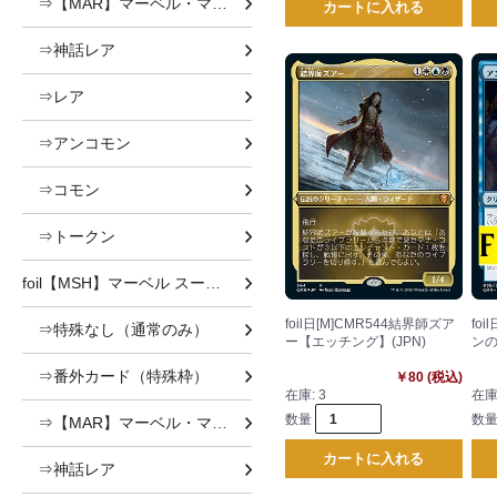
⇒【MAR】マーベル・マテリアル
カートに入れる
⇒神話レア
⇒レア
⇒アンコモン
⇒コモン
⇒トークン
foil【MSH】マーベル スーパー・ヒーローズ foil
foil日[M]CMR544結界師ズア
fo
⇒特殊なし（通常のみ）
ー【エッチング】(JPN)
ンの
⇒番外カード（特殊枠）
￥80 (税込)
在庫:
3
在庫
数量
数
⇒【MAR】マーベル・マテリアル
カートに入れる
⇒神話レア