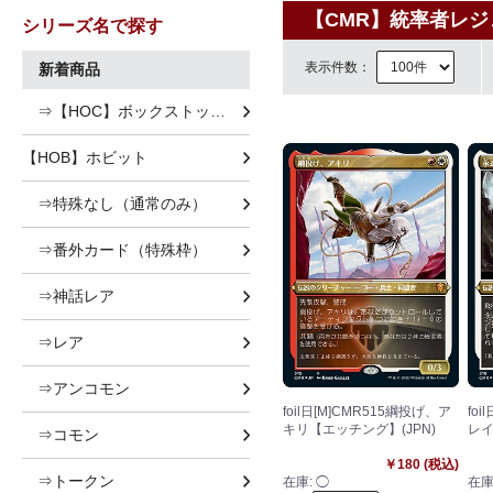
【CMR】統率者レジ
シリーズ名で探す
表示件数：
新着商品
⇒【HOC】ボックストッパー
【HOB】ホビット
⇒特殊なし（通常のみ）
⇒番外カード（特殊枠）
⇒神話レア
⇒レア
⇒アンコモン
foil日[M]CMR515綱投げ、ア
fo
キリ【エッチング】(JPN)
レイ
⇒コモン
￥180 (税込)
⇒トークン
在庫:
◯
在庫