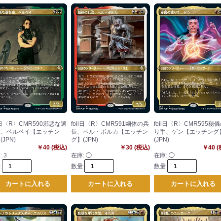
il日〈R〉CMR590邪悪な選
foil日〈R〉CMR591幽体の兵
foil日〈R〉CMR595秘
使、ベルベイ【エッチン
長、ベル・ボルカ【エッチン
り手、ゲン【エッチング
(JPN)
グ】(JPN)
(JPN)
￥40 (税込)
￥30 (税込)
￥40 
:
3
在庫:
◯
在庫:
◯
量
数量
数量
カートに入れる
カートに入れる
カートに入れる