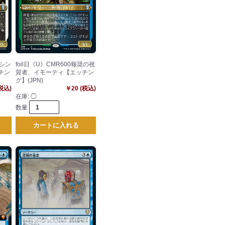
ラシン
foil日《U》CMR600報奨の祝
チン
賀者、イモーティ【エッチン
グ】(JPN)
(税込)
￥20 (税込)
在庫:
◯
数量
カートに入れる