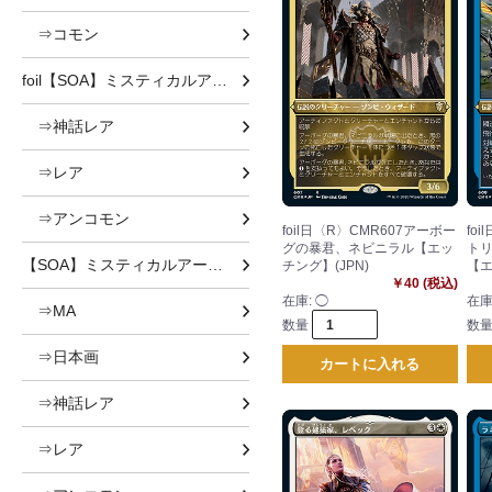
⇒コモン
foil【SOA】ミスティカルアーカイブ
⇒神話レア
⇒レア
⇒アンコモン
foil日〈R〉CMR607アーボー
fo
グの暴君、ネビニラル【エッ
ト
【SOA】ミスティカルアーカイブ
チング】(JPN)
【エ
￥40 (税込)
在庫:
◯
在庫
⇒MA
数量
数
⇒日本画
カートに入れる
⇒神話レア
⇒レア