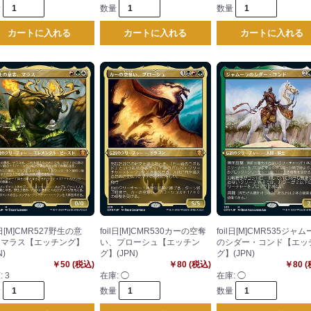
量
数量
数量
カートに入れる
カートに入れる
カートに入れる
il日[M]CMR527野生の意
foil日[M]CMR530カーの空奪
foil日[M]CMR535ジャ
、マラス【エッチング】
い、プローシュ【エッチン
のシダー・コンド【エッ
N)
グ】(JPN)
グ】(JPN)
￥50 (税込)
￥80 (税込)
￥80 
:
3
在庫:
◯
在庫:
◯
量
数量
数量