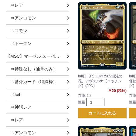
⇒レア
⇒アンコモン
⇒コモン
⇒トークン
【MSC】マーベル スーパー・ヒーローズ 統率者
⇒特殊なし（通常のみ）
foil日〈R〉CMR589混沌の
fo
花、アヴェルナ【エッチン
督
⇒番外カード（特殊枠）
グ】(JPN)
グ】
￥20 (税込)
⇒foil
在庫:
◯
在庫
数量
数
⇒神話レア
カートに入れる
⇒レア
⇒アンコモン