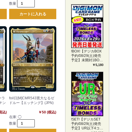
数量
カートに入れる
!BOX!【デジカBOX
予約/08/29(土)発売
予定】未開封1BOX
【BT-26】
￥5,180
TIMELESS BONDS
ムーラ
foil日[M]CMR543寛大なるゼ
チン
ドルー【エッチング】(JPN)
(税込)
￥50 (税込)
在庫:
◯
!SET!【デジカSET
数量
予約/08/29(土)発売
予定】UR以下4コン