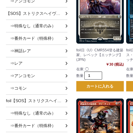
⇒アンコモン
【SOS】ストリクスヘイヴンの秘密
⇒特殊なし（通常のみ）
⇒番外カード（特殊枠）
foil日《U》CMR554登る建築
fo
⇒神話レア
家、レベック【エッチング】
ス
(JPN)
ッチ
⇒レア
￥30 (税込)
在庫:
◯
在庫
⇒アンコモン
数量
数
カートに入れる
⇒コモン
foil【SOS】ストリクスヘイヴンの秘密 foil
⇒特殊なし（通常のみ）
⇒番外カード（特殊枠）