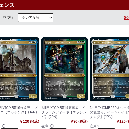
ェンズ
8
並び順：
il日[M]CMR516永遠王、ブ
foil日[M]CMR519簒奪者、イ
foil日[M]CMR520オジ
ゴ【エッチング】(JPN)
クラ・シディーキ【エッチン
の龍語り、イーシャイ【
グ】(JPN)
チング】(JPN)
￥120 (税込)
￥80 (税込)
￥120 
:
◯
在庫:
◯
在庫:
3