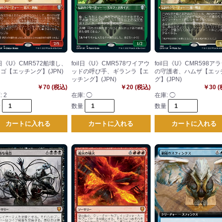
il日《U》CMR572船壊し、
foil日《U》CMR578ワイアウ
foil日《U》CMR598ア
ゴ【エッチング】(JPN)
ッドの呼び手、ギランラ【エ
の守護者、ハムザ【エッ
ッチング】(JPN)
グ】(JPN)
￥70 (税込)
￥20 (税込)
￥30 
:
2
在庫:
◯
在庫:
◯
量
数量
数量
カートに入れる
カートに入れる
カートに入れる