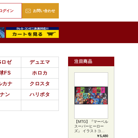
販
ログイン
お問い合わせ
注目商品
Sロゼ
デュエマ
球FS
ホロカ
ルカナ
クロスタ
ナン
ハリポタ
【MTG】『マーベル
スーパーヒーロー
ズ』 イラストコレ
クション 54種コン
￥5,480