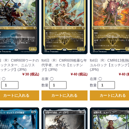
il日〈R〉CMR608ウーナの
foil日〈R〉CMR609粗暴な年
foil日〈R〉CMR613焦
リックスター、ニムリス
代学者、オベカ【エッチン
ユルロック【エッチング
ッチング】(JPN)
グ】(JPN)
(JPN)
￥30 (税込)
￥40 (税込)
￥40 
:
◯
在庫:
◯
在庫:
◯
量
数量
数量
カートに入れる
カートに入れる
カートに入れる