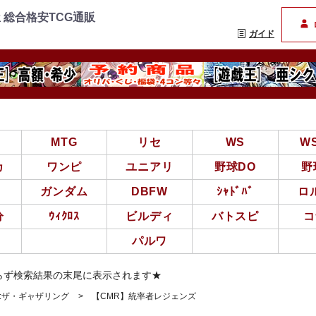
=================
まんぞく屋 格安TCG通
 総合格安TCG通販
ガイド
亜
MTG
リセ
WS
W
カ
ワンピ
ユニアリ
野球DO
野
ガンダム
DBFW
ｼｬﾄﾞﾊﾞ
ロ
分
ｳｨｸﾛｽ
ビルディ
バトスピ
コ
パルワ
らず検索結果の末尾に表示されます★
ク:ザ・ギャザリング
【CMR】統率者レジェンズ