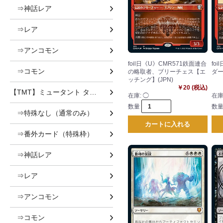
⇒神話レア
⇒レア
⇒アンコモン
foil日《U》CMR571鉄面連合
fo
⇒コモン
の略取者、ブリーチェス【エ
ダー
ッチング】(JPN)
￥20 (税込)
【TMT】ミュータント タートルズ
在庫:
◯
在庫
数量
数
⇒特殊なし（通常のみ）
カートに入れる
⇒番外カード（特殊枠）
⇒神話レア
⇒レア
⇒アンコモン
⇒コモン