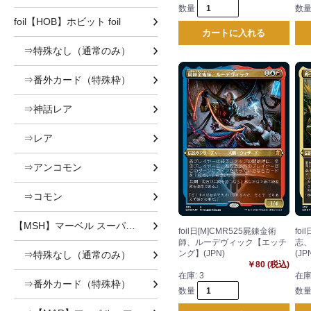
数量
数
foil【HOB】ホビット foil
カートに入れる
⇒特殊なし（通常のみ）
⇒番外カード（特殊枠）
⇒神話レア
⇒レア
⇒アンコモン
⇒コモン
【MSH】マーベル スーパー・ヒーローズ
foil日[M]CMR525屍錬金術
fo
師、ルーデヴィック【エッチ
志
ング】(JPN)
(JP
⇒特殊なし（通常のみ）
￥80 (税込)
在庫:
3
在庫
⇒番外カード（特殊枠）
数量
数