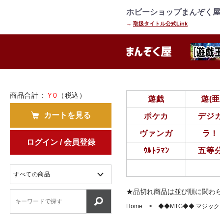
=================================
================
ホビーショップまんぞく屋
→
取扱タイトル公式Link
商品合計：
￥0
（税込）
遊戯
遊(
カートを見る
ポケカ
デジ
ヴァンガ
ラ！
ログイン / 会員登録
ｳﾙﾄﾗﾏﾝ
五等
★品切れ商品は並び順に関わ
Home
◆◆MTG◆◆ マジッ