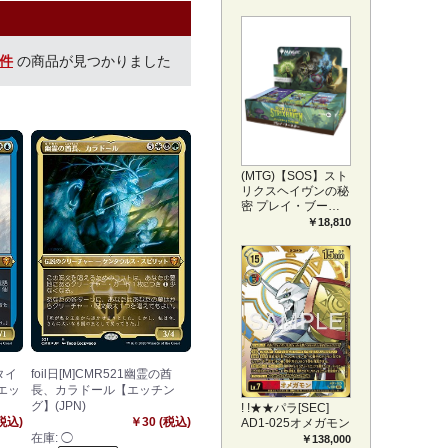
プリートセット ア
ートカード(JPN)
0件
の商品が見つかりました
(MTG)【SOS】スト
リクスヘイヴンの秘
密 プレイ・ブース
ター1BOX日本語版
￥18,810
(JPN)
ュタイ
foil日[M]CMR521幽霊の酋
エッ
長、カラドール【エッチン
グ】(JPN)
! !★★パラ[SEC]
(税込)
￥30 (税込)
AD1-025オメガモン
在庫:
◯
￥138,000