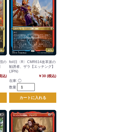
熱団の
foil日〈R〉CMR614改革派の
】
勧誘者、ザラ【エッチング】
(JPN)
(税込)
￥30 (税込)
在庫:
◯
数量
カートに入れる