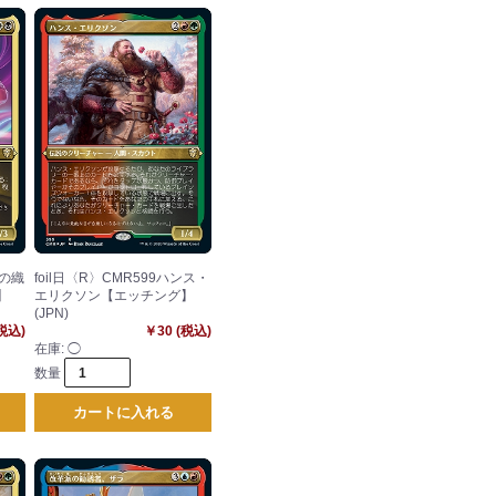
儀の織
foil日〈R〉CMR599ハンス・
】
エリクソン【エッチング】
(JPN)
(税込)
￥30 (税込)
在庫:
◯
数量
カートに入れる