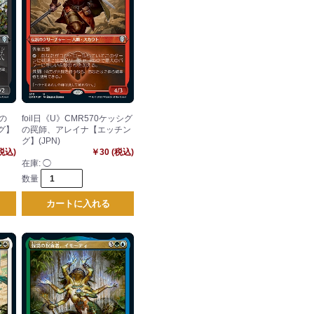
間の
foil日《U》CMR570ケッシグ
グ】
の罠師、アレイナ【エッチン
グ】(JPN)
(税込)
￥30 (税込)
在庫:
◯
数量
カートに入れる