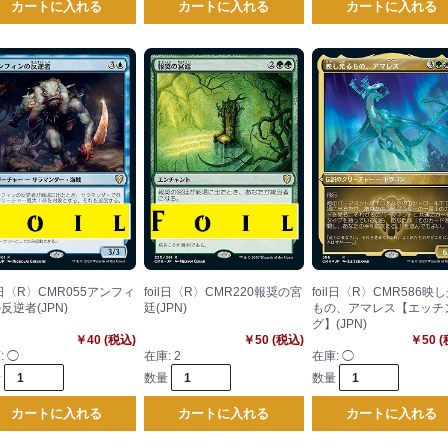
カートに入れる
カートに入れる
カートに入れる
il日〈R〉CMR055アンフィ
foil日〈R〉CMR220報奨の宮
foil日〈R〉CMR586映
反逆者(JPN)
廷(JPN)
もの、アマレス【エッチ
グ】(JPN)
￥40 (税込)
￥50 (税込)
￥50 
:
◯
在庫:
2
在庫:
◯
量
数量
数量
カートに入れる
カートに入れる
カートに入れる