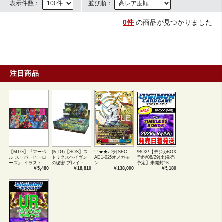
表示件数：
並び順：
0件
の商品が見つかりました
注目商品
【MTG】『マーベ
(MTG)【SOS】ス
! !★★パラ[SEC]
!BOX!【デジカBOX
ル スーパーヒーロ
トリクスヘイヴン
AD1-025オメガモ
予約/08/29(土)発売
ーズ』 イラストコ
の秘密 プレイ・ブ
ン
予定】未開封1BOX
レクション 54種コ
ースター1BOX日本
【BT-26】
￥5,480
￥18,810
￥138,000
￥5,180
ンプリートセット
語版 (JPN)
TIMELESS
アートカード(JPN)
BONDS