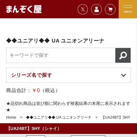
=================================
まんぞく屋 格安TCG通販
=================================
menu
◆◆ユニアリ◆◆ UA ユニオンアリーナ
商品合計：
￥0
（税込）
★品切れ商品は並び順に関わらず検索結果の末尾に表示されます
★
Home
◆◆ユニアリ◆◆ UA ユニオンアリーナ
【UA24BT】SHY（
【UA24BT】SHY（シャイ）