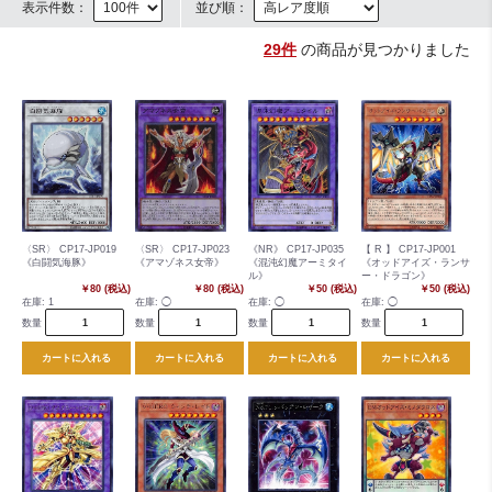
表示件数：
並び順：
29件
の商品が見つかりました
〈SR〉 CP17-JP019
〈SR〉 CP17-JP023
《NR》 CP17-JP035
【 R 】 CP17-JP001
《白闘気海豚》
《アマゾネス女帝》
《混沌幻魔アーミタイ
《オッドアイズ・ランサ
ル》
ー・ドラゴン》
￥80 (税込)
￥80 (税込)
￥50 (税込)
￥50 (税込)
在庫:
1
在庫:
◯
在庫:
◯
在庫:
◯
数量
数量
数量
数量
カートに入れる
カートに入れる
カートに入れる
カートに入れる