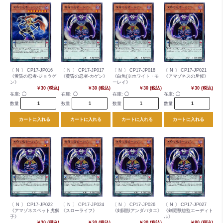
〔 N 〕 CP17-JP016
〔 N 〕 CP17-JP017
〔 N 〕 CP17-JP018
〔 N 〕 CP17-JP021
《黄昏の忍者-ジョウゲ
《黄昏の忍者-カゲン》
《白魚(※ホワイト・モ
《アマゾネスの斥候》
ン》
ーレイ》
￥30 (税込)
￥30 (税込)
￥30 (税込)
￥30 (税込)
在庫:
◯
在庫:
◯
在庫:
◯
在庫:
◯
数量
数量
数量
数量
カートに入れる
カートに入れる
カートに入れる
カートに入れる
〔 N 〕 CP17-JP022
〔 N 〕 CP17-JP024
〔 N 〕 CP17-JP026
〔 N 〕 CP17-JP027
《アマゾネスペット虎獅
《スローライフ》
《剣闘獣アンダバタエ》
《剣闘獣総監エーディト
子》
ル》
￥30 (税込)
￥30 (税込)
￥30 (税込)
￥80 (税込)