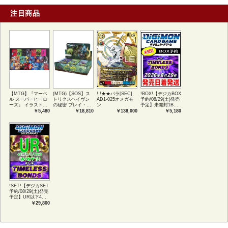
注目商品
【MTG】『マーベ
(MTG)【SOS】ス
! !★★パラ[SEC]
!BOX!【デジカBOX
ル スーパーヒーロ
トリクスヘイヴン
AD1-025オメガモ
予約/08/29(土)発売
ーズ』 イラストコ
の秘密 プレイ・ブ
ン
予定】未開封1BOX
レクション 54種コ
ースター1BOX日本
【BT-26】
￥5,480
￥18,810
￥138,000
￥5,180
ンプリートセット
語版 (JPN)
TIMELESS
アートカード(JPN)
BONDS
!SET!【デジカSET
予約/08/29(土)発売
予定】UR以下4コ
ンセット 【BT-
￥29,800
26】TIMELESS
BONDS