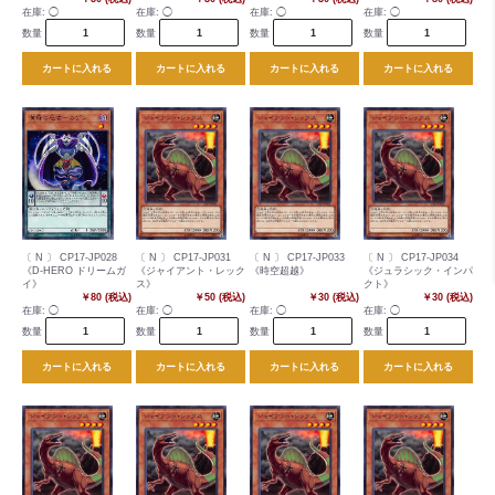
在庫:
◯
在庫:
◯
在庫:
◯
在庫:
◯
数量
数量
数量
数量
カートに入れる
カートに入れる
カートに入れる
カートに入れる
〔 N 〕 CP17-JP028
〔 N 〕 CP17-JP031
〔 N 〕 CP17-JP033
〔 N 〕 CP17-JP034
《D-HERO ドリームガ
《ジャイアント・レック
《時空超越》
《ジュラシック・インパ
イ》
ス》
クト》
￥80 (税込)
￥50 (税込)
￥30 (税込)
￥30 (税込)
在庫:
◯
在庫:
◯
在庫:
◯
在庫:
◯
数量
数量
数量
数量
カートに入れる
カートに入れる
カートに入れる
カートに入れる