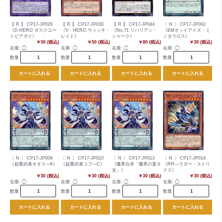
【 R 】 CP17-JP029
【 R 】 CP17-JP030
【 R 】 CP17-JP044
〔 N 〕 CP17-JP002
《D-HERO ダスクユー
《V・HERO ウィッチ・
《No.71 リバリアン・
《EMオッドアイズ・ミ
トピアガイ》
レイド》
シャーク》
ノタウロス》
￥50 (税込)
￥50 (税込)
￥80 (税込)
￥30 (税込)
在庫:
◯
在庫:
◯
在庫:
◯
在庫:
◯
数量
数量
数量
数量
カートに入れる
カートに入れる
カートに入れる
カートに入れる
〔 N 〕 CP17-JP009
〔 N 〕 CP17-JP010
〔 N 〕 CP17-JP013
〔 N 〕 CP17-JP014
《超重武者オタス―K》
《超重武者コブ―C》
《魔界台本「魔界の宴タ
《RR―ラダー・ストリ
女」》
クス》
￥30 (税込)
￥30 (税込)
￥30 (税込)
￥30 (税込)
在庫:
◯
在庫:
◯
在庫:
◯
在庫:
◯
数量
数量
数量
数量
カートに入れる
カートに入れる
カートに入れる
カートに入れる