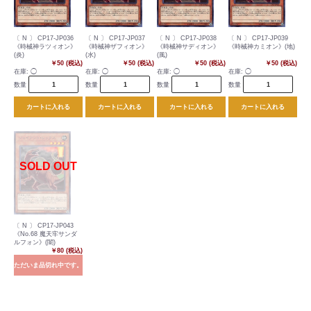
〔 N 〕 CP17-JP036
〔 N 〕 CP17-JP037
〔 N 〕 CP17-JP038
〔 N 〕 CP17-JP039
《時械神ラツィオン》
《時械神ザフィオン》
《時械神サディオン》
《時械神カミオン》(地)
(炎)
(水)
(風)
￥50 (税込)
￥50 (税込)
￥50 (税込)
￥50 (税込)
在庫:
◯
在庫:
◯
在庫:
◯
在庫:
◯
数量
数量
数量
数量
カートに入れる
カートに入れる
カートに入れる
カートに入れる
〔 N 〕 CP17-JP043
《No.68 魔天牢サンダ
ルフォン》(闇)
￥80 (税込)
ただいま品切れ中です。