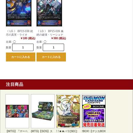
《 LG 》 BP15-038 絶
《 LG 》 BP15-039 奏
尽の真実・ライオ
絶の破壊・リーシェナ
￥180 (税込)
￥380 (税込)
在庫:
◯
在庫:
◯
数量
数量
カートに入れる
カートに入れる
注目商品
【MTG】『マーベ
(MTG)【SOS】ス
! !★★パラ[SEC]
!BOX!【デジカBOX