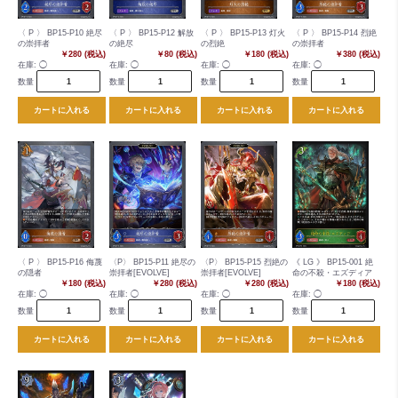
〈 P 〉 BP15-P10 絶尽
〈 P 〉 BP15-P12 解放
〈 P 〉 BP15-P13 灯火
〈 P 〉 BP15-P14 烈絶
の崇拝者
の絶尽
の烈絶
の崇拝者
￥280 (税込)
￥80 (税込)
￥180 (税込)
￥380 (税込)
在庫:
◯
在庫:
◯
在庫:
◯
在庫:
◯
数量
数量
数量
数量
カートに入れる
カートに入れる
カートに入れる
カートに入れる
〈 P 〉 BP15-P16 侮蔑
〈P〉 BP15-P11 絶尽の
〈P〉 BP15-P15 烈絶の
《 LG 》 BP15-001 絶
の隠者
崇拝者[EVOLVE]
崇拝者[EVOLVE]
命の不殺・エズディア
￥180 (税込)
￥280 (税込)
￥280 (税込)
￥180 (税込)
在庫:
◯
在庫:
◯
在庫:
◯
在庫:
◯
数量
数量
数量
数量
カートに入れる
カートに入れる
カートに入れる
カートに入れる