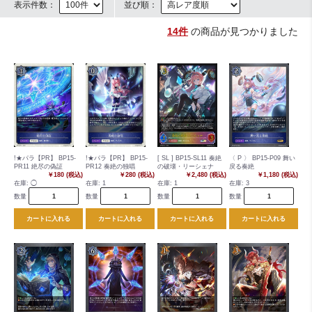
表示件数：
並び順：
14件
の商品が見つかりました
!★パラ【PR】 BP15-
!★パラ【PR】 BP15-
[ SL ] BP15-SL11 奏絶
〈 P 〉 BP15-P09 舞い
PR11 絶尽の偽証
PR12 奏絶の独唱
の破壊・リーシェナ
戻る奏絶
￥180 (税込)
￥280 (税込)
￥2,480 (税込)
￥1,180 (税込)
在庫:
◯
在庫:
1
在庫:
1
在庫:
3
数量
数量
数量
数量
カートに入れる
カートに入れる
カートに入れる
カートに入れる