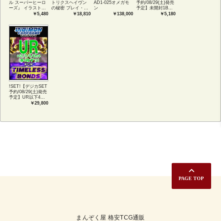
ル スーパーヒーロ
トリクスヘイヴン
AD1-025オメガモ
予約/08/29(土)発売
ーズ』 イラストコ
の秘密 プレイ・ブ
ン
予定】未開封1BOX
レクション 54種コ
ースター1BOX日本
【BT-26】
￥5,480
￥18,810
￥138,000
￥5,180
ンプリートセット
語版 (JPN)
TIMELESS
アートカード(JPN)
BONDS
!SET!【デジカSET
予約/08/29(土)発売
予定】UR以下4コ
ンセット 【BT-
￥29,800
26】TIMELESS
BONDS
まんぞく屋 格安TCG通販