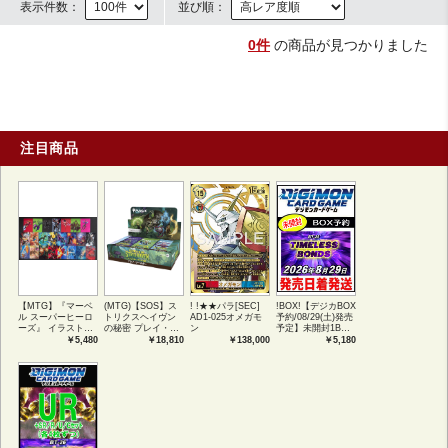
表示件数：
並び順：
0件
の商品が見つかりました
注目商品
【MTG】『マーベ
(MTG)【SOS】ス
! !★★パラ[SEC]
!BOX!【デジカBOX
ル スーパーヒーロ
トリクスヘイヴン
AD1-025オメガモ
予約/08/29(土)発売
ーズ』 イラストコ
の秘密 プレイ・ブ
ン
予定】未開封1BOX
レクション 54種コ
ースター1BOX日本
【BT-26】
￥5,480
￥18,810
￥138,000
￥5,180
ンプリートセット
語版 (JPN)
TIMELESS
アートカード(JPN)
BONDS