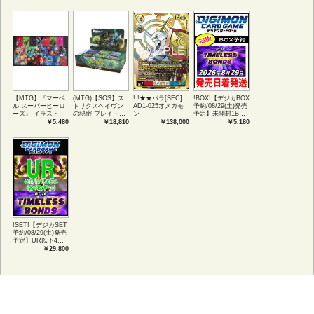
【MTG】『マーベ
(MTG)【SOS】ス
! !★★パラ[SEC]
!BOX!【デジカBOX
ル スーパーヒーロ
トリクスヘイヴン
AD1-025オメガモ
予約/08/29(土)発売
ーズ』 イラストコ
の秘密 プレイ・ブ
ン
予定】未開封1BOX
レクション 54種コ
ースター1BOX日本
【BT-26】
￥5,480
￥18,810
￥138,000
￥5,180
ンプリートセット
語版 (JPN)
TIMELESS
アートカード(JPN)
BONDS
!SET!【デジカSET
予約/08/29(土)発売
予定】UR以下4コ
ンセット 【BT-
￥29,800
26】TIMELESS
BONDS