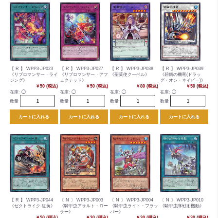
【 R 】 WPP3-JP023
【 R 】 WPP3-JP027
【 R 】 WPP3-JP038
【 R 】 WPP3-JP039
《リブロマンサー・ライ
《リブロマンサー・アフ
《聖菓使クーベル》
《碧鋼の機竜(ドラッ
ジング》
ェクテッド》
グ・オン・ネイビー)》
￥50 (税込)
￥50 (税込)
￥80 (税込)
￥50 (税込)
在庫:
◯
在庫:
◯
在庫:
◯
在庫:
◯
数量
数量
数量
数量
カートに入れる
カートに入れる
カートに入れる
カートに入れる
【 R 】 WPP3-JP044
〔 N 〕 WPP3-JP003
〔 N 〕 WPP3-JP004
〔 N 〕 WPP3-JP010
《ゼクトライク-紅黄》
《騎甲虫アサルト・ロー
《騎甲虫ライト・フラッ
《騎甲虫隊戦術機動》
ラー》
パー》
￥50 (税込)
￥30 (税込)
￥30 (税込)
￥30 (税込)