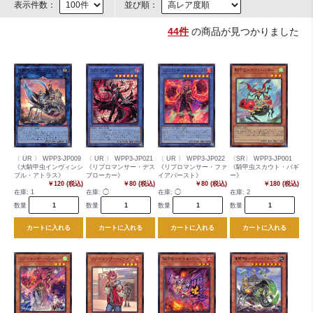
表示件数：
並び順：
44件
の商品が見つかりました
〈 UR 〉 WPP3-JP009
〈 UR 〉 WPP3-JP021
〈 UR 〉 WPP3-JP022
〈SR〉 WPP3-JP001
《大騎甲虫インヴィンシ
《リブロマンサー・デス
《リブロマンサー・ファ
《騎甲虫スカウト・バギ
ブル・アトラス》
ブローカー》
イアバースト》
ー》
￥120 (税込)
￥80 (税込)
￥80 (税込)
￥180 (税込)
在庫:
1
在庫:
◯
在庫:
◯
在庫:
2
数量
数量
数量
数量
カートに入れる
カートに入れる
カートに入れる
カートに入れる