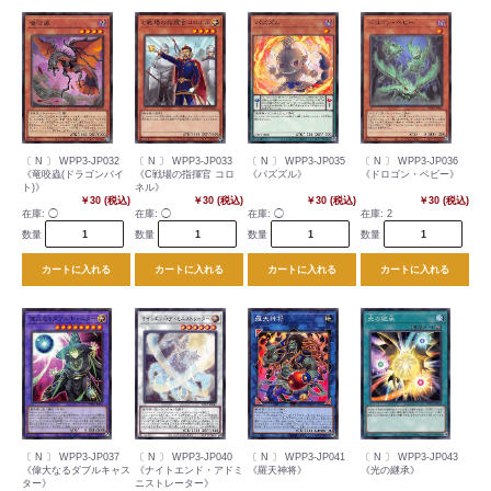
〔 N 〕 WPP3-JP032
〔 N 〕 WPP3-JP033
〔 N 〕 WPP3-JP035
〔 N 〕 WPP3-JP036
《竜咬蟲(ドラゴンバイ
《C戦場の指揮官 コロ
《パズズル》
《ドロゴン・ベビー》
ト)》
ネル》
￥30 (税込)
￥30 (税込)
￥30 (税込)
￥30 (税込)
在庫:
◯
在庫:
◯
在庫:
◯
在庫:
2
数量
数量
数量
数量
カートに入れる
カートに入れる
カートに入れる
カートに入れる
〔 N 〕 WPP3-JP037
〔 N 〕 WPP3-JP040
〔 N 〕 WPP3-JP041
〔 N 〕 WPP3-JP043
《偉大なるダブルキャス
《ナイトエンド・アドミ
《羅天神将》
《光の継承》
ター》
ニストレーター》