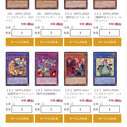
〈SR〉 WPP3-JP015
〈SR〉 WPP3-JP018
【 R 】 WPP3-JP002
【 R 】 WPP3-JP006
《リブロマンサー・Gボ
《リブロマンサー・ファ
《騎甲虫スケイル・ボ
《重騎甲虫マイティ・ネ
ーイ》
イア》
ム》
プチューン》
￥80 (税込)
￥80 (税込)
￥50 (税込)
￥50 (税込)
在庫:
◯
在庫:
◯
在庫:
◯
在庫:
◯
数量
数量
数量
数量
カートに入れる
カートに入れる
カートに入れる
カートに入れる
【 R 】 WPP3-JP007
【 R 】 WPP3-JP013
【 R 】 WPP3-JP017
【 R 】 WPP3-JP020
《超騎甲虫アブソリュー
《騎甲虫空殺舞隊》
《リブロマンサー・エー
《リブロマンサー・ミス
ト・ヘラクレス》
ジェント》
ティガール》
￥50 (税込)
￥50 (税込)
￥50 (税込)
￥50 (税込)
在庫:
◯
在庫:
◯
在庫:
◯
在庫:
◯
数量
数量
数量
数量
カートに入れる
カートに入れる
カートに入れる
カートに入れる