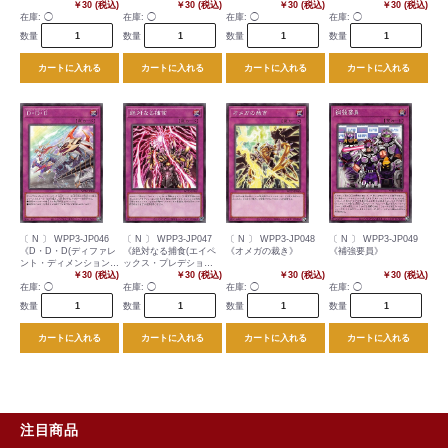
￥30 (税込)
￥30 (税込)
￥30 (税込)
￥30 (税込)
在庫:
◯
在庫:
◯
在庫:
◯
在庫:
◯
数量
数量
数量
数量
カートに入れる
カートに入れる
カートに入れる
カートに入れる
〔 N 〕 WPP3-JP046
〔 N 〕 WPP3-JP047
〔 N 〕 WPP3-JP048
〔 N 〕 WPP3-JP049
《D・D・D(ディファレ
《絶対なる捕食(エイペ
《オメガの裁き》
《補強要員》
ント・ディメンション・
ックス・プレデショ
ダービー)》
￥30 (税込)
ン)》
￥30 (税込)
￥30 (税込)
￥30 (税込)
在庫:
◯
在庫:
◯
在庫:
◯
在庫:
◯
数量
数量
数量
数量
カートに入れる
カートに入れる
カートに入れる
カートに入れる
注目商品