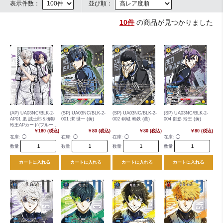
表示件数：
並び順：
10件
の商品が見つかりました
(AP) UA03NC/BLK-2-
(SP) UA03NC/BLK-2-
(SP) UA03NC/BLK-2-
(SP) UA03NC/BLK-2-
AP01 凪 誠士郎＆御影
001 潔 世一 (黄)
002 剣城 斬鉄 (黄)
004 御影 玲王 (黄)
玲王APカード(ブルーロ
ック)
￥180 (税込)
￥80 (税込)
￥80 (税込)
￥80 (税込)
在庫:
◯
在庫:
◯
在庫:
◯
在庫:
◯
数量
数量
数量
数量
カートに入れる
カートに入れる
カートに入れる
カートに入れる