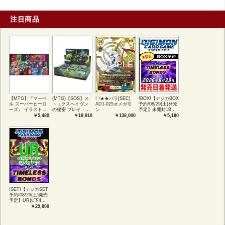
注目商品
【MTG】『マーベ
(MTG)【SOS】ス
! !★★パラ[SEC]
!BOX!【デジカBOX
ル スーパーヒーロ
トリクスヘイヴン
AD1-025オメガモ
予約/08/29(土)発売
ーズ』 イラストコ
の秘密 プレイ・ブ
ン
予定】未開封1BOX
レクション 54種コ
ースター1BOX日本
【BT-26】
￥5,480
￥18,810
￥138,000
￥5,180
ンプリートセット
語版 (JPN)
TIMELESS
アートカード(JPN)
BONDS
!SET!【デジカSET
予約/08/29(土)発売
予定】UR以下4コ
ンセット 【BT-
￥29,800
26】TIMELESS
BONDS