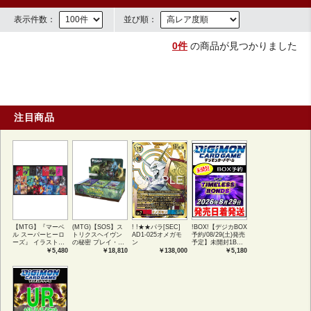
表示件数：
並び順：
0件
の商品が見つかりました
注目商品
【MTG】『マーベ
(MTG)【SOS】ス
! !★★パラ[SEC]
!BOX!【デジカBOX
ル スーパーヒーロ
トリクスヘイヴン
AD1-025オメガモ
予約/08/29(土)発売
ーズ』 イラストコ
の秘密 プレイ・ブ
ン
予定】未開封1BOX
レクション 54種コ
ースター1BOX日本
【BT-26】
￥5,480
￥18,810
￥138,000
￥5,180
ンプリートセット
語版 (JPN)
TIMELESS
アートカード(JPN)
BONDS