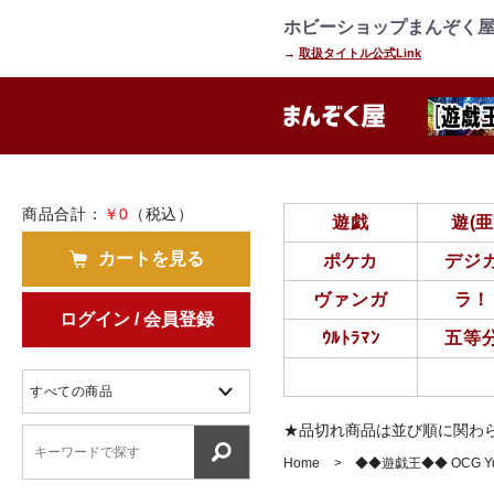
=================================
================
ホビーショップまんぞく屋
→
取扱タイトル公式Link
商品合計：
￥0
（税込）
遊戯
遊(
カートを見る
ポケカ
デジ
ヴァンガ
ラ！
ログイン / 会員登録
ｳﾙﾄﾗﾏﾝ
五等
★品切れ商品は並び順に関わ
Home
◆◆遊戯王◆◆ OCG Yu