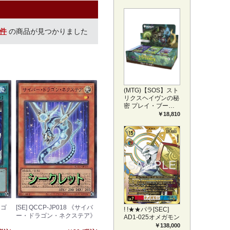
プリートセット ア
ートカード(JPN)
4件
の商品が見つかりました
(MTG)【SOS】スト
リクスヘイヴンの秘
密 プレイ・ブース
ター1BOX日本語版
￥18,810
(JPN)
ラゴ
[SE] QCCP-JP018 《サイバ
! !★★パラ[SEC]
ー・ドラゴン・ネクステア》
AD1-025オメガモン
￥138,000