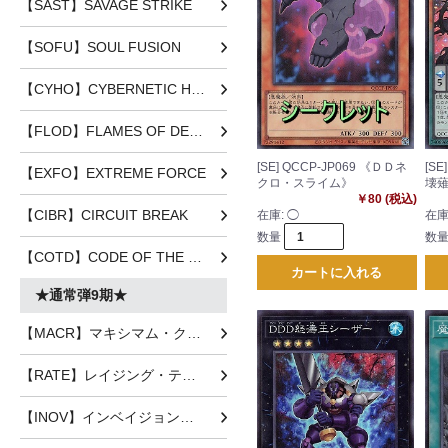
【SAST】SAVAGE STRIKE
【SOFU】SOUL FUSION
【CYHO】CYBERNETIC HORIZON
【FLOD】FLAMES OF DESTRUCTION
[SE] QCCP-JP069 《ＤＤネ
[SE
【EXFO】EXTREME FORCE
クロ・スライム》
壊
￥80 (税込)
【CIBR】CIRCUIT BREAK
在庫:
◯
在庫
数量
数
【COTD】CODE OF THE DUELIST
カートに入れる
★通常弾9期★
【MACR】マキシマム・クライシス
【RATE】レイジング・テンペスト
【INOV】インベイジョン・オブ・ヴェノム