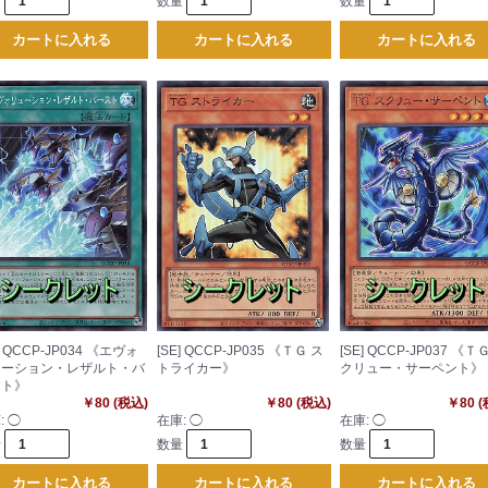
量
数量
数量
カートに入れる
カートに入れる
カートに入れる
] QCCP-JP034 《エヴォ
[SE] QCCP-JP035 《ＴＧ ス
[SE] QCCP-JP037 《Ｔ
ューション・レザルト・バ
トライカー》
クリュー・サーペント》
スト》
￥80 (税込)
￥80 (税込)
￥80 
:
◯
在庫:
◯
在庫:
◯
量
数量
数量
カートに入れる
カートに入れる
カートに入れる