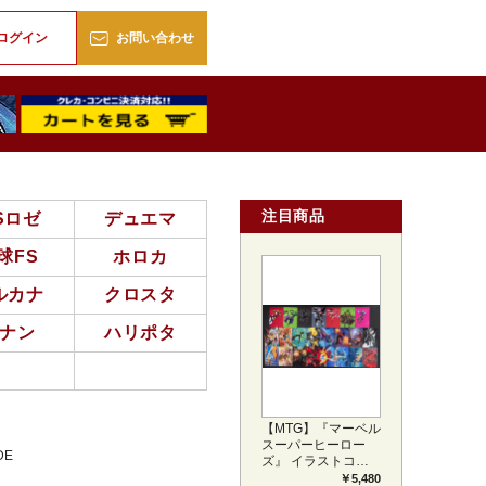
販
ログイン
お問い合わせ
注目商品
Sロゼ
デュエマ
球FS
ホロカ
ルカナ
クロスタ
ナン
ハリポタ
【MTG】『マーベル
スーパーヒーロー
DE
ズ』 イラストコレ
クション 54種コン
￥5,480