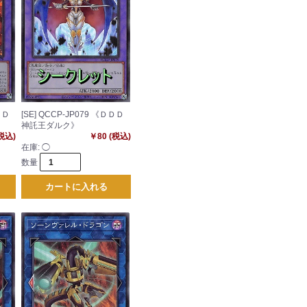
ＤＤ
[SE] QCCP-JP079 《ＤＤＤ
神託王ダルク》
(税込)
￥80 (税込)
在庫:
◯
数量
カートに入れる