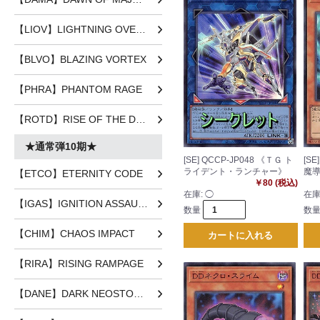
【LIOV】LIGHTNING OVERDRIVE
【BLVO】BLAZING VORTEX
【PHRA】PHANTOM RAGE
【ROTD】RISE OF THE DUELIST
★通常弾10期★
[SE] QCCP-JP048 《ＴＧ ト
[SE
ライデント・ランチャー》
魔
【ETCO】ETERNITY CODE
￥80 (税込)
在庫:
◯
在庫
【IGAS】IGNITION ASSAULT
数量
数
【CHIM】CHAOS IMPACT
カートに入れる
【RIRA】RISING RAMPAGE
【DANE】DARK NEOSTORM