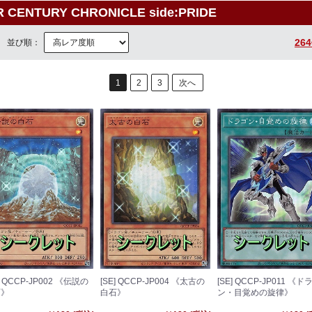
CENTURY CHRONICLE side:PRIDE
26
並び順：
1
2
3
次へ
] QCCP-JP002 《伝説の
[SE] QCCP-JP004 《太古の
[SE] QCCP-JP011 《ド
石》
白石》
ン・目覚めの旋律》