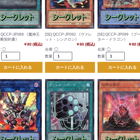
] QCCP-JP089 《魔神王
[SE] QCCP-JP092 《ヴァレ
[SE] QCCP-JP099 《ブ
禁断契約書》
ット・シンクロン》
ター・ドラゴン》
￥80 (税込)
￥80 (税込)
￥80 
:
◯
在庫:
◯
在庫:
◯
量
数量
数量
カートに入れる
カートに入れる
カートに入れる