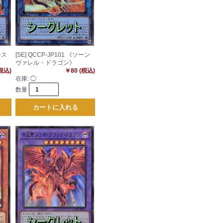
ース
[SE] QCCP-JP101 《ソーン
ヴァレル・ドラゴン》
(税込)
￥80 (税込)
在庫:
◯
数量
カートに入れる