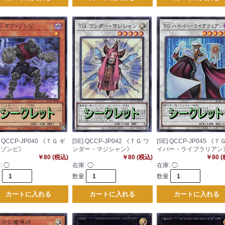
] QCCP-JP040 《ＴＧ ギ
[SE] QCCP-JP042 《ＴＧ ワ
[SE] QCCP-JP045 《Ｔ
・ゾンビ》
ンダー・マジシャン》
イパー・ライブラリアン
￥80 (税込)
￥80 (税込)
￥80 
:
◯
在庫:
◯
在庫:
◯
量
数量
数量
カートに入れる
カートに入れる
カートに入れる