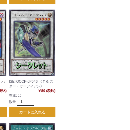
Ｇ ハ
[SE] QCCP-JP046 《ＴＧ ス
》
ター・ガーディアン》
(税込)
￥80 (税込)
在庫:
◯
数量
カートに入れる