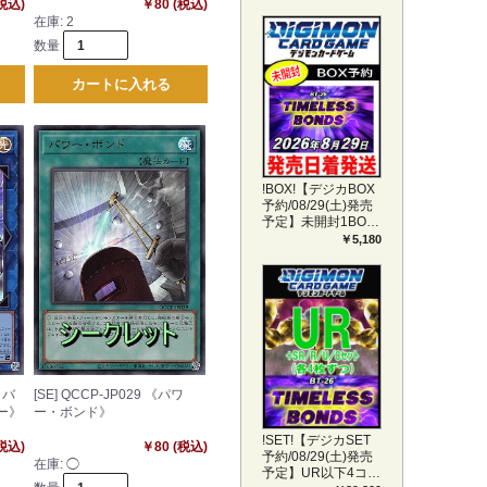
(税込)
￥80 (税込)
在庫:
2
数量
カートに入れる
!BOX!【デジカBOX
予約/08/29(土)発売
予定】未開封1BOX
【BT-26】
￥5,180
TIMELESS BONDS
イバ
[SE] QCCP-JP029 《パワ
ー》
ー・ボンド》
!SET!【デジカSET
(税込)
￥80 (税込)
予約/08/29(土)発売
在庫:
◯
予定】UR以下4コン