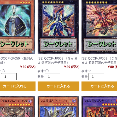
] QCCP-JP050 《銀河の
[SE] QCCP-JP058 《Ｎｏ.６
[SE] QCCP-JP059 《Ｃ
導師》
２ 銀河眼の光子竜皇》
６２ 超銀河眼の光子龍皇
￥80 (税込)
￥80 (税込)
￥80 
:
◯
在庫:
◯
在庫:
2
量
数量
数量
カートに入れる
カートに入れる
カートに入れる