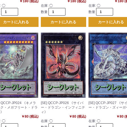
￥180 (税込)
￥180 (税込)
￥180 
:
◯
在庫:
◯
在庫:
◯
量
数量
数量
カートに入れる
カートに入れる
カートに入れる
] QCCP-JP024 《キメラ
[SE] QCCP-JP026 《サイバ
[SE] QCCP-JP027 《サ
ック・メガフリート・ドラ
ー・ドラゴン・インフィニテ
ー・ドラゴン・ズィーガ
ン》
ィ》
￥80 (税込)
￥80 (税込)
￥80 
:
◯
在庫:
◯
在庫:
◯