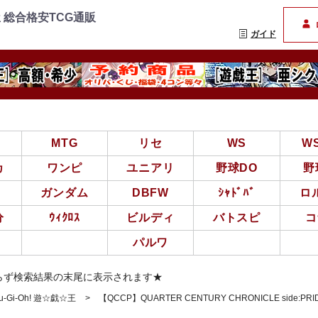
=================
まんぞく屋 格安TCG通
 総合格安TCG通販
ガイド
亜
MTG
リセ
WS
W
カ
ワンピ
ユニアリ
野球DO
野
ガンダム
DBFW
ｼｬﾄﾞﾊﾞ
ロ
分
ｳｨｸﾛｽ
ビルディ
バトスピ
コ
パルワ
らず検索結果の末尾に表示されます★
-Gi-Oh! 遊☆戯☆王
【QCCP】QUARTER CENTURY CHRONICLE side:PRI