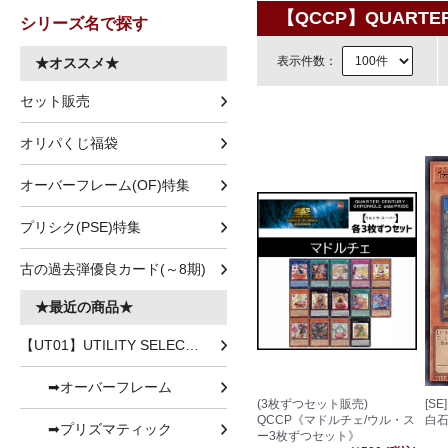
【QCCP】QUARTER 
シリーズ名で探す
表示件数：
★オススメ★
セット販売
オリパくじ福袋
オーバーフレーム(OF)特集
プリシク(PSE)特集
古の過去弾優良カード(～8期)
★最近の商品★
【UT01】UTILITY SELECTION
➡オーバーフレーム
(3枚ずつセット販売)
[SE
QCCP《マドルチェ/ウル・ス
白
➡プリズマティック
ー3枚ずつセット》