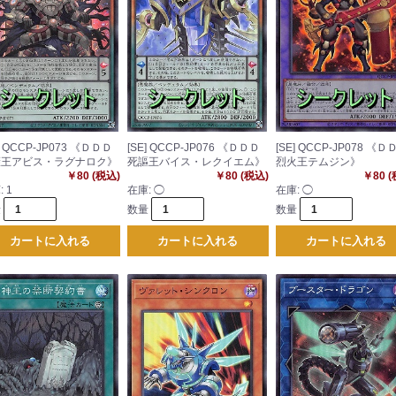
] QCCP-JP073 《ＤＤＤ
[SE] QCCP-JP076 《ＤＤＤ
[SE] QCCP-JP078 《Ｄ
薙王アビス・ラグナロク》
死謳王バイス・レクイエム》
烈火王テムジン》
￥80 (税込)
￥80 (税込)
￥80 
:
1
在庫:
◯
在庫:
◯
量
数量
数量
カートに入れる
カートに入れる
カートに入れる