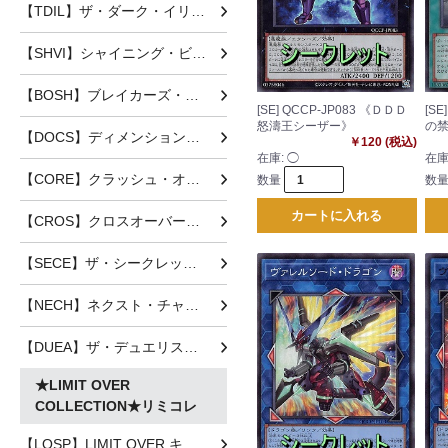
【TDIL】ザ・ダーク・イリュージョン
【SHVI】シャイニング・ビクトリーズ
【BOSH】ブレイカーズ・オブ・シャドウ
[SE] QCCP-JP083 《ＤＤＤ
[SE
怒濤王シーザー》
の
【DOCS】ディメンション・オブ・カオス
￥120 (税込)
在庫:
◯
在庫
【CORE】クラッシュ・オブ・リベリオン
数量
数
カートに入れる
【CROS】クロスオーバー・ソウルズ
【SECE】ザ・シークレット・オブ・エボリューション
【NECH】ネクスト・チャレンジャーズ
【DUEA】ザ・デュエリスト・アドベント
★LIMIT OVER
COLLECTION★リミコレ
【LOSP】LIMIT OVER キャンペーン