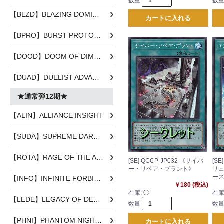
数量
数
【BLZD】BLAZING DOMINION
カートに入れる
【BPRO】BURST PROTOCOL
【DOOD】DOOM OF DIMENSIONS
【DUAD】DUELIST ADVANCE
★通常弾12期★
【ALIN】ALLIANCE INSIGHT
【SUDA】SUPREME DARKNESS
【ROTA】RAGE OF THE ABYSS
[SE] QCCP-JP032 《サイバ
[SE
ー・リペア・プラント》
リ
ー
【INFO】INFINITE FORBIDDEN
￥180 (税込)
在庫:
◯
在庫
【LEDE】LEGACY OF DESTRUCTION
数量
数
【PHNI】PHANTOM NIGHTMARE
カートに入れる