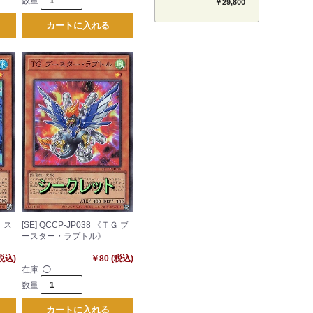
数量
セット 【BT-26】
￥29,800
TIMELESS BONDS
カートに入れる
Ｇ ス
[SE] QCCP-JP038 《ＴＧ ブ
ースター・ラプトル》
(税込)
￥80 (税込)
在庫:
◯
数量
カートに入れる