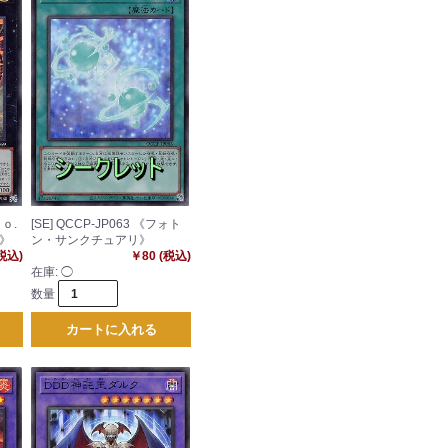
Ｎｏ.
[SE] QCCP-JP063 《フォト
》
ン・サンクチュアリ》
(税込)
￥80 (税込)
在庫:
◯
数量
カートに入れる