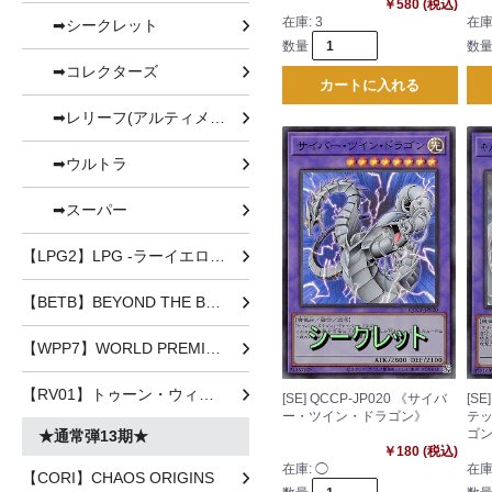
￥580 (税込)
在庫:
3
在庫
➡シークレット
数量
数
➡コレクターズ
カートに入れる
➡レリーフ(アルティメット
➡ウルトラ
➡スーパー
【LPG2】LPG -ラーイエロー-
【BETB】BEYOND THE BRAVE
【WPP7】WORLD PREMIERE PACK 2026
【RV01】トゥーン・ウィッチクラフト・破械
[SE] QCCP-JP020 《サイバ
[SE
ー・ツイン・ドラゴン》
テ
ゴ
★通常弾13期★
￥180 (税込)
在庫:
◯
在庫
【CORI】CHAOS ORIGINS