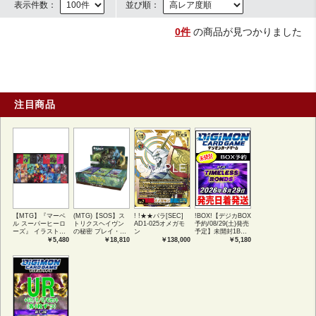
表示件数：
並び順：
0件
の商品が見つかりました
注目商品
【MTG】『マーベ
(MTG)【SOS】ス
! !★★パラ[SEC]
!BOX!【デジカBOX
ル スーパーヒーロ
トリクスヘイヴン
AD1-025オメガモ
予約/08/29(土)発売
ーズ』 イラストコ
の秘密 プレイ・ブ
ン
予定】未開封1BOX
レクション 54種コ
ースター1BOX日本
【BT-26】
￥5,480
￥18,810
￥138,000
￥5,180
ンプリートセット
語版 (JPN)
TIMELESS
アートカード(JPN)
BONDS