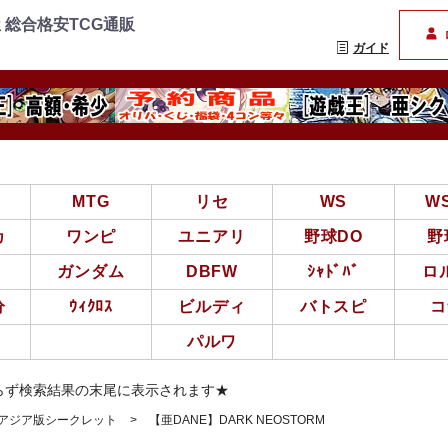
=================
まんぞく屋 格安TCG通
 総合格安TCG通販
ガイド
亜
MTG
リセ
WS
W
カ
ワンピ
ユニアリ
野球DO
野
ガンダム
DBFW
ｼｬﾄﾞﾊﾞ
ロ
分
ｳｨｸﾛｽ
ビルディ
バトスピ
コ
パルワ
らず検索結果の末尾に表示されます★
王アジア版シークレット
【亜DANE】DARK NEOSTORM