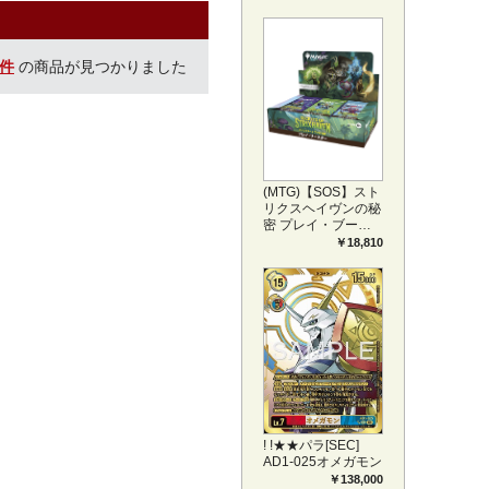
プリートセット ア
ートカード(JPN)
0件
の商品が見つかりました
(MTG)【SOS】スト
リクスヘイヴンの秘
密 プレイ・ブース
ター1BOX日本語版
￥18,810
(JPN)
! !★★パラ[SEC]
AD1-025オメガモン
￥138,000