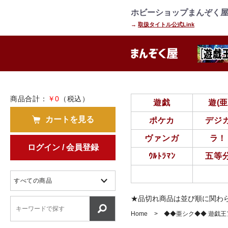
=================================
================
ホビーショップまんぞく屋
→
取扱タイトル公式Link
商品合計：
￥0
（税込）
遊戯
遊(
カートを見る
ポケカ
デジ
ヴァンガ
ラ！
ログイン / 会員登録
ｳﾙﾄﾗﾏﾝ
五等
★品切れ商品は並び順に関わ
Home
◆◆亜シク◆◆ 遊戯