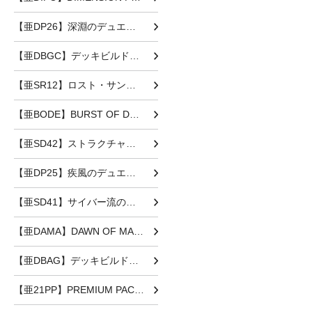
【亜DP26】深淵のデュエリスト編
【亜DBGC】デッキビルドパック グランド・クリエイターズ
【亜SR12】ロスト・サンクチュアリ
【亜BODE】BURST OF DESTINY
【亜SD42】ストラクチャーデッキ オーバーレイ・ユニバース
【亜DP25】疾風のデュエリスト編
【亜SD41】サイバー流の後継者
【亜DAMA】DAWN OF MAJESTY
【亜DBAG】デッキビルドパック エンシェント・ガーディアンズ
【亜21PP】PREMIUM PACK 2021