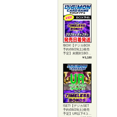
!BOX!【デジカBOX
予約/08/29(土)発売
予定】未開封1BOX
【BT-26】
￥5,180
TIMELESS BONDS
!SET!【デジカSET
予約/08/29(土)発売
予定】UR以下4コン