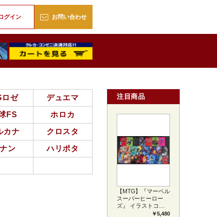
販
ログイン
お問い合わせ
注目商品
Sロゼ
デュエマ
球FS
ホロカ
ルカナ
クロスタ
ナン
ハリポタ
【MTG】『マーベル
スーパーヒーロー
ズ』 イラストコレ
クション 54種コン
￥5,480