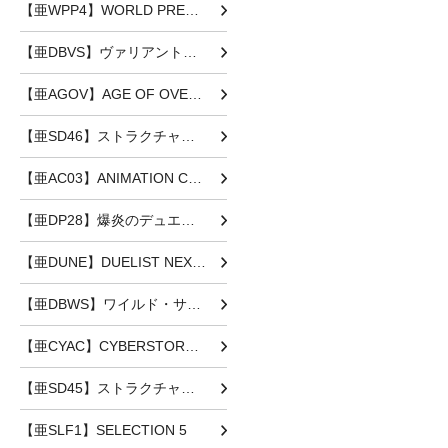
【亜WPP4】WORLD PREMIERE PACK 2023
【亜DBVS】ヴァリアント・スマッシャーズ
【亜AGOV】AGE OF OVERLORD
【亜SD46】ストラクチャーデッキ 王者の鼓動
【亜AC03】ANIMATION CHRONICLE 2023
【亜DP28】爆炎のデュエリスト編
【亜DUNE】DUELIST NEXUS
【亜DBWS】ワイルド・サバイバーズ
【亜CYAC】CYBERSTORM ACCESS
【亜SD45】ストラクチャーデッキ 蟲惑魔の森
【亜SLF1】SELECTION 5