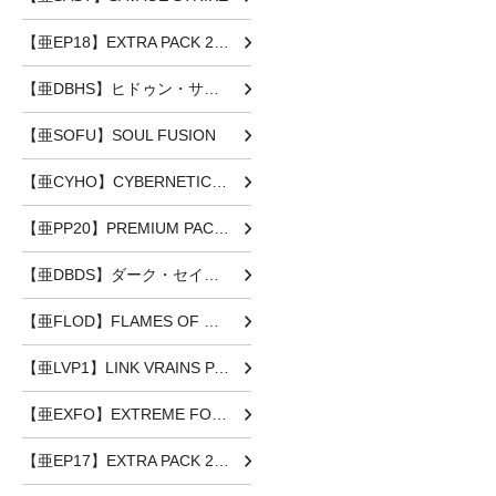
【亜EP18】EXTRA PACK 2018
【亜DBHS】ヒドゥン・サモナーズ
【亜SOFU】SOUL FUSION
【亜CYHO】CYBERNETIC HORIZON
【亜PP20】PREMIUM PACK 20
【亜DBDS】ダーク・セイヴァーズ
【亜FLOD】FLAMES OF DESTRUCTION
【亜LVP1】LINK VRAINS PACK
【亜EXFO】EXTREME FORCE
【亜EP17】EXTRA PACK 2017