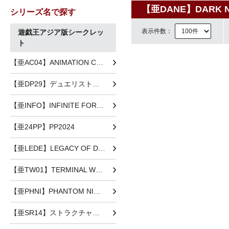
【亜DANE】DARK 
シリーズ名で探す
表示件数：
遊戯王アジア版シークレッ
ト
【亜AC04】ANIMATION CHRONICLE 2024
【亜DP29】デュエリストパック-輝光のデュエリスト編-
【亜INFO】INFINITE FORBIDDEN
【亜24PP】PP2024
【亜LEDE】LEGACY OF DESTRUCTION
【亜TW01】TERMINAL WORLD
【亜PHNI】PHANTOM NIGHTMARE
【亜SR14】ストラクチャーデッキR -炎王の急襲-