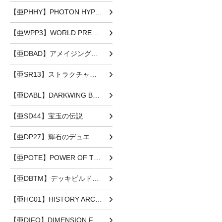
【亜PHHY】PHOTON HYPERNOVA
【亜WPP3】WORLD PREMIERE PACK 2022
【亜DBAD】アメイジング・ディフェンダーズ
【亜SR13】ストラクチャーデッキR -デビルズ・ゲート-
【亜DABL】DARKWING BLAST
【亜SD44】宝玉の伝説
【亜DP27】輝石のデュエリスト編
【亜POTE】POWER OF THE ELEMENTS
【亜DBTM】デッキビルドパック タクティカル・マスターズ
【亜HC01】HISTORY ARCHIVE COLLECTION
【亜DIFO】DIMENSION FORCE