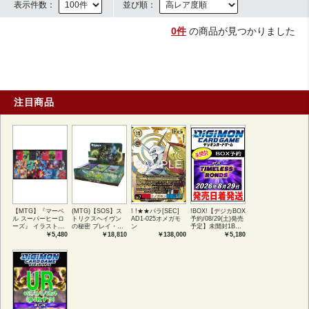
表示件数：
並び順：
0件
の商品が見つかりました
注目商品
【MTG】『マーベ
(MTG)【SOS】ス
! !★★パラ[SEC]
!BOX!【デジカBOX
ル スーパーヒーロ
トリクスヘイヴン
AD1-025オメガモ
予約/08/29(土)発売
ーズ』 イラストコ
の秘密 プレイ・ブ
ン
予定】未開封1BOX
レクション 54種コ
ースター1BOX日本
【BT-26】
￥5,480
￥18,810
￥138,000
￥5,180
ンプリートセット
語版 (JPN)
TIMELESS
アートカード(JPN)
BONDS