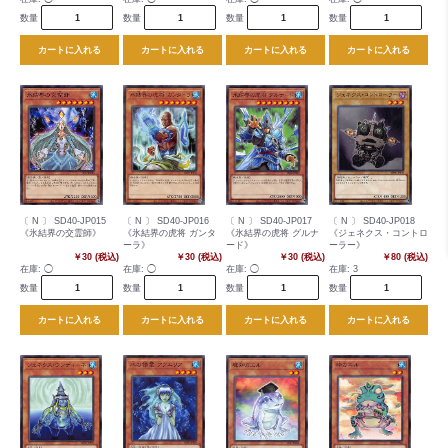
数量
数量
数量
数量
カートに入れる
カートに入れる
カートに入れる
カートに入れる
〔 N 〕 SD40-JP015
〔 N 〕 SD40-JP016
〔 N 〕 SD40-JP017
〔 N 〕 SD40-JP018
《氷結界の交霊師》
《氷結界の虎将 ガンタ
《氷結界の虎将 グルナ
《ジェネクス・コントロ
ーラ》
ード》
ーラー》
￥30 (税込)
￥30 (税込)
￥30 (税込)
￥80 (税込)
在庫:
◯
在庫:
◯
在庫:
◯
在庫:
3
数量
数量
数量
数量
カートに入れる
カートに入れる
カートに入れる
カートに入れる