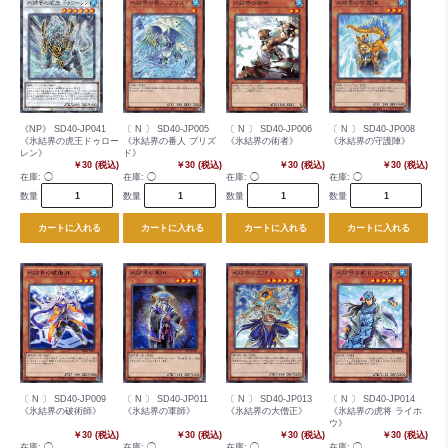
《NP》 SD40-JP041
〔 N 〕 SD40-JP005
〔 N 〕 SD40-JP006
〔 N 〕 SD40-JP008
《氷結界の虎王ドゥロー
《氷結界の番人 ブリズ
《氷結界の術者》
《氷結界の守護陣》
レン》
ド》
￥30 (税込)
￥30 (税込)
￥30 (税込)
￥30 (税込)
在庫:
◯
在庫:
◯
在庫:
◯
在庫:
◯
数量
数量
数量
数量
カートに入れる
カートに入れる
カートに入れる
カートに入れる
〔 N 〕 SD40-JP009
〔 N 〕 SD40-JP011
〔 N 〕 SD40-JP013
〔 N 〕 SD40-JP014
《氷結界の破術師》
《氷結界の軍師》
《氷結界の大僧正》
《氷結界の虎将 ライホ
ウ》
￥30 (税込)
￥30 (税込)
￥30 (税込)
￥30 (税込)
在庫:
◯
在庫:
◯
在庫:
◯
在庫:
◯