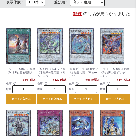
表示件数：
並び順：
39件
の商品が見つかりました
〈SR-P〉 SD40-JP026
〈SR-P〉 SD40-JPP01
〈SR-P〉 SD40-JPP02
〈SR-P〉 SD40-JPP03
《氷結界に至る晴嵐》
《氷結界の還零龍 トリ
《氷結界の龍 ブリュー
《氷結界の龍 グングニ
シューラ》
ナク》
ール》
￥80 (税込)
￥120 (税込)
￥50 (税込)
￥50 (税込)
在庫:
◯
在庫:
◯
在庫:
◯
在庫:
◯
数量
数量
数量
数量
カートに入れる
カートに入れる
カートに入れる
カートに入れる