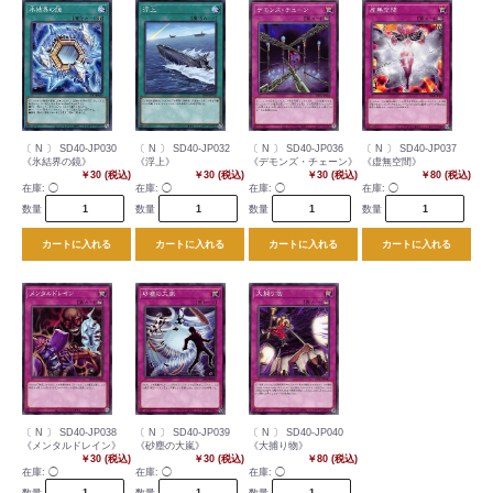
〔 N 〕 SD40-JP030
〔 N 〕 SD40-JP032
〔 N 〕 SD40-JP036
〔 N 〕 SD40-JP037
《氷結界の鏡》
《浮上》
《デモンズ・チェーン》
《虚無空間》
￥30 (税込)
￥30 (税込)
￥30 (税込)
￥80 (税込)
在庫:
◯
在庫:
◯
在庫:
◯
在庫:
◯
数量
数量
数量
数量
カートに入れる
カートに入れる
カートに入れる
カートに入れる
〔 N 〕 SD40-JP038
〔 N 〕 SD40-JP039
〔 N 〕 SD40-JP040
《メンタルドレイン》
《砂塵の大嵐》
《大捕り物》
￥30 (税込)
￥30 (税込)
￥80 (税込)
在庫:
◯
在庫:
◯
在庫:
◯
数量
数量
数量