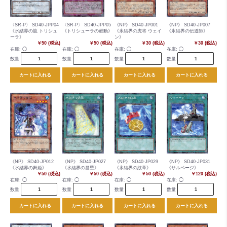
〈SR-P〉 SD40-JPP04
〈SR-P〉 SD40-JPP05
《NP》 SD40-JP001
《NP》 SD40-JP007
《氷結界の龍 トリシュ
《トリシューラの鼓動》
《氷結界の虎将 ウェイ
《氷結界の伝道師》
ーラ》
ン》
￥50 (税込)
￥50 (税込)
￥30 (税込)
￥30 (税込)
在庫:
◯
在庫:
◯
在庫:
◯
在庫:
◯
数量
数量
数量
数量
カートに入れる
カートに入れる
カートに入れる
カートに入れる
《NP》 SD40-JP012
《NP》 SD40-JP027
《NP》 SD40-JP029
《NP》 SD40-JP031
《氷結界の舞姫》
《氷結界の昌壁》
《氷結界の紋章》
《サルベージ》
￥50 (税込)
￥50 (税込)
￥50 (税込)
￥120 (税込)
在庫:
◯
在庫:
◯
在庫:
◯
在庫:
◯
数量
数量
数量
数量
カートに入れる
カートに入れる
カートに入れる
カートに入れる