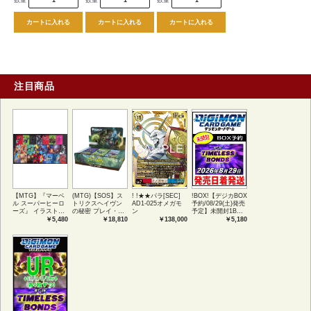
カートに入れる
カートに入れる
カートに入れる
注目商品
【MTG】『マーベ
(MTG)【SOS】ス
! !★★パラ[SEC]
!BOX!【デジカBOX
ル スーパーヒーロ
トリクスヘイヴン
AD1-025オメガモ
予約/08/29(土)発売
ーズ』 イラストコ
の秘密 プレイ・ブ
ン
予定】未開封1BOX
レクション 54種コ
ースター1BOX日本
【BT-26】
￥5,480
￥18,810
￥138,000
￥5,180
ンプリートセット
語版 (JPN)
TIMELESS
アートカード(JPN)
BONDS