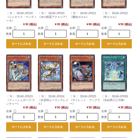
〔 N 〕 SD40-JP019
〔 N 〕 SD40-JP020
〔 N 〕 SD40-JP021
〔 N 〕 SD40-JP022
《ジェネクス・ウンディ
《水の精霊アクエリア》
《魔知ガエル》
《粋カエル》
ーネ》
￥30 (税込)
￥30 (税込)
￥80 (税込)
￥50 (税込)
在庫:
◯
在庫:
◯
在庫:
◯
在庫:
◯
数量
数量
数量
数量
カートに入れる
カートに入れる
カートに入れる
カートに入れる
〔 N 〕 SD40-JP023
〔 N 〕 SD40-JP024
〔 N 〕 SD40-JP025
〔 N 〕 SD40-JP028
《フィッシュボーグ-ラ
《氷霊神ムーラングレイ
《サイレント・アングラ
《氷結界の三方陣》
ンチャー》
ス》
ー》
￥30 (税込)
￥50 (税込)
￥50 (税込)
￥30 (税込)
在庫:
◯
在庫:
◯
在庫:
◯
在庫:
◯
数量
数量
数量
数量
カートに入れる
カートに入れる
カートに入れる
カートに入れる