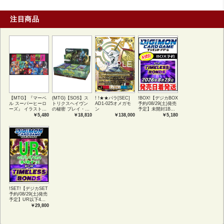
注目商品
【MTG】『マーベ
(MTG)【SOS】ス
! !★★パラ[SEC]
!BOX!【デジカBOX
ル スーパーヒーロ
トリクスヘイヴン
AD1-025オメガモ
予約/08/29(土)発売
ーズ』 イラストコ
の秘密 プレイ・ブ
ン
予定】未開封1BOX
レクション 54種コ
ースター1BOX日本
【BT-26】
￥5,480
￥18,810
￥138,000
￥5,180
ンプリートセット
語版 (JPN)
TIMELESS
アートカード(JPN)
BONDS
!SET!【デジカSET
予約/08/29(土)発売
予定】UR以下4コ
ンセット 【BT-
￥29,800
26】TIMELESS
BONDS