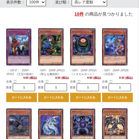
表示件数：
並び順：
10件
の商品が見つかりました
〈 UR-P 〉 20AP-
《NP》 20AP-JP013
《NP》 20AP-JP014
《NP》 20AP-JP026
JP021 《王宮の勅命》
《聖なる魔術師》
《メタモルポット》
《月読命》
￥80 (税込)
￥50 (税込)
￥80 (税込)
￥30 (税込)
在庫:
◯
在庫:
◯
在庫:
◯
在庫:
◯
数量
数量
数量
数量
カートに入れる
カートに入れる
カートに入れる
カートに入れる