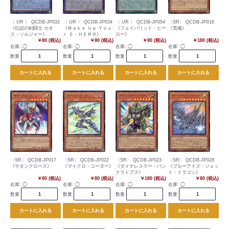
〈 UR 〉 QCDB-JP032
〈 UR 〉 QCDB-JP034
〈 UR 〉 QCDB-JP054
〈SR〉 QCDB-JP016
《伝説の剣闘士 カオ
《Ｗａｋｅ Ｕｐ Ｙｏｕ
《フェイバリット・ヒー
《荒魂》
ス・ソルジャー》
ｒ Ｅ・ＨＥＲＯ》
ロー》
￥80 (税込)
￥80 (税込)
￥80 (税込)
￥180 (税込)
在庫:
◯
在庫:
◯
在庫:
◯
在庫:
◯
数量
数量
数量
数量
カートに入れる
カートに入れる
カートに入れる
カートに入れる
〈SR〉 QCDB-JP017
〈SR〉 QCDB-JP022
〈SR〉 QCDB-JP023
〈SR〉 QCDB-JP028
《サタンクロース》
《マイクロ・コーダー》
《ダイナレスラー・パン
《ブルーアイズ・ジェッ
クラトプス》
ト・ドラゴン》
￥80 (税込)
￥80 (税込)
￥180 (税込)
￥80 (税込)
在庫:
◯
在庫:
◯
在庫:
◯
在庫:
◯
数量
数量
数量
数量
カートに入れる
カートに入れる
カートに入れる
カートに入れる