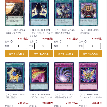
〔 N 〕 SD31-JP022
〔 N 〕 SD31-JP024
〔 N 〕 SD31-JP025
〔 N 〕 SD31-JP026
《ヨコシマウマ》
《アメイジング・ペンデ
《揺れる眼差し》
《金満の壺》
ュラム》
￥30 (税込)
￥30 (税込)
￥50 (税込)
￥30 (税込)
在庫:
◯
在庫:
◯
在庫:
◯
在庫:
◯
数量
数量
数量
数量
カートに入れる
カートに入れる
カートに入れる
カートに入れる
〔 N 〕 SD31-JP027
〔 N 〕 SD31-JP028
〔 N 〕 SD31-JP033
〔 N 〕 SD31-JP034
《魔力隔壁》
《ダブル・サイクロン》
《時空の落とし穴》
《ペンデュラム・リボー
ン》
￥30 (税込)
￥30 (税込)
￥180 (税込)
￥30 (税込)
在庫:
◯
在庫:
◯
在庫:
1
在庫:
◯