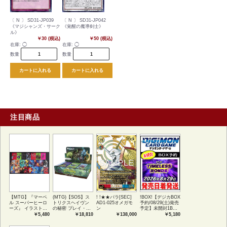
〔 N 〕 SD31-JP039
〔 N 〕 SD31-JP042
《マジシャンズ・サーク
《覚醒の魔導剣士》
ル》
￥30 (税込)
￥50 (税込)
在庫:
◯
在庫:
◯
数量
数量
カートに入れる
カートに入れる
注目商品
【MTG】『マーベ
(MTG)【SOS】ス
! !★★パラ[SEC]
!BOX!【デジカBOX
ル スーパーヒーロ
トリクスヘイヴン
AD1-025オメガモ
予約/08/29(土)発売
ーズ』 イラストコ
の秘密 プレイ・ブ
ン
予定】未開封1BOX
レクション 54種コ
ースター1BOX日本
【BT-26】
￥5,480
￥18,810
￥138,000
￥5,180
ンプリートセット
語版 (JPN)
TIMELESS
アートカード(JPN)
BONDS