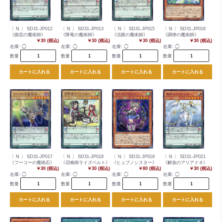
〔 N 〕 SD31-JP012
〔 N 〕 SD31-JP013
〔 N 〕 SD31-JP015
〔 N 〕 SD31-JP016
《曲芸の魔術師》
《降竜の魔術師》
《法眼の魔術師》
《調律の魔術師》
￥30 (税込)
￥30 (税込)
￥30 (税込)
￥30 (税込)
在庫:
◯
在庫:
◯
在庫:
◯
在庫:
◯
数量
数量
数量
数量
カートに入れる
カートに入れる
カートに入れる
カートに入れる
〔 N 〕 SD31-JP017
〔 N 〕 SD31-JP018
〔 N 〕 SD31-JP019
〔 N 〕 SD31-JP021
《フーコーの魔砲石》
《召喚師ライズベルト》
《ヒュプノシスター》
《解放のアリアドネ》
￥30 (税込)
￥30 (税込)
￥80 (税込)
￥30 (税込)
在庫:
◯
在庫:
◯
在庫:
◯
在庫:
◯
数量
数量
数量
数量
カートに入れる
カートに入れる
カートに入れる
カートに入れる