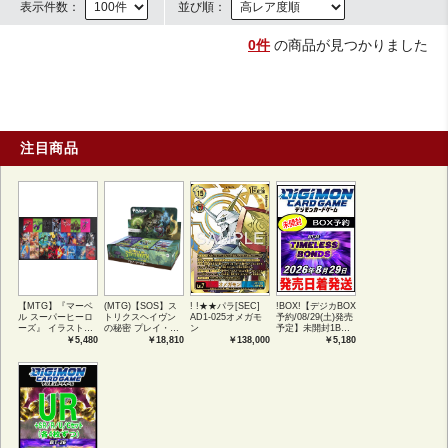
表示件数：
並び順：
0件
の商品が見つかりました
注目商品
【MTG】『マーベ
(MTG)【SOS】ス
! !★★パラ[SEC]
!BOX!【デジカBOX
ル スーパーヒーロ
トリクスヘイヴン
AD1-025オメガモ
予約/08/29(土)発売
ーズ』 イラストコ
の秘密 プレイ・ブ
ン
予定】未開封1BOX
レクション 54種コ
ースター1BOX日本
【BT-26】
￥5,480
￥18,810
￥138,000
￥5,180
ンプリートセット
語版 (JPN)
TIMELESS
アートカード(JPN)
BONDS