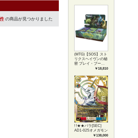
プリートセット ア
ートカード(JPN)
0件
の商品が見つかりました
(MTG)【SOS】スト
リクスヘイヴンの秘
密 プレイ・ブース
ター1BOX日本語版
￥18,810
(JPN)
! !★★パラ[SEC]
AD1-025オメガモン
￥138,000