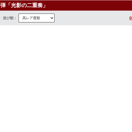
9弾「光影の二重奏」
並び順：