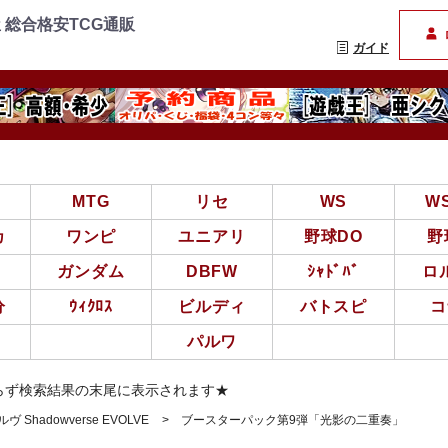
=================
まんぞく屋 格安TCG通
 総合格安TCG通販
ガイド
亜
MTG
リセ
WS
W
カ
ワンピ
ユニアリ
野球DO
野
ガンダム
DBFW
ｼｬﾄﾞﾊﾞ
ロ
分
ｳｨｸﾛｽ
ビルディ
バトスピ
コ
パルワ
らず検索結果の末尾に表示されます★
Shadowverse EVOLVE
ブースターパック第9弾「光影の二重奏」