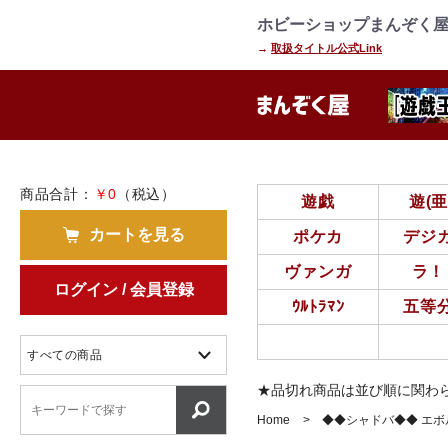
=================================
================
ホビーショップまんぞく屋
→
取扱タイトル公式Link
商品合計：
￥0
（税込）
遊戯
遊(
カートを見る
ポケカ
デジ
ヴァンガ
ラ！
ログイン / 会員登録
ｳﾙﾄﾗﾏﾝ
五等
★品切れ商品は並び順に関わ
Home
◆◆シャドバ◆◆ エボルヴ 