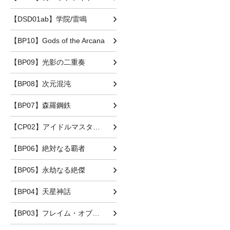
【DSD01ab】学院/雷鳴
【BP10】Gods of the Arcana
【BP09】光影の二重奏
【BP08】次元混沌
【BP07】森羅鋼鉄
【CP02】アイドルマスター シンデレラガールズ
【BP06】絶対なる覇者
【BP05】永劫なる絶傑
【BP04】天星神話
【BP03】フレイム・オブ・レーヴァテイント