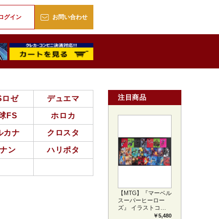
販
ログイン
お問い合わせ
注目商品
Sロゼ
デュエマ
球FS
ホロカ
ルカナ
クロスタ
ナン
ハリポタ
【MTG】『マーベル
スーパーヒーロー
ズ』 イラストコレ
クション 54種コン
￥5,480