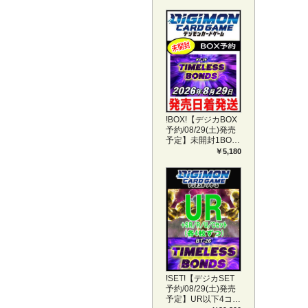
!BOX!【デジカBOX
予約/08/29(土)発売
予定】未開封1BOX
【BT-26】
￥5,180
TIMELESS BONDS
!SET!【デジカSET
予約/08/29(土)発売
予定】UR以下4コン