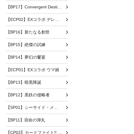
【BP17】Convergent Destinies
【ECP02】EXコラボ デレマス
【BP16】新たなる創世
【BP15】絶傑の試練
【BP14】夢幻の饗宴
【ECP01】EXコラボ ウマ娘
【BP13】暗黒降誕
【BP12】黒鉄の侵略者
【SP01】シーサイド・メモリーズ
【BP11】宿命の弾丸
【CP03】カードファイト!! ヴァンガード