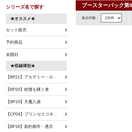
ブースターパック第
シリーズ名で探す
表示件数：
★オススメ★
セット販売
予約商品
未開封
★収録弾別★
【BP21】アカデミー・ロワイヤル
【BP20】絶傑を継ぐ者
【BP19】天魔八虐
【CP04】プリンセスコネクト！Re:Dive
【BP18】新約都市・透京