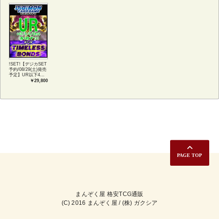
アートカード(JPN)
BONDS
!SET!【デジカSET
予約/08/29(土)発売
予定】UR以下4コ
ンセット 【BT-
￥29,800
26】TIMELESS
BONDS
まんぞく屋 格安TCG通販
(C) 2016 まんぞく屋 / (株) ガクシア