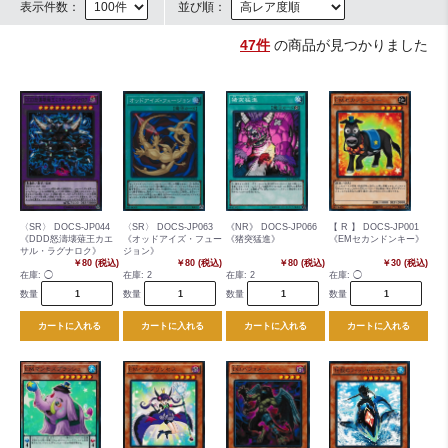
表示件数：
並び順：
47件
の商品が見つかりました
〈SR〉 DOCS-JP044
〈SR〉 DOCS-JP063
《NR》 DOCS-JP066
【 R 】 DOCS-JP001
《DDD怒濤壊薙王カエ
《オッドアイズ・フュー
《猪突猛進》
《EMセカンドンキー》
サル・ラグナロク》
ジョン》
￥80 (税込)
￥80 (税込)
￥80 (税込)
￥30 (税込)
在庫:
◯
在庫:
2
在庫:
2
在庫:
◯
数量
数量
数量
数量
カートに入れる
カートに入れる
カートに入れる
カートに入れる