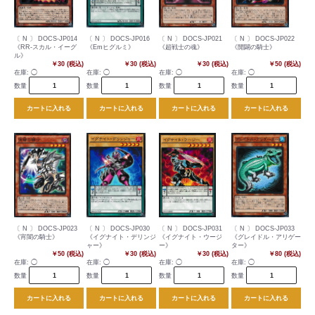
〔 N 〕 DOCS-JP014
〔 N 〕 DOCS-JP016
〔 N 〕 DOCS-JP021
〔 N 〕 DOCS-JP022
《RR-スカル・イーグ
《Emヒグルミ》
《超戦士の魂》
《開闢の騎士》
ル》
￥30 (税込)
￥30 (税込)
￥30 (税込)
￥50 (税込)
在庫:
◯
在庫:
◯
在庫:
◯
在庫:
◯
数量
数量
数量
数量
カートに入れる
カートに入れる
カートに入れる
カートに入れる
〔 N 〕 DOCS-JP023
〔 N 〕 DOCS-JP030
〔 N 〕 DOCS-JP031
〔 N 〕 DOCS-JP033
《宵闇の騎士》
《イグナイト・デリンジ
《イグナイト・ウージ
《グレイドル・アリゲー
ャー》
ー》
ター》
￥50 (税込)
￥30 (税込)
￥30 (税込)
￥80 (税込)
在庫:
◯
在庫:
◯
在庫:
◯
在庫:
◯
数量
数量
数量
数量
カートに入れる
カートに入れる
カートに入れる
カートに入れる