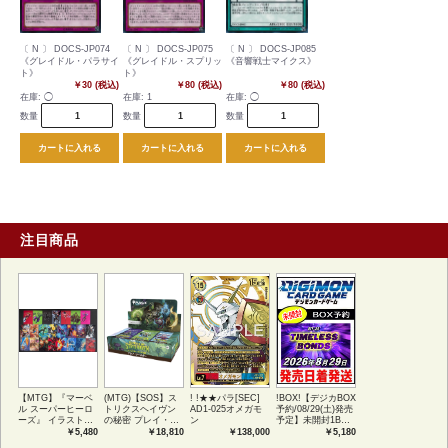
〔 N 〕 DOCS-JP074
〔 N 〕 DOCS-JP075
〔 N 〕 DOCS-JP085
《グレイドル・パラサイ
《グレイドル・スプリッ
《音響戦士マイクス》
ト》
ト》
￥30 (税込)
￥80 (税込)
￥80 (税込)
在庫:
◯
在庫:
1
在庫:
◯
数量
数量
数量
カートに入れる
カートに入れる
カートに入れる
注目商品
【MTG】『マーベ
(MTG)【SOS】ス
! !★★パラ[SEC]
!BOX!【デジカBOX
ル スーパーヒーロ
トリクスヘイヴン
AD1-025オメガモ
予約/08/29(土)発売
ーズ』 イラストコ
の秘密 プレイ・ブ
ン
予定】未開封1BOX
レクション 54種コ
ースター1BOX日本
【BT-26】
￥5,480
￥18,810
￥138,000
￥5,180
ンプリートセット
語版 (JPN)
TIMELESS