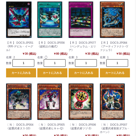
【 R 】 DOCS-JP051
【 R 】 DOCS-JP056
【 R 】 DOCS-JP077
【 R 】 DOCS-JP084
《RR-デビル・イーグ
《超戦士の儀式》
《ペンデュラム・エリ
《アーティファクト-ヴ
ル》
ア》
ァジュラ》
￥30 (税込)
￥80 (税込)
￥30 (税込)
￥50 (税込)
在庫:
2
在庫:
◯
在庫:
3
在庫:
1
数量
数量
数量
数量
カートに入れる
カートに入れる
カートに入れる
カートに入れる
〔 N 〕 DOCS-JP004
〔 N 〕 DOCS-JP005
〔 N 〕 DOCS-JP006
〔 N 〕 DOCS-JP007
《超重武者ヌス-10》
《超重武者ヒキャ-Q》
《超重武者ツヅ-3》
《超重武者装留ダブル・
ホーン》
￥50 (税込)
￥30 (税込)
￥30 (税込)
￥80 (税込)