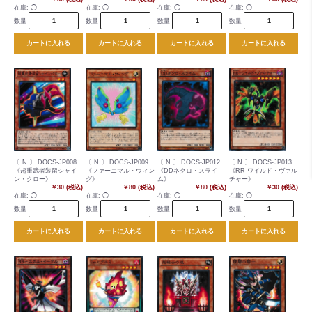
在庫:
◯
在庫:
◯
在庫:
◯
在庫:
◯
数量
数量
数量
数量
カートに入れる
カートに入れる
カートに入れる
カートに入れる
〔 N 〕 DOCS-JP008
〔 N 〕 DOCS-JP009
〔 N 〕 DOCS-JP012
〔 N 〕 DOCS-JP013
《超重武者装留シャイ
《ファーニマル・ウィン
《DDネクロ・スライ
《RR-ワイルド・ヴァル
ン・クロー》
グ》
ム》
チャー》
￥30 (税込)
￥80 (税込)
￥80 (税込)
￥30 (税込)
在庫:
◯
在庫:
◯
在庫:
◯
在庫:
◯
数量
数量
数量
数量
カートに入れる
カートに入れる
カートに入れる
カートに入れる