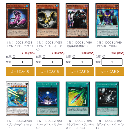
〔 N 〕 DOCS-JP034
〔 N 〕 DOCS-JP035
〔 N 〕 DOCS-JP036
〔 N 〕 DOCS-JP039
《グレイドル・コブラ》
《グレイドル・イーグ
《熟練の赤魔術士》
《ブンボーグ006》
ル》
￥80 (税込)
￥80 (税込)
￥30 (税込)
￥50 (税込)
在庫:
◯
在庫:
◯
在庫:
◯
在庫:
◯
数量
数量
数量
数量
カートに入れる
カートに入れる
カートに入れる
カートに入れる
〔 N 〕 DOCS-JP049
〔 N 〕 DOCS-JP053
〔 N 〕 DOCS-JP055
〔 N 〕 DOCS-JP062
《ブンボーグ・ジェッ
《シャッフル・リボー
《ラプターズ・アルティ
《グレイドル・インパク
ト》
ン》
メット・メイス》
ト》