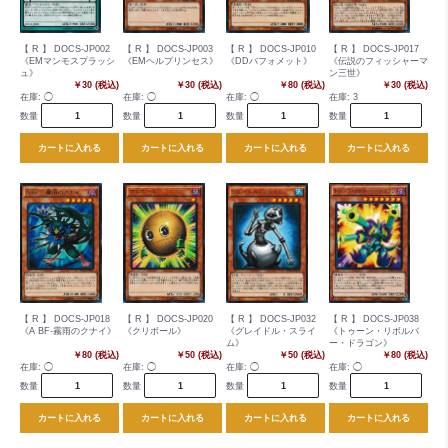
【 R 】 DOCS-JP002
【 R 】 DOCS-JP003
【 R 】 DOCS-JP010
【 R 】 DOCS-JP017
《EMマンモスプラッシ
《EMヘルプリンセス》
《DDバフォメット》
《伝説のフィッシャーマ
ュ》
ン三世》
￥30 (税込)
￥30 (税込)
￥80 (税込)
￥30 (税込)
在庫:
◯
在庫:
◯
在庫:
◯
在庫:
3
数量
数量
数量
数量
カートに入れる
カートに入れる
カートに入れる
カートに入れる
【 R 】 DOCS-JP018
【 R 】 DOCS-JP020
【 R 】 DOCS-JP032
【 R 】 DOCS-JP038
《A BF-霧雨のクナイ》
《クリボール》
《グレイドル・スライ
《トゥーン・リボルバ
ム》
ー・ドラゴン》
￥80 (税込)
￥50 (税込)
￥50 (税込)
￥80 (税込)
在庫:
◯
在庫:
◯
在庫:
◯
在庫:
◯
数量
数量
数量
数量
カートに入れる
カートに入れる
カートに入れる
カートに入れる