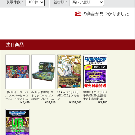
表示件数：
並び順：
0件
の商品が見つかりました
注目商品
【MTG】『マーベ
(MTG)【SOS】ス
! !★★パラ[SEC]
!BOX!【デジカBOX
ル スーパーヒーロ
トリクスヘイヴン
AD1-025オメガモ
予約/08/29(土)発売
ーズ』 イラストコ
の秘密 プレイ・ブ
ン
予定】未開封1BOX
レクション 54種コ
ースター1BOX日本
【BT-26】
￥5,480
￥18,810
￥138,000
￥5,180
ンプリートセット
語版 (JPN)
TIMELESS
アートカード(JPN)
BONDS