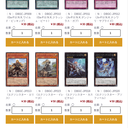
〔 N 〕 DBGC-JP009
〔 N 〕 DBGC-JP010
〔 N 〕 DBGC-JP011
〔 N 〕 DBGC-JP012
《Ga-P.U.N.K.ワイル
《Ga-P.U.N.K.クラッシ
《Jo-P.U.N.K.デンジャ
《Jo-P.U.N.K.ナシワ
ド・ピッキング》
ュ・ビート》
ラス・ガブ》
リ・サプライズ》
￥30 (税込)
￥30 (税込)
￥30 (税込)
￥80 (税込)
在庫:
◯
在庫:
◯
在庫:
◯
在庫:
◯
数量
数量
数量
数量
カートに入れる
カートに入れる
カートに入れる
カートに入れる
〔 N 〕 DBGC-JP013
〔 N 〕 DBGC-JP015
〔 N 〕 DBGC-JP018
〔 N 〕 DBGC-JP020
《エクソシスター・エリ
《エクソシスター・イレ
《エクソシスター・カス
《エクソシスター・アソ
ス》
ーヌ》
ピテル》
フィール》
￥30 (税込)
￥50 (税込)
￥50 (税込)
￥50 (税込)
在庫:
◯
在庫:
◯
在庫:
◯
在庫:
3
数量
数量
数量
数量
カートに入れる
カートに入れる
カートに入れる
カートに入れる