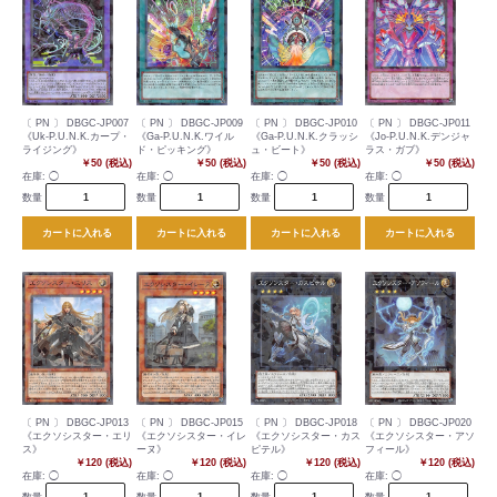
〔 PN 〕 DBGC-JP007
〔 PN 〕 DBGC-JP009
〔 PN 〕 DBGC-JP010
〔 PN 〕 DBGC-JP011
《Uk-P.U.N.K.カープ・
《Ga-P.U.N.K.ワイル
《Ga-P.U.N.K.クラッシ
《Jo-P.U.N.K.デンジャ
ライジング》
ド・ピッキング》
ュ・ビート》
ラス・ガブ》
￥50 (税込)
￥50 (税込)
￥50 (税込)
￥50 (税込)
在庫:
◯
在庫:
◯
在庫:
◯
在庫:
◯
数量
数量
数量
数量
カートに入れる
カートに入れる
カートに入れる
カートに入れる
〔 PN 〕 DBGC-JP013
〔 PN 〕 DBGC-JP015
〔 PN 〕 DBGC-JP018
〔 PN 〕 DBGC-JP020
《エクソシスター・エリ
《エクソシスター・イレ
《エクソシスター・カス
《エクソシスター・アソ
ス》
ーヌ》
ピテル》
フィール》
￥120 (税込)
￥120 (税込)
￥120 (税込)
￥120 (税込)
在庫:
◯
在庫:
◯
在庫:
◯
在庫:
◯
数量
数量
数量
数量