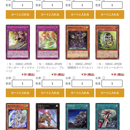
数量
数量
数量
数量
カートに入れる
カートに入れる
カートに入れる
カートに入れる
〔 N 〕 DBGC-JP035
〔 N 〕 DBGC-JP036
〔 N 〕 DBGC-JP037
〔 N 〕 DBGC-JP038
《サンダー・ディスチャ
《リザレクション・ブレ
《調星師ライズベルト》
《サイコウィールダー》
ージ》
ス》
￥30 (税込)
￥30 (税込)
￥30 (税込)
￥30 (税込)
在庫:
◯
在庫:
◯
在庫:
◯
在庫:
◯
数量
数量
数量
数量
カートに入れる
カートに入れる
カートに入れる
カートに入れる