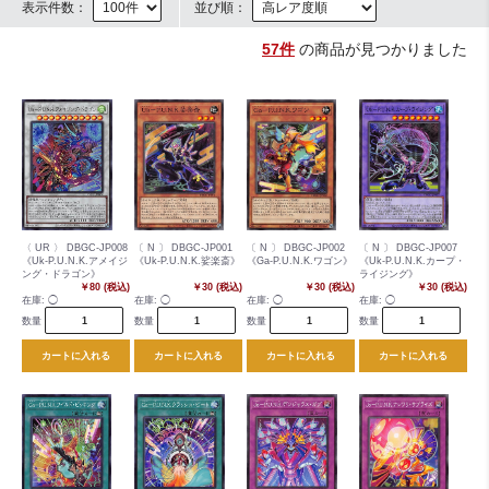
表示件数：
並び順：
57件
の商品が見つかりました
〈 UR 〉 DBGC-JP008
〔 N 〕 DBGC-JP001
〔 N 〕 DBGC-JP002
〔 N 〕 DBGC-JP007
《Uk-P.U.N.K.アメイジ
《Uk-P.U.N.K.娑楽斎》
《Ga-P.U.N.K.ワゴン》
《Uk-P.U.N.K.カープ・
ング・ドラゴン》
ライジング》
￥80 (税込)
￥30 (税込)
￥30 (税込)
￥30 (税込)
在庫:
◯
在庫:
◯
在庫:
◯
在庫:
◯
数量
数量
数量
数量
カートに入れる
カートに入れる
カートに入れる
カートに入れる