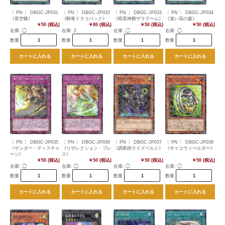
〔 PN 〕 DBGC-JP031
〔 PN 〕 DBGC-JP032
〔 PN 〕 DBGC-JP033
〔 PN 〕 DBGC-JP034
《星空蝶》
《騎竜ドラコバック》
《暗黒神殿ザララーム》
《迷い花の森》
￥50 (税込)
￥80 (税込)
￥50 (税込)
￥50 (税込)
在庫:
◯
在庫:
2
在庫:
◯
在庫:
◯
数量
数量
数量
数量
カートに入れる
カートに入れる
カートに入れる
カートに入れる
〔 PN 〕 DBGC-JP035
〔 PN 〕 DBGC-JP036
〔 PN 〕 DBGC-JP037
〔 PN 〕 DBGC-JP038
《サンダー・ディスチャ
《リザレクション・ブレ
《調星師ライズベルト》
《サイコウィールダー》
ージ》
ス》
￥50 (税込)
￥50 (税込)
￥50 (税込)
￥50 (税込)
在庫:
◯
在庫:
◯
在庫:
◯
在庫:
◯
数量
数量
数量
数量
カートに入れる
カートに入れる
カートに入れる
カートに入れる