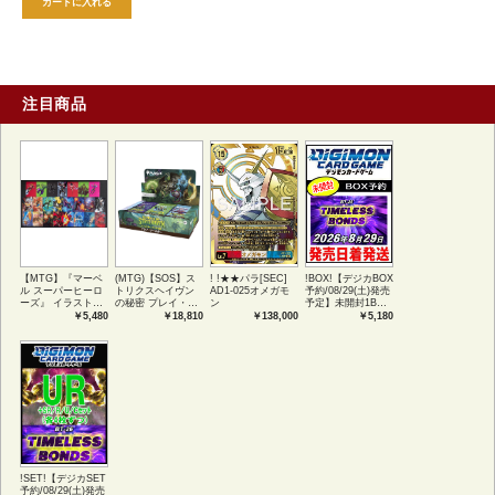
カートに入れる
注目商品
【MTG】『マーベ
(MTG)【SOS】ス
! !★★パラ[SEC]
!BOX!【デジカBOX
ル スーパーヒーロ
トリクスヘイヴン
AD1-025オメガモ
予約/08/29(土)発売
ーズ』 イラストコ
の秘密 プレイ・ブ
ン
予定】未開封1BOX
レクション 54種コ
ースター1BOX日本
【BT-26】
￥5,480
￥18,810
￥138,000
￥5,180
ンプリートセット
語版 (JPN)
TIMELESS
アートカード(JPN)
BONDS
!SET!【デジカSET
予約/08/29(土)発売