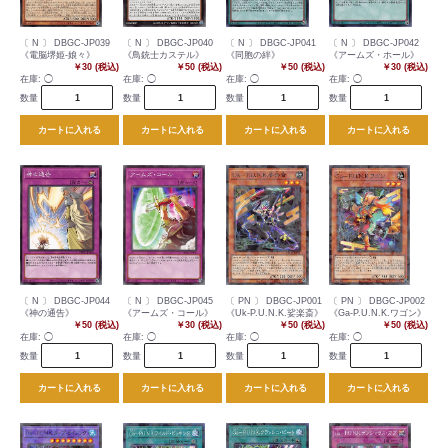
〔 N 〕 DBGC-JP039
〔 N 〕 DBGC-JP040
〔 N 〕 DBGC-JP041
〔 N 〕 DBGC-JP042
《電脳堺姫-娘々》
《鳥銃士カステル》
《同胞の絆》
《アームズ・ホール》
￥30 (税込)
￥50 (税込)
￥50 (税込)
￥30 (税込)
在庫:
◯
在庫:
◯
在庫:
◯
在庫:
◯
数量
数量
数量
数量
カートに入れる
カートに入れる
カートに入れる
カートに入れる
〔 N 〕 DBGC-JP044
〔 N 〕 DBGC-JP045
〔 PN 〕 DBGC-JP001
〔 PN 〕 DBGC-JP002
《神の通告》
《アームズ・コール》
《Uk-P.U.N.K.娑楽斎》
《Ga-P.U.N.K.ワゴン》
￥50 (税込)
￥30 (税込)
￥50 (税込)
￥50 (税込)
在庫:
◯
在庫:
◯
在庫:
◯
在庫:
◯
数量
数量
数量
数量
カートに入れる
カートに入れる
カートに入れる
カートに入れる