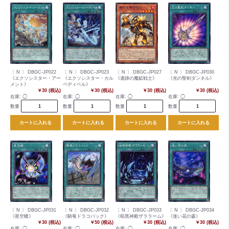
〔 N 〕 DBGC-JP022
〔 N 〕 DBGC-JP023
〔 N 〕 DBGC-JP027
〔 N 〕 DBGC-JP030
《エクソシスター・アー
《エクソシスター・カル
《遺跡の魔鉱戦士》
《光の聖剣ダンネル》
メント》
ペディベル》
￥30 (税込)
￥30 (税込)
￥30 (税込)
￥30 (税込)
在庫:
◯
在庫:
◯
在庫:
◯
在庫:
◯
数量
数量
数量
数量
カートに入れる
カートに入れる
カートに入れる
カートに入れる
〔 N 〕 DBGC-JP031
〔 N 〕 DBGC-JP032
〔 N 〕 DBGC-JP033
〔 N 〕 DBGC-JP034
《星空蝶》
《騎竜ドラコバック》
《暗黒神殿ザララーム》
《迷い花の森》
￥30 (税込)
￥50 (税込)
￥30 (税込)
￥30 (税込)
在庫:
◯
在庫:
◯
在庫:
◯
在庫:
◯