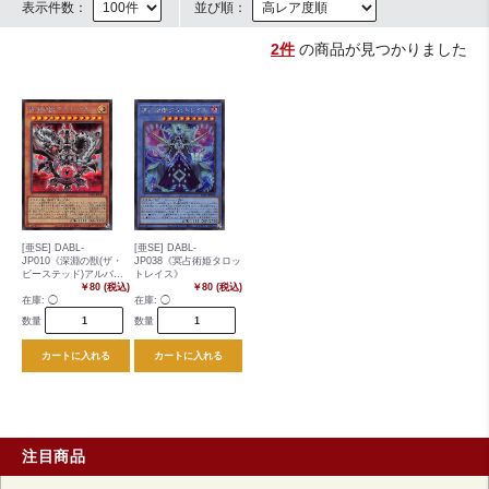
表示件数：
並び順：
2件
の商品が見つかりました
[亜SE] DABL-
[亜SE] DABL-
JP010《深淵の獣(ザ・
JP038《冥占術姫タロッ
ビーステッド)アルバ・
トレイス》
ロス》
￥80 (税込)
￥80 (税込)
在庫:
◯
在庫:
◯
数量
数量
カートに入れる
カートに入れる
注目商品