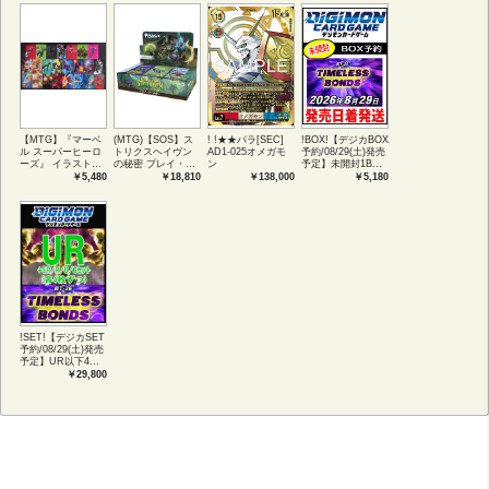
【MTG】『マーベ
(MTG)【SOS】ス
! !★★パラ[SEC]
!BOX!【デジカBOX
ル スーパーヒーロ
トリクスヘイヴン
AD1-025オメガモ
予約/08/29(土)発売
ーズ』 イラストコ
の秘密 プレイ・ブ
ン
予定】未開封1BOX
レクション 54種コ
ースター1BOX日本
【BT-26】
￥5,480
￥18,810
￥138,000
￥5,180
ンプリートセット
語版 (JPN)
TIMELESS
アートカード(JPN)
BONDS
!SET!【デジカSET
予約/08/29(土)発売
予定】UR以下4コ
ンセット 【BT-
￥29,800
26】TIMELESS
BONDS