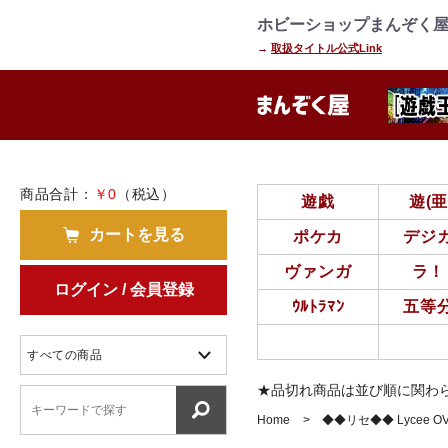
=================================
================
ホビーショップまんぞく屋
→
取扱タイトル公式Link
商品合計：
￥0
（税込）
遊戯
遊(
カートを見る
ポケカ
デジ
ヴァンガ
ラ！
ログイン / 会員登録
ｳﾙﾄﾗﾏﾝ
五等
★品切れ商品は並び順に関わ
Home
◆◆リセ◆◆ Lycee O