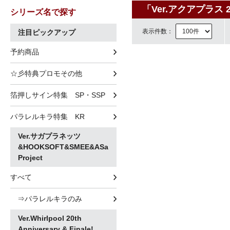
「Ver.アクアプラス 2
シリーズ名で探す
表示件数：
注目ピックアップ
予約商品
☆彡特典プロモその他
箔押しサイン特集 SP・SSP
パラレルキラ特集 KR
Ver.サガプラネッツ
&HOOKSOFT&SMEE&ASa
Project
すべて
⇒パラレルキラのみ
Ver.Whirlpool 20th
Anniversary & Finale!