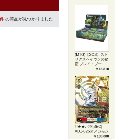
プリートセット ア
ートカード(JPN)
0件
の商品が見つかりました
(MTG)【SOS】スト
リクスヘイヴンの秘
密 プレイ・ブース
ター1BOX日本語版
￥18,810
(JPN)
! !★★パラ[SEC]
AD1-025オメガモン
￥138,000