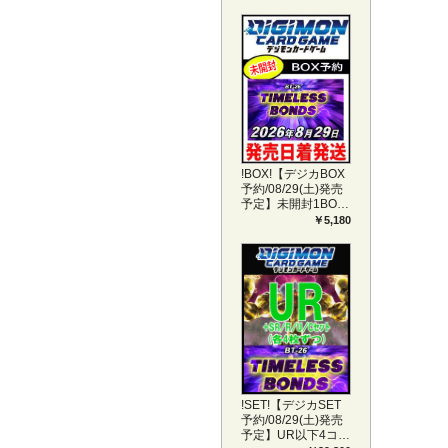
!BOX!【デジカBOX
予約/08/29(土)発売
予定】未開封1BOX
【BT-26】
￥5,180
TIMELESS BONDS
!SET!【デジカSET
予約/08/29(土)発売
予定】UR以下4コン