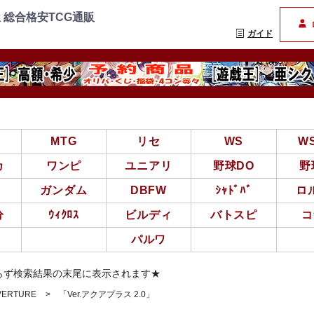
=================
まんぞく屋 格安TCG通
 総合格安TCG通販
ガイド
亜
MTG
リセ
WS
W
カ
ワンピ
ユニアリ
野球DO
野
ガンダム
DBFW
ｼｬﾄﾞﾊﾞ
ロ
分
ｳｨｸﾛｽ
ビルディ
バトスピ
コ
パルワ
らず検索結果の末尾に表示されます★
VERTURE
「Ver.アクアプラス 2.0」