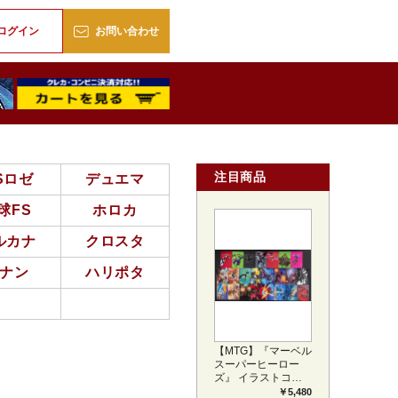
販
ログイン
お問い合わせ
注目商品
Sロゼ
デュエマ
球FS
ホロカ
ルカナ
クロスタ
ナン
ハリポタ
【MTG】『マーベル
スーパーヒーロー
ズ』 イラストコレ
クション 54種コン
￥5,480