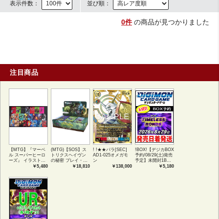
表示件数：
並び順：
0件
の商品が見つかりました
注目商品
【MTG】『マーベ
(MTG)【SOS】ス
! !★★パラ[SEC]
!BOX!【デジカBOX
ル スーパーヒーロ
トリクスヘイヴン
AD1-025オメガモ
予約/08/29(土)発売
ーズ』 イラストコ
の秘密 プレイ・ブ
ン
予定】未開封1BOX
レクション 54種コ
ースター1BOX日本
【BT-26】
￥5,480
￥18,810
￥138,000
￥5,180
ンプリートセット
語版 (JPN)
TIMELESS
アートカード(JPN)
BONDS