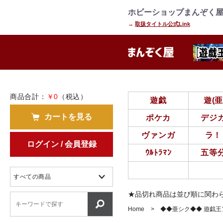
=================================
================
ホビーショップまんぞく屋
→
取扱タイトル公式Link
商品合計：
￥0
（税込）
遊戯
遊(
カートを見る
ポケカ
デジ
ヴァンガ
ラ！
ログイン / 会員登録
ｳﾙﾄﾗﾏﾝ
五等
★品切れ商品は並び順に関わ
Home
◆◆亜シク◆◆ 遊戯