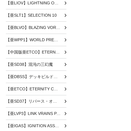
【亜LIOV】LIGHTNING OVERDRIVE
【亜SLT1】SELECTION 10
【亜BLVO】BLAZING VORTEX
【亜WPP1】WORLD PREMIERE PACK 2020
【中国版亜ETCO】ETERNITY CODE
【亜SD38】混沌の三幻魔
【亜DBSS】デッキビルドパック シークレット・スレイヤーズ
【亜ETCO】ETERNITY CODE
【亜SD37】リバース・オブ・シャドール
【亜LVP3】LINK VRAINS PACK3
【亜IGAS】IGNITION ASSAULT