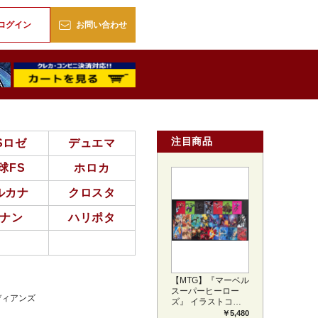
販
ログイン
お問い合わせ
注目商品
Sロゼ
デュエマ
球FS
ホロカ
ルカナ
クロスタ
ナン
ハリポタ
【MTG】『マーベル
スーパーヒーロー
ディアンズ
ズ』 イラストコレ
クション 54種コン
￥5,480