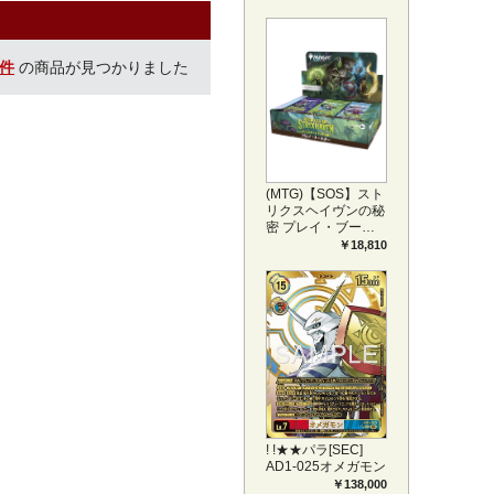
プリートセット ア
ートカード(JPN)
0件
の商品が見つかりました
(MTG)【SOS】スト
リクスヘイヴンの秘
密 プレイ・ブース
ター1BOX日本語版
￥18,810
(JPN)
! !★★パラ[SEC]
AD1-025オメガモン
￥138,000