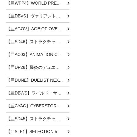
【亜WPP4】WORLD PREMIERE PACK 2023
【亜DBVS】ヴァリアント・スマッシャーズ
【亜AGOV】AGE OF OVERLORD
【亜SD46】ストラクチャーデッキ 王者の鼓動
【亜AC03】ANIMATION CHRONICLE 2023
【亜DP28】爆炎のデュエリスト編
【亜DUNE】DUELIST NEXUS
【亜DBWS】ワイルド・サバイバーズ
【亜CYAC】CYBERSTORM ACCESS
【亜SD45】ストラクチャーデッキ 蟲惑魔の森
【亜SLF1】SELECTION 5