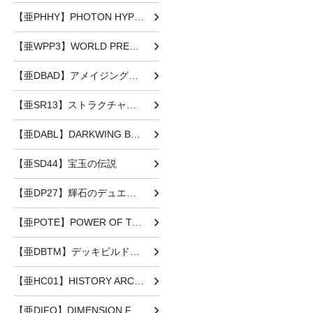
【亜PHHY】PHOTON HYPERNOVA
【亜WPP3】WORLD PREMIERE PACK 2022
【亜DBAD】アメイジング・ディフェンダーズ
【亜SR13】ストラクチャーデッキR -デビルズ・ゲート-
【亜DABL】DARKWING BLAST
【亜SD44】宝玉の伝説
【亜DP27】輝石のデュエリスト編
【亜POTE】POWER OF THE ELEMENTS
【亜DBTM】デッキビルドパック タクティカル・マスターズ
【亜HC01】HISTORY ARCHIVE COLLECTION
【亜DIFO】DIMENSION FORCE