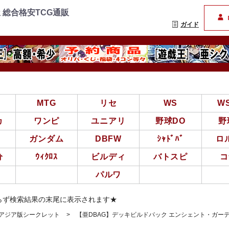
=================
まんぞく屋 格安TCG通
 総合格安TCG通販
ガイド
亜
MTG
リセ
WS
W
カ
ワンピ
ユニアリ
野球DO
野
ガンダム
DBFW
ｼｬﾄﾞﾊﾞ
ロ
分
ｳｨｸﾛｽ
ビルディ
バトスピ
コ
パルワ
らず検索結果の末尾に表示されます★
王アジア版シークレット
【亜DBAG】デッキビルドパック エンシェント・ガー