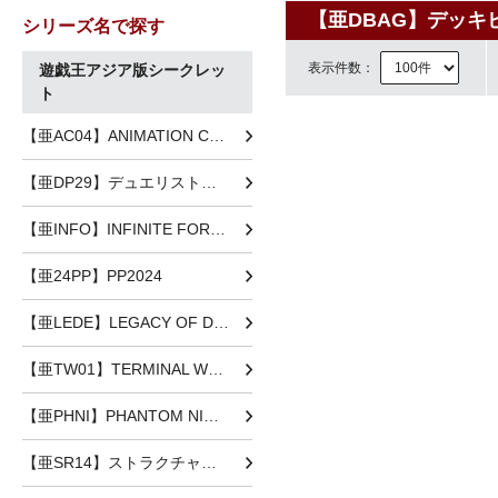
【亜DBAG】デッキ
シリーズ名で探す
表示件数：
遊戯王アジア版シークレッ
ト
【亜AC04】ANIMATION CHRONICLE 2024
【亜DP29】デュエリストパック-輝光のデュエリスト編-
【亜INFO】INFINITE FORBIDDEN
【亜24PP】PP2024
【亜LEDE】LEGACY OF DESTRUCTION
【亜TW01】TERMINAL WORLD
【亜PHNI】PHANTOM NIGHTMARE
【亜SR14】ストラクチャーデッキR -炎王の急襲-