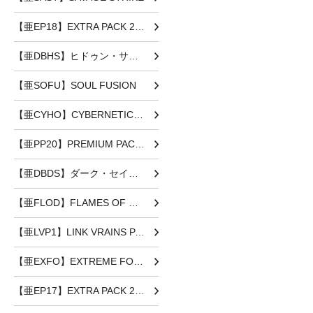
【亜EP18】EXTRA PACK 2018
【亜DBHS】ヒドゥン・サモナーズ
【亜SOFU】SOUL FUSION
【亜CYHO】CYBERNETIC HORIZON
【亜PP20】PREMIUM PACK 20
【亜DBDS】ダーク・セイヴァーズ
【亜FLOD】FLAMES OF DESTRUCTION
【亜LVP1】LINK VRAINS PACK
【亜EXFO】EXTREME FORCE
【亜EP17】EXTRA PACK 2017