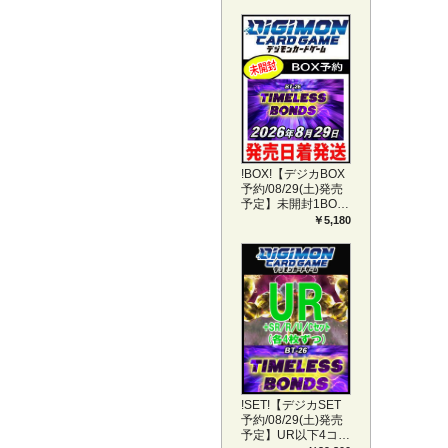
!BOX!【デジカBOX
予約/08/29(土)発売
予定】未開封1BOX
【BT-26】
￥5,180
TIMELESS BONDS
!SET!【デジカSET
予約/08/29(土)発売
予定】UR以下4コン