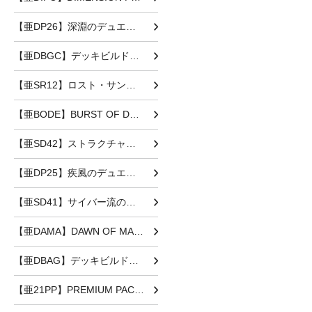
【亜DP26】深淵のデュエリスト編
【亜DBGC】デッキビルドパック グランド・クリエイターズ
【亜SR12】ロスト・サンクチュアリ
【亜BODE】BURST OF DESTINY
【亜SD42】ストラクチャーデッキ オーバーレイ・ユニバース
【亜DP25】疾風のデュエリスト編
【亜SD41】サイバー流の後継者
【亜DAMA】DAWN OF MAJESTY
【亜DBAG】デッキビルドパック エンシェント・ガーディアンズ
【亜21PP】PREMIUM PACK 2021