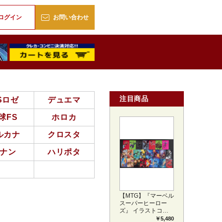
販
ログイン
お問い合わせ
注目商品
Sロゼ
デュエマ
球FS
ホロカ
ルカナ
クロスタ
ナン
ハリポタ
【MTG】『マーベル
スーパーヒーロー
ズ』 イラストコレ
クション 54種コン
￥5,480