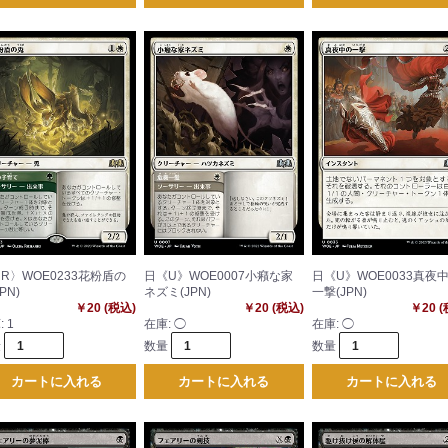
R〉WOE0233花粉盾の
日《U》WOE0007小癪な家
日《U》WOE0033真夜
PN)
ネズミ(JPN)
一撃(JPN)
￥20 (税込)
￥20 (税込)
￥20 
:
1
在庫:
◯
在庫:
◯
量
数量
数量
カートに入れる
カートに入れる
カートに入れる