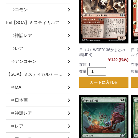
⇒コモン
foil【SOA】ミスティカルアーカイブ
⇒神話レア
⇒レア
日《U》WOE0136かまどの
日《
精(JPN)
ルド
￥140 (税込)
⇒アンコモン
在庫:
1
在庫
数量
数
【SOA】ミスティカルアーカイブ
カートに入れる
⇒MA
⇒日本画
⇒神話レア
⇒レア