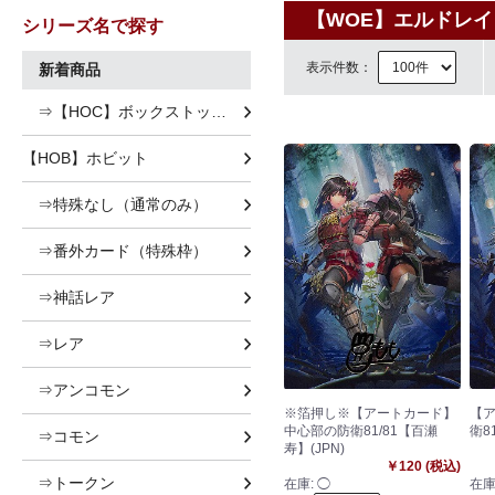
【WOE】エルドレ
シリーズ名で探す
表示件数：
新着商品
⇒【HOC】ボックストッパー
【HOB】ホビット
⇒特殊なし（通常のみ）
⇒番外カード（特殊枠）
⇒神話レア
⇒レア
⇒アンコモン
※箔押し※【アートカード】
【
中心部の防衛81/81【百瀬
衛8
⇒コモン
寿】(JPN)
￥120 (税込)
⇒トークン
在庫:
◯
在庫