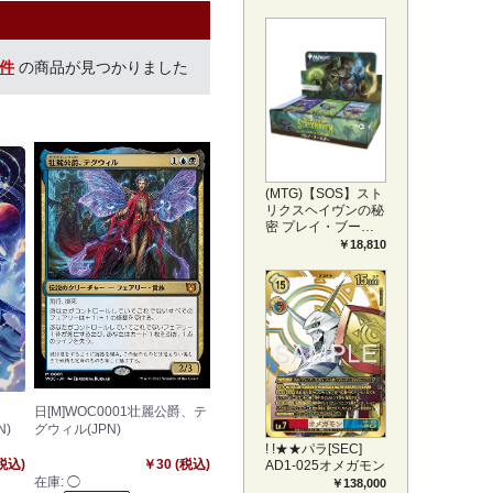
プリートセット ア
ートカード(JPN)
1件
の商品が見つかりました
(MTG)【SOS】スト
リクスヘイヴンの秘
密 プレイ・ブース
ター1BOX日本語版
￥18,810
(JPN)
日[M]WOC0001壮麗公爵、テ
N)
グウィル(JPN)
! !★★パラ[SEC]
(税込)
￥30 (税込)
AD1-025オメガモン
在庫:
◯
￥138,000