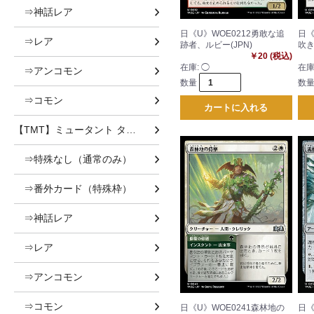
⇒神話レア
日《U》WOE0212勇敢な追
日《
⇒レア
跡者、ルビー(JPN)
吹き
￥20 (税込)
在庫:
◯
在庫
⇒アンコモン
数量
数
⇒コモン
カートに入れる
【TMT】ミュータント タートルズ
⇒特殊なし（通常のみ）
⇒番外カード（特殊枠）
⇒神話レア
⇒レア
⇒アンコモン
⇒コモン
日《U》WOE0241森林地の
日《