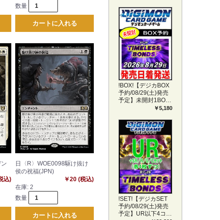
数量
カートに入れる
!BOX!【デジカBOX
予約/08/29(土)発売
予定】未開封1BOX
【BT-26】
￥5,180
TIMELESS BONDS
デン
日〈R〉WOE0098駆け抜け
侯の祝福(JPN)
(税込)
￥20 (税込)
在庫:
2
数量
!SET!【デジカSET
予約/08/29(土)発売
予定】UR以下4コン
カートに入れる