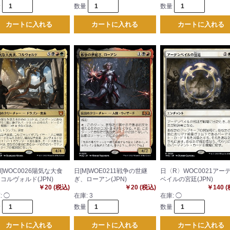
量
数量
数量
カートに入れる
カートに入れる
カートに入れる
M]WOC0026陽気な大食
日[M]WOE0211戦争の世継
日〈R〉WOC0021アー
コルヴォルド(JPN)
ぎ、ローアン(JPN)
ベイルの宮廷(JPN)
￥20 (税込)
￥20 (税込)
￥140 
:
◯
在庫:
3
在庫:
◯
量
数量
数量
カートに入れる
カートに入れる
カートに入れる