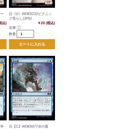
デー
日《U》WOE0232ピクニッ
ク荒らし(JPN)
(税込)
￥20 (税込)
在庫:
◯
数量
カートに入れる
の学
日【C】WOE0077水の翼