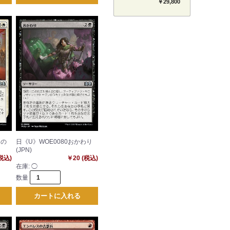
セット 【BT-26】
￥29,800
TIMELESS BONDS
中の
日《U》WOE0080おかわり
(JPN)
(税込)
￥20 (税込)
在庫:
◯
数量
カートに入れる