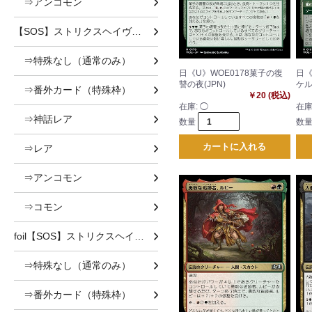
⇒アンコモン
【SOS】ストリクスヘイヴンの秘密
⇒特殊なし（通常のみ）
日《U》WOE0178菓子の復
日《
讐の夜(JPN)
ケル
⇒番外カード（特殊枠）
￥20 (税込)
在庫:
◯
在庫
⇒神話レア
数量
数
カートに入れる
⇒レア
⇒アンコモン
⇒コモン
foil【SOS】ストリクスヘイヴンの秘密 foil
⇒特殊なし（通常のみ）
⇒番外カード（特殊枠）