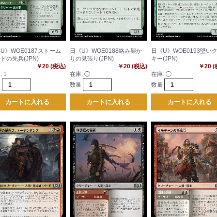
U》WOE0187ストーム
日《U》WOE0188絡み架か
日《U》WOE0193堅い
ドの先兵(JPN)
りの見張り(JPN)
キー(JPN)
￥20 (税込)
￥20 (税込)
￥20 
:
1
在庫:
◯
在庫:
◯
量
数量
数量
カートに入れる
カートに入れる
カートに入れる