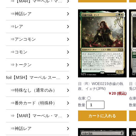
⇒【MAR】マーベル・マテリアル
⇒神話レア
⇒レア
⇒アンコモン
⇒コモン
⇒トークン
foil【MSH】マーベル スーパー・ヒーローズ foil
日〈R〉WOE0219赤歯の執
日〈
政、イェナ(JPN)
兎(J
⇒特殊なし（通常のみ）
￥20 (税込)
在庫:
◯
在庫
⇒番外カード（特殊枠）
数量
数
⇒【MAR】マーベル・マテリアル
カートに入れる
⇒神話レア