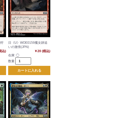
の狩
日《U》WOE0159魔女跡追
いの激情(JPN)
(税込)
￥20 (税込)
在庫:
◯
数量
カートに入れる