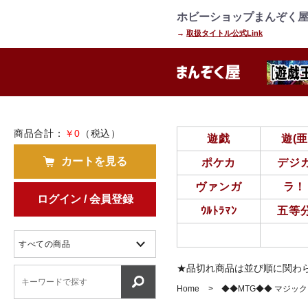
=================================
================
ホビーショップまんぞく屋
→
取扱タイトル公式Link
商品合計：
￥0
（税込）
遊戯
遊(
カートを見る
ポケカ
デジ
ヴァンガ
ラ！
ログイン / 会員登録
ｳﾙﾄﾗﾏﾝ
五等
★品切れ商品は並び順に関わ
Home
◆◆MTG◆◆ マジッ