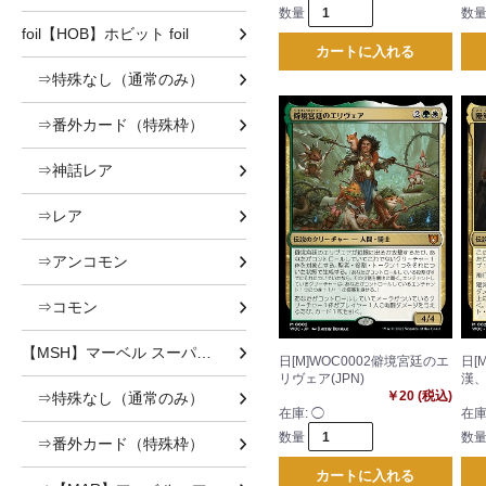
数量
数
foil【HOB】ホビット foil
カートに入れる
⇒特殊なし（通常のみ）
⇒番外カード（特殊枠）
⇒神話レア
⇒レア
⇒アンコモン
⇒コモン
【MSH】マーベル スーパー・ヒーローズ
日[M]WOC0002僻境宮廷のエ
日[
リヴェア(JPN)
漢、
￥20 (税込)
⇒特殊なし（通常のみ）
在庫:
◯
在庫
数量
数
⇒番外カード（特殊枠）
カートに入れる