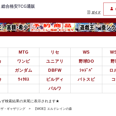
=================
まんぞく屋 格安TCG通
 総合格安TCG通販
ガイド
亜
MTG
リセ
WS
W
カ
ワンピ
ユニアリ
野球DO
野
ガンダム
DBFW
ｼｬﾄﾞﾊﾞ
ロ
分
ｳｨｸﾛｽ
ビルディ
バトスピ
コ
パルワ
らず検索結果の末尾に表示されます★
ク:ザ・ギャザリング
【WOE】エルドレインの森