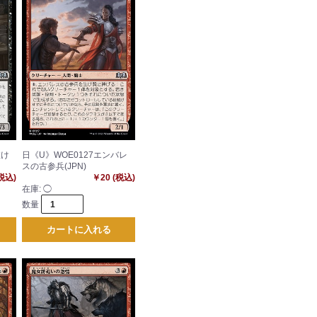
抜け
日《U》WOE0127エンバレ
スの古参兵(JPN)
(税込)
￥20 (税込)
在庫:
◯
数量
カートに入れる