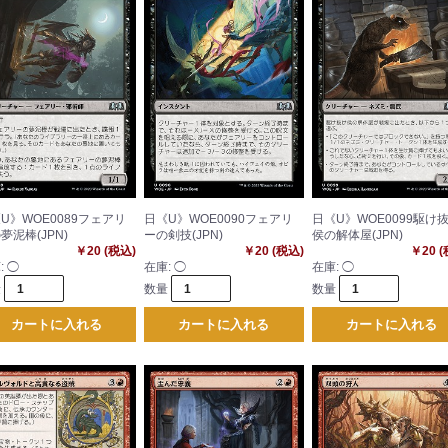
U》WOE0089フェアリ
日《U》WOE0090フェアリ
日《U》WOE0099駆け
夢泥棒(JPN)
ーの剣技(JPN)
侯の解体屋(JPN)
￥20 (税込)
￥20 (税込)
￥20 
:
◯
在庫:
◯
在庫:
◯
量
数量
数量
カートに入れる
カートに入れる
カートに入れる