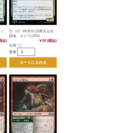
クッ
日《U》WOE0210夢見る決
闘者、オビラ(JPN)
(税込)
￥20 (税込)
在庫:
◯
数量
カートに入れる