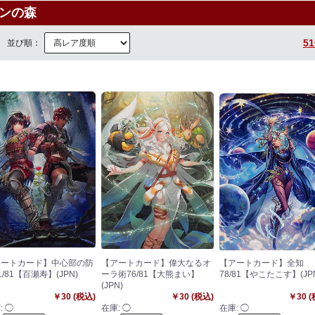
インの森
5
並び順：
アートカード】中心部の防
【アートカード】偉大なるオ
【アートカード】全知
1/81【百瀬寿】(JPN)
ーラ術76/81【大熊まい】
78/81【やこたこす】(JP
(JPN)
￥30 (税込)
￥30 (税込)
￥30 
:
◯
在庫:
◯
在庫:
◯