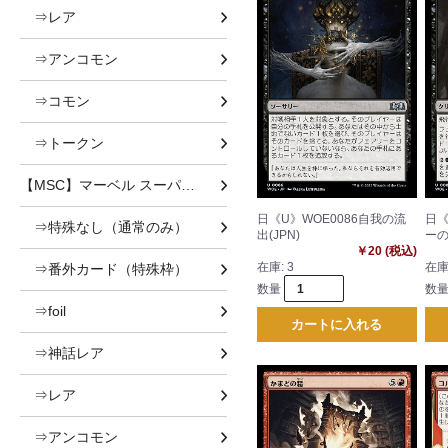
⇒レア
⇒アンコモン
⇒コモン
⇒トークン
【MSC】マーベル スーパー・ヒーローズ 統率者
日《U》WOE0086自我の流
日《
⇒特殊なし（通常のみ）
出(JPN)
ーの
￥20 (税込)
在庫:
3
在庫
⇒番外カード（特殊枠）
数量
数
⇒foil
カートに入れる
⇒神話レア
⇒レア
⇒アンコモン