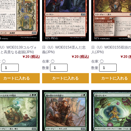
U》WOE0139コルヴォ
日《U》WOE0154歪んだ忠
日《U》WOE0155双頭
と高貴なる盗賊(JPN)
義(JPN)
人(JPN)
￥20 (税込)
￥20 (税込)
￥20 
:
◯
在庫:
◯
在庫:
◯
量
数量
数量
カートに入れる
カートに入れる
カートに入れる