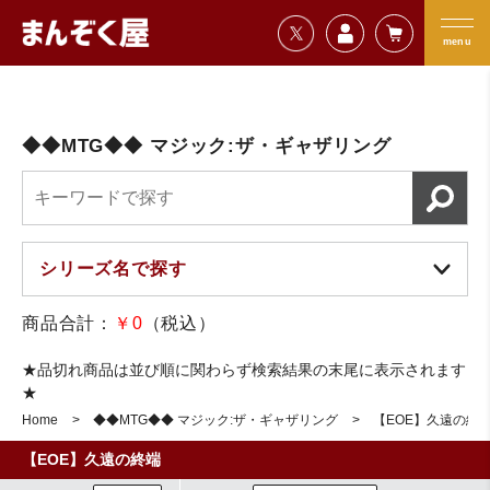
=================================
まんぞく屋 格安TCG通販
=================================
menu
◆◆MTG◆◆ マジック:ザ・ギャザリング
商品合計：
￥0
（税込）
★品切れ商品は並び順に関わらず検索結果の末尾に表示されます
★
Home
◆◆MTG◆◆ マジック:ザ・ギャザリング
【EOE】久遠の終
【EOE】久遠の終端