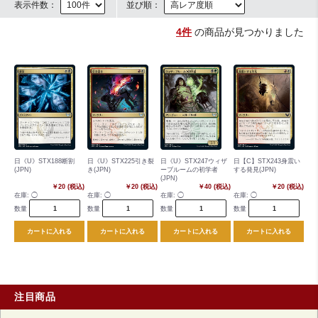
表示件数：
並び順：
4件
の商品が見つかりました
日《U》STX188断割
日《U》STX225引き裂
日《U》STX247ウィザ
日【C】STX243身震い
(JPN)
き(JPN)
ーブルームの初学者
する発見(JPN)
(JPN)
￥20 (税込)
￥20 (税込)
￥40 (税込)
￥20 (税込)
在庫:
◯
在庫:
◯
在庫:
◯
在庫:
◯
数量
数量
数量
数量
カートに入れる
カートに入れる
カートに入れる
カートに入れる
注目商品