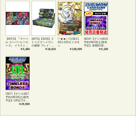
【MTG】『マーベ
(MTG)【SOS】ス
! !★★パラ[SEC]
!BOX!【デジカBOX
ル スーパーヒーロ
トリクスヘイヴン
AD1-025オメガモ
予約/08/29(土)発売
ーズ』 イラストコ
の秘密 プレイ・ブ
ン
予定】未開封1BOX
レクション 54種コ
ースター1BOX日本
【BT-26】
￥5,480
￥18,810
￥138,000
￥5,180
ンプリートセット
語版 (JPN)
TIMELESS
アートカード(JPN)
BONDS
!SET!【デジカSET
予約/08/29(土)発売
予定】UR以下4コ
ンセット 【BT-
￥29,800
26】TIMELESS
BONDS