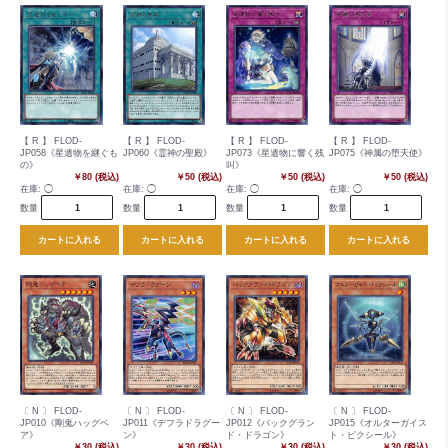
【 R 】 FLOD-
【 R 】 FLOD-
【 R 】 FLOD-
【 R 】 FLOD-
JP058《星遺物を継ぐも
JP060《霊神の聖殿》
JP073《星遺物に響く残
JP075《神属の堕天使》
の》
叫》
￥80 (税込)
￥50 (税込)
￥50 (税込)
￥50 (税込)
在庫:
◯
在庫:
◯
在庫:
◯
在庫:
◯
数量
数量
数量
数量
カートに入れる
カートに入れる
カートに入れる
カートに入れる
〔 N 〕 FLOD-
〔 N 〕 FLOD-
〔 N 〕 FLOD-
〔 N 〕 FLOD-
JP010《剛鬼ハッグベ
JP011《デフラドラグー
JP012《バックグラン
JP015《オルターガイス
ア》
ン》
ド・ドラゴン》
ト・ピクシール》
￥30 (税込)
￥30 (税込)
￥30 (税込)
￥30 (税込)