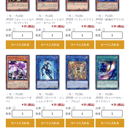
〔 N 〕 FLOD-
〔 N 〕 FLOD-
〔 N 〕 FLOD-
〔 N 〕 FLOD-
JP023《エレメントセイ
JP024《エレメントセイ
JP029《トランスファミ
JP030《妖海のアウトロ
バー・ラパウィラ》
バー・モーレフ》
リア》
ール》
￥30 (税込)
￥30 (税込)
￥30 (税込)
￥30 (税込)
在庫:
◯
在庫:
◯
在庫:
◯
在庫:
◯
数量
数量
数量
数量
カートに入れる
カートに入れる
カートに入れる
カートに入れる
〔 N 〕 FLOD-
〔 N 〕 FLOD-
〔 N 〕 FLOD-
〔 N 〕 FLOD-
JP031《ヤジロベーダ
JP037《スペース・イン
JP039《トリックスタ
JP053《サイバーサル・
ー》
シュレイター》
ー・ブルム》
サイクロン》
￥30 (税込)
￥30 (税込)
￥50 (税込)
￥30 (税込)
在庫:
◯
在庫:
◯
在庫:
◯
在庫:
◯
数量
数量
数量
数量
カートに入れる
カートに入れる
カートに入れる
カートに入れる