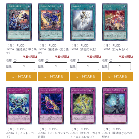
〔 N 〕 FLOD-
〔 N 〕 FLOD-
〔 N 〕 FLOD-
〔 N 〕 FLOD-
JP057《星遺物が導く果
JP059《星遺物へ誘う悪
JP061《再臨の帝王》
JP064《にらみ合い》
て》
夢》
￥30 (税込)
￥30 (税込)
￥30 (税込)
￥30 (税込)
在庫:
◯
在庫:
◯
在庫:
3
在庫:
◯
数量
数量
数量
数量
カートに入れる
カートに入れる
カートに入れる
カートに入れる
〔 N 〕 FLOD-
〔 N 〕 FLOD-
〔 N 〕 FLOD-
〔 N 〕 FLOD-
JP067《リミット・コー
JP069《ジェルゴンヌの
JP070《オルターガイス
JP071《星遺物からの目
ド》
終焉》
ト・エミュレルフ》
醒め》