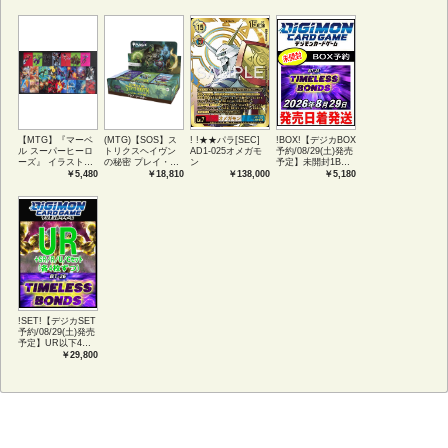
【MTG】『マーベ
(MTG)【SOS】ス
! !★★パラ[SEC]
!BOX!【デジカBOX
ル スーパーヒーロ
トリクスヘイヴン
AD1-025オメガモ
予約/08/29(土)発売
ーズ』 イラストコ
の秘密 プレイ・ブ
ン
予定】未開封1BOX
レクション 54種コ
ースター1BOX日本
【BT-26】
￥5,480
￥18,810
￥138,000
￥5,180
ンプリートセット
語版 (JPN)
TIMELESS
アートカード(JPN)
BONDS
!SET!【デジカSET
予約/08/29(土)発売
予定】UR以下4コ
ンセット 【BT-
￥29,800
26】TIMELESS
BONDS