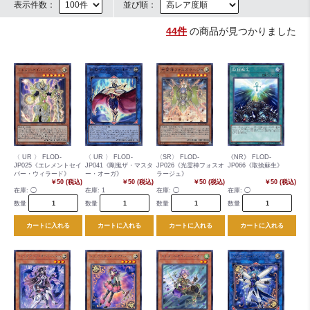
表示件数：
並び順：
44件
の商品が見つかりました
〈 UR 〉 FLOD-
〈 UR 〉 FLOD-
〈SR〉 FLOD-
《NR》 FLOD-
JP025《エレメントセイ
JP041《剛鬼ザ・マスタ
JP026《光霊神フォスオ
JP066《取捨蘇生》
バー・ウィラード》
ー・オーガ》
ラージュ》
￥50 (税込)
￥50 (税込)
￥50 (税込)
￥50 (税込)
在庫:
◯
在庫:
1
在庫:
◯
在庫:
◯
数量
数量
数量
数量
カートに入れる
カートに入れる
カートに入れる
カートに入れる