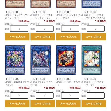
【 R 】 FLOD-
【 R 】 FLOD-
【 R 】 FLOD-
【 R 】 FLOD-
JP003《バックアップ・
JP008《トリックスタ
JP020《エレメントセイ
JP040《トリックスタ
オペレーター》
ー・シャクナージュ》
バー・マカニ》
ー・デビルフィニウム》
￥50 (税込)
￥50 (税込)
￥50 (税込)
￥50 (税込)
在庫:
◯
在庫:
◯
在庫:
◯
在庫:
3
数量
数量
数量
数量
カートに入れる
カートに入れる
カートに入れる
カートに入れる
【 R 】 FLOD-
【 R 】 FLOD-
【 R 】 FLOD-
【 R 】 FLOD-
JP049《発条補修ゼンマ
JP050《ヴァンパイア・
JP051《小法師ヒダルマ
JP055《トリックスタ
イコン》
サッカー》
ー》
ー・ブーケ》
￥50 (税込)
￥50 (税込)
￥80 (税込)
￥50 (税込)
在庫:
◯
在庫:
◯
在庫:
◯
在庫:
◯
数量
数量
数量
数量
カートに入れる
カートに入れる
カートに入れる
カートに入れる