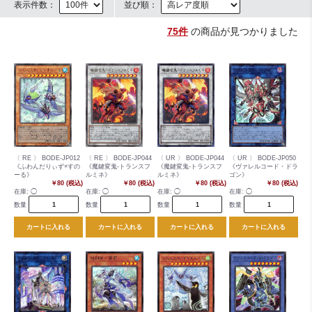
表示件数：
並び順：
75件
の商品が見つかりました
〈 RE 〉 BODE-JP012
〈 RE 〉 BODE-JP044
〈 UR 〉 BODE-JP044
〈 UR 〉 BODE-JP050
《ふわんだりぃず×すの
《魔鍵変鬼-トランスフ
《魔鍵変鬼-トランスフ
《ヴァレルコード・ドラ
ーる》
ルミネ》
ルミネ》
ゴン》
￥80 (税込)
￥80 (税込)
￥80 (税込)
￥80 (税込)
在庫:
◯
在庫:
◯
在庫:
◯
在庫:
◯
数量
数量
数量
数量
カートに入れる
カートに入れる
カートに入れる
カートに入れる