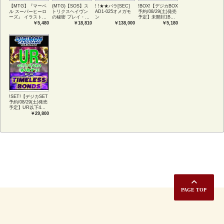
【MTG】『マーベ
(MTG)【SOS】ス
! !★★パラ[SEC]
!BOX!【デジカBOX
ル スーパーヒーロ
トリクスヘイヴン
AD1-025オメガモ
予約/08/29(土)発売
ーズ』 イラストコ
の秘密 プレイ・ブ
ン
予定】未開封1BOX
レクション 54種コ
ースター1BOX日本
【BT-26】
￥5,480
￥18,810
￥138,000
￥5,180
ンプリートセット
語版 (JPN)
TIMELESS
アートカード(JPN)
BONDS
!SET!【デジカSET
予約/08/29(土)発売
予定】UR以下4コ
ンセット 【BT-
￥29,800
26】TIMELESS
BONDS