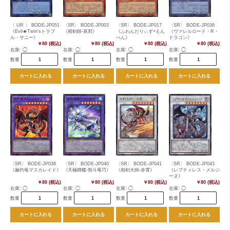
〈 UR 〉 BODE-JP051
〈SR〉 BODE-JP003
〈SR〉 BODE-JP017
〈SR〉 BODE-JP036
《Evil★Twin'sトラブ
《相剣師-莫邪》
《ふわんだりぃず×えん
《ヴァレルロード・R・
ル・サニー》
ぺん》
ドラゴン》
￥80 (税込)
￥80 (税込)
￥80 (税込)
￥80 (税込)
在庫:
◯
在庫:
◯
在庫:
◯
在庫:
◯
数量
数量
数量
数量
カートに入れる
カートに入れる
カートに入れる
カートに入れる
〈SR〉 BODE-JP038
〈SR〉 BODE-JP040
〈SR〉 BODE-JP041
〈SR〉 BODE-JP043
《赫灼竜マスカレイド》
《天極輝艦-熊斗竜巧》
《相剣大師-赤霄》
《レプティレス・メルジ
ーヌ》
￥80 (税込)
￥80 (税込)
￥80 (税込)
￥80 (税込)
在庫:
◯
在庫:
◯
在庫:
◯
在庫:
◯
数量
数量
数量
数量
カートに入れる
カートに入れる
カートに入れる
カートに入れる