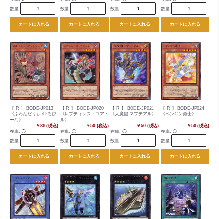
数量
数量
数量
数量
カートに入れる
カートに入れる
カートに入れる
カートに入れる
【 R 】 BODE-JP013
【 R 】 BODE-JP020
【 R 】 BODE-JP021
【 R 】 BODE-JP024
《ふわんだりぃず×ろび
《レプティレス・コアト
《大魔鍵-マフテアル》
《ペンギン勇士》
ーな》
ル》
￥80 (税込)
￥50 (税込)
￥50 (税込)
￥50 (税込)
在庫:
◯
在庫:
◯
在庫:
◯
在庫:
◯
数量
数量
数量
数量
カートに入れる
カートに入れる
カートに入れる
カートに入れる