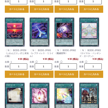
数量
数量
数量
数量
カートに入れる
カートに入れる
カートに入れる
カートに入れる
〔 N 〕 BODE-JP059
〔 N 〕 BODE-JP061
〔 N 〕 BODE-JP062
〔 N 〕 BODE-JP063
《ふわんだりぃずと未知
《レプティレス・リコイ
《魔鍵闘争》
《ロイヤル・ペンギン
の風》
ル》
ズ・ガーデン》
￥30 (税込)
￥30 (税込)
￥30 (税込)
￥30 (税込)
在庫:
1
在庫:
◯
在庫:
◯
在庫:
◯
数量
数量
数量
数量
カートに入れる
カートに入れる
カートに入れる
カートに入れる