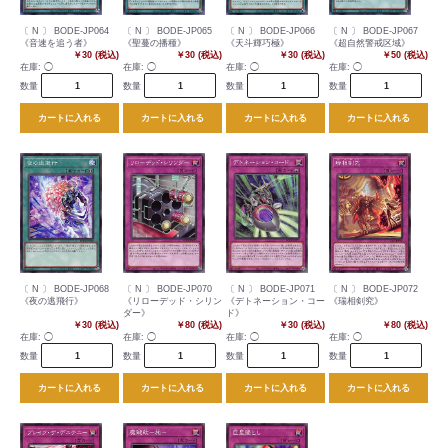
〔 N 〕 BODE-JP064
〔 N 〕 BODE-JP065
〔 N 〕 BODE-JP066
〔 N 〕 BODE-JP067
《音速を追う者》
《聖蔓の播種》
《天斗輝巧極》
《超自然警戒区域》
￥30 (税込)
￥30 (税込)
￥30 (税込)
￥50 (税込)
在庫:
◯
在庫:
◯
在庫:
◯
在庫:
◯
数量
数量
数量
数量
カートに入れる
カートに入れる
カートに入れる
カートに入れる
〔 N 〕 BODE-JP068
〔 N 〕 BODE-JP070
〔 N 〕 BODE-JP071
〔 N 〕 BODE-JP072
《夜の逃飛行》
《リローデッド・シリン
《デトネーション・コー
《瑞相剣究》
ダー》
ド》
￥30 (税込)
￥80 (税込)
￥30 (税込)
￥80 (税込)
在庫:
◯
在庫:
◯
在庫:
◯
在庫:
◯
数量
数量
数量
数量
カートに入れる
カートに入れる
カートに入れる
カートに入れる