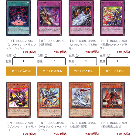
【 R 】 BODE-JP060
【 R 】 BODE-JP073
【 R 】 BODE-JP075
【 R 】 BODE-JP078
《レプティレス・ラミフ
《相剣暗転》
《ふわんだりぃずと怖い
《聖邪のステンドグラ
ィケーション》
海》
ス》
￥80 (税込)
￥80 (税込)
￥50 (税込)
￥50 (税込)
在庫:
◯
在庫:
◯
在庫:
◯
在庫:
◯
数量
数量
数量
数量
カートに入れる
カートに入れる
カートに入れる
カートに入れる
〔 N 〕 BODE-JP001
〔 N 〕 BODE-JP002
〔 N 〕 BODE-JP004
〔 N 〕 BODE-JP006
《ヴァレット・キャリバ
《デュアルウィール・ド
《相剣師-泰阿》
《相剣瑞獣-純鈞》
ー》
ラゴン》
￥30 (税込)
￥30 (税込)
￥30 (税込)
￥30 (税込)