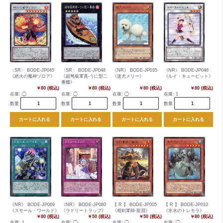
〈SR〉 BODE-JP045
〈SR〉 BODE-JP048
《NR》 BODE-JP035
《NR》 BODE-JP046
《絶火の魔神ゾロア》
《超弩級軍貫-うに型二
《迷犬メリー》
《ルイ・キューピット》
番艦》
￥80 (税込)
￥80 (税込)
￥80 (税込)
￥80 (税込)
在庫:
◯
在庫:
◯
在庫:
◯
在庫:
1
数量
数量
数量
数量
カートに入れる
カートに入れる
カートに入れる
カートに入れる
《NR》 BODE-JP069
《NR》 BODE-JP080
【 R 】 BODE-JP005
【 R 】 BODE-JP010
《スモール・ワールド》
《ラドリートラップ》
《相剣軍師-龍淵》
《氷水のトレモラ》
￥80 (税込)
￥50 (税込)
￥50 (税込)
￥80 (税込)
在庫:
1
在庫:
◯
在庫:
◯
在庫:
◯