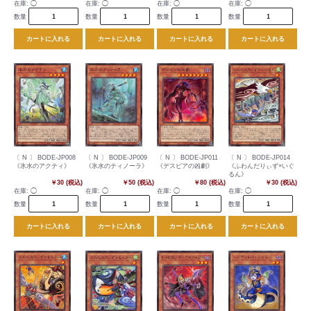
在庫:
◯
在庫:
◯
在庫:
◯
在庫:
◯
数量
数量
数量
数量
カートに入れる
カートに入れる
カートに入れる
カートに入れる
〔 N 〕 BODE-JP008
〔 N 〕 BODE-JP009
〔 N 〕 BODE-JP011
〔 N 〕 BODE-JP014
《氷水のアクティ》
《氷水のティノーラ》
《デスピアの凶劇》
《ふわんだりぃず×いぐ
るん》
￥30 (税込)
￥50 (税込)
￥80 (税込)
￥30 (税込)
在庫:
◯
在庫:
◯
在庫:
◯
在庫:
◯
数量
数量
数量
数量
カートに入れる
カートに入れる
カートに入れる
カートに入れる