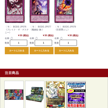
〔 N 〕 BODE-JP076
〔 N 〕 BODE-JP077
〔 N 〕 BODE-JP079
《ブレイク・ザ・デステ
《魔鍵錠-施-》
《巨星墜とし》
ニー》
￥30 (税込)
￥30 (税込)
￥30 (税込)
在庫:
◯
在庫:
◯
在庫:
◯
数量
数量
数量
カートに入れる
カートに入れる
カートに入れる
注目商品