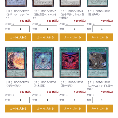
【 R 】 BODE-JP037
【 R 】 BODE-JP047
【 R 】 BODE-JP049
【 R 】 BODE-JP053
《トランソニックバー
《魔鍵憑霊-ウェパルト
《空母軍貫-しらうお型
《龍相剣現》
ド》
ゥ》
特務艦》
￥50 (税込)
￥50 (税込)
￥50 (税込)
￥80 (税込)
在庫:
◯
在庫:
◯
在庫:
◯
在庫:
◯
数量
数量
数量
数量
カートに入れる
カートに入れる
カートに入れる
カートに入れる
【 R 】 BODE-JP055
【 R 】 BODE-JP056
【 R 】 BODE-JP057
【 R 】 BODE-JP058
《烙印の気炎》
《氷水揺籃》
《赫の烙印》
《ふわんだりぃずと謎の
地図》
￥50 (税込)
￥80 (税込)
￥80 (税込)
￥80 (税込)
在庫:
◯
在庫:
◯
在庫:
◯
在庫:
3
数量
数量
数量
数量
カートに入れる
カートに入れる
カートに入れる
カートに入れる