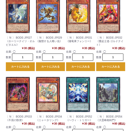
〔 N 〕 BODE-JP027
〔 N 〕 BODE-JP029
〔 N 〕 BODE-JP031
〔 N 〕 BODE-JP032
《ホーリーナイツ・オル
《擬態する人喰い虫》
《陽竜果フォンリー》
《重起士道-ゴルドナイ
ビタエル》
ト》
￥30 (税込)
￥30 (税込)
￥30 (税込)
￥30 (税込)
在庫:
◯
在庫:
◯
在庫:
◯
在庫:
◯
数量
数量
数量
数量
カートに入れる
カートに入れる
カートに入れる
カートに入れる
〔 N 〕 BODE-JP033
〔 N 〕 BODE-JP034
〔 N 〕 BODE-JP052
〔 N 〕 BODE-JP054
《不屈の獣僕》
《ニャータリング》
《ヘヴィ・トリガー》
《大霊峰相剣門》
￥30 (税込)
￥30 (税込)
￥30 (税込)
￥80 (税込)
在庫:
◯
在庫:
◯
在庫:
◯
在庫:
◯