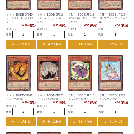
〔 N 〕 BODE-JP015
〔 N 〕 BODE-JP016
〔 N 〕 BODE-JP018
〔 N 〕 BODE-JP019
《ふわんだりぃず×すと
《ふわんだりぃず×とっ
《D-HERO ディナイア
《レプティレス・ニャミ
りー》
かん》
ルガイ》
ニ》
￥30 (税込)
￥30 (税込)
￥50 (税込)
￥30 (税込)
在庫:
◯
在庫:
◯
在庫:
1
在庫:
◯
数量
数量
数量
数量
カートに入れる
カートに入れる
カートに入れる
カートに入れる
〔 N 〕 BODE-JP022
〔 N 〕 BODE-JP023
〔 N 〕 BODE-JP025
〔 N 〕 BODE-JP026
《うにの軍貫》
《しらうおの軍貫》
《ペンギン忍者》
《ペンギン僧侶》
￥80 (税込)
￥30 (税込)
￥30 (税込)
￥30 (税込)
在庫:
◯
在庫:
◯
在庫:
◯
在庫:
◯
数量
数量
数量
数量
カートに入れる
カートに入れる
カートに入れる
カートに入れる