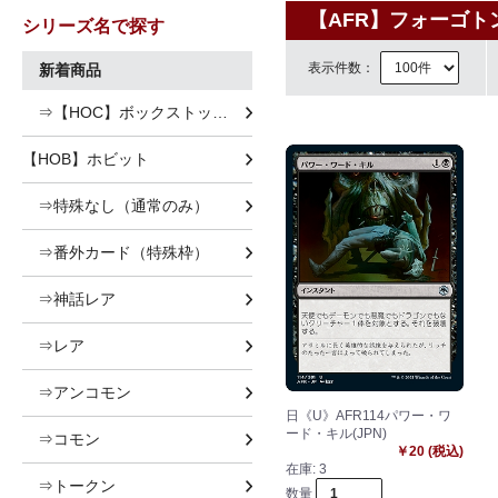
【AFR】フォーゴト
シリーズ名で探す
表示件数：
新着商品
⇒【HOC】ボックストッパー
【HOB】ホビット
⇒特殊なし（通常のみ）
⇒番外カード（特殊枠）
⇒神話レア
⇒レア
⇒アンコモン
日《U》AFR114パワー・ワ
ード・キル(JPN)
⇒コモン
￥20 (税込)
在庫:
3
⇒トークン
数量