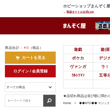
=================================
================
ホビーショップまんぞく屋
→
取扱タイトル公式Link
商品合計：
￥0
（税込）
遊戯
遊(
カートを見る
ポケカ
デジ
ヴァンガ
ラ！
ログイン / 会員登録
ｳﾙﾄﾗﾏﾝ
五等
★品切れ商品は並び順に関わ
Home
◆◆MTG◆◆ マジッ