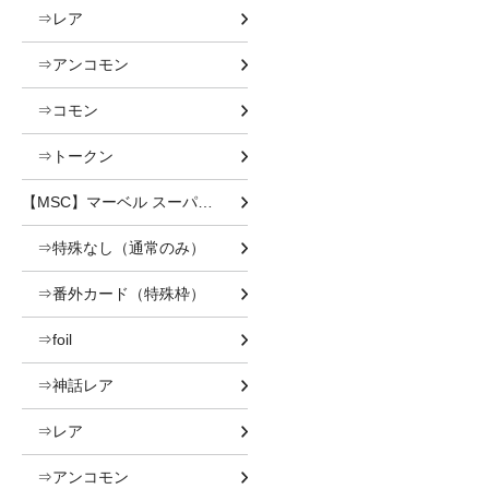
⇒レア
⇒アンコモン
⇒コモン
⇒トークン
【MSC】マーベル スーパー・ヒーローズ 統率者
⇒特殊なし（通常のみ）
⇒番外カード（特殊枠）
⇒foil
⇒神話レア
⇒レア
⇒アンコモン