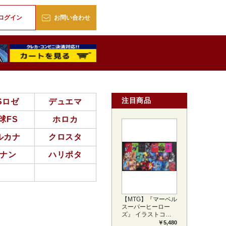
販
ログイン
お問い合わせ
注目商品
Sロゼ
デュエマ
球FS
ホロカ
ルカナ
クロスタ
ナン
ハリポタ
【MTG】『マーベル
スーパーヒーロー
ズ』 イラストコレ
クション 54種コン
￥5,480