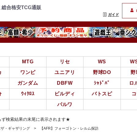
=================
まんぞく屋 格安TCG通
 総合格安TCG通販
ガイド
亜
MTG
リセ
WS
W
カ
ワンピ
ユニアリ
野球DO
野
ガンダム
DBFW
ｼｬﾄﾞﾊﾞ
ロ
分
ｳｨｸﾛｽ
ビルディ
バトスピ
コ
パルワ
らず検索結果の末尾に表示されます★
ク:ザ・ギャザリング
【AFR】フォーゴトン・レルム探訪