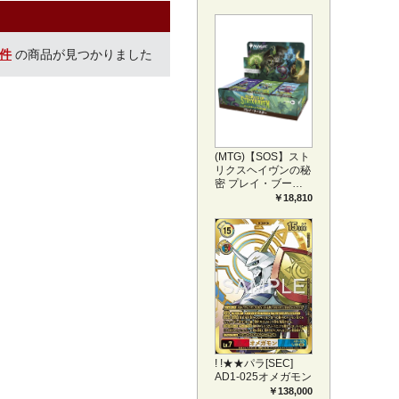
プリートセット ア
ートカード(JPN)
1件
の商品が見つかりました
(MTG)【SOS】スト
リクスヘイヴンの秘
密 プレイ・ブース
ター1BOX日本語版
￥18,810
(JPN)
! !★★パラ[SEC]
AD1-025オメガモン
￥138,000