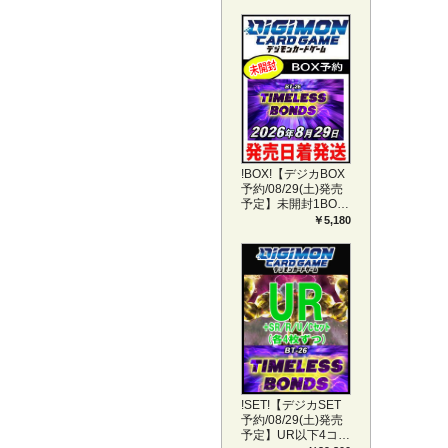
!BOX!【デジカBOX
予約/08/29(土)発売
予定】未開封1BOX
【BT-26】
￥5,180
TIMELESS BONDS
!SET!【デジカSET
予約/08/29(土)発売
予定】UR以下4コン