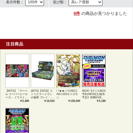
表示件数：
並び順：
0件
の商品が見つかりました
注目商品
【MTG】『マーベ
(MTG)【SOS】ス
! !★★パラ[SEC]
!BOX!【デジカBOX
ル スーパーヒーロ
トリクスヘイヴン
AD1-025オメガモ
予約/08/29(土)発売
ーズ』 イラストコ
の秘密 プレイ・ブ
ン
予定】未開封1BOX
レクション 54種コ
ースター1BOX日本
【BT-26】
￥5,480
￥18,810
￥138,000
￥5,180
ンプリートセット
語版 (JPN)
TIMELESS
アートカード(JPN)
BONDS