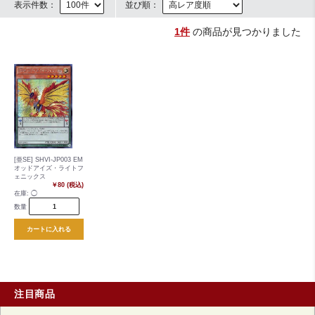
表示件数：
並び順：
1件
の商品が見つかりました
[亜SE] SHVI-JP003 EM
オッドアイズ・ライトフ
ェニックス
￥80 (税込)
在庫:
◯
数量
カートに入れる
注目商品