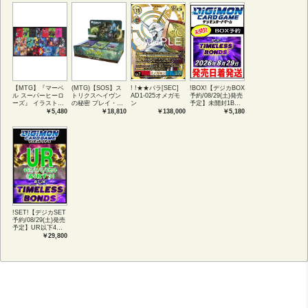
【MTG】『マーベ
(MTG)【SOS】ス
! !★★パラ[SEC]
!BOX!【デジカBOX
ル スーパーヒーロ
トリクスヘイヴン
AD1-025オメガモ
予約/08/29(土)発売
ーズ』 イラストコ
の秘密 プレイ・ブ
ン
予定】未開封1BOX
レクション 54種コ
ースター1BOX日本
【BT-26】
￥5,480
￥18,810
￥138,000
￥5,180
ンプリートセット
語版 (JPN)
TIMELESS
アートカード(JPN)
BONDS
!SET!【デジカSET
予約/08/29(土)発売
予定】UR以下4コ
ンセット 【BT-
￥29,800
26】TIMELESS
BONDS