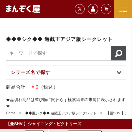
=================================
まんぞく屋 格安TCG通販
=================================
menu
◆◆亜シク◆◆ 遊戯王アジア版シークレット
商品合計：
￥0
（税込）
★品切れ商品は並び順に関わらず検索結果の末尾に表示されます
★
Home
◆◆亜シク◆◆ 遊戯王アジア版シークレット
【亜SHVI】シ
【亜SHVI】シャイニング・ビクトリーズ