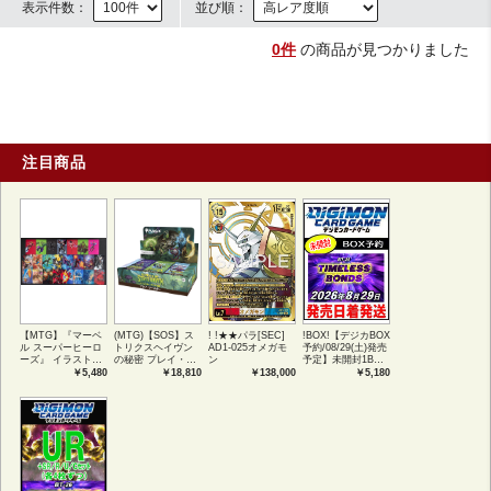
表示件数：
並び順：
0件
の商品が見つかりました
注目商品
【MTG】『マーベ
(MTG)【SOS】ス
! !★★パラ[SEC]
!BOX!【デジカBOX
ル スーパーヒーロ
トリクスヘイヴン
AD1-025オメガモ
予約/08/29(土)発売
ーズ』 イラストコ
の秘密 プレイ・ブ
ン
予定】未開封1BOX
レクション 54種コ
ースター1BOX日本
【BT-26】
￥5,480
￥18,810
￥138,000
￥5,180
ンプリートセット
語版 (JPN)
TIMELESS
アートカード(JPN)
BONDS