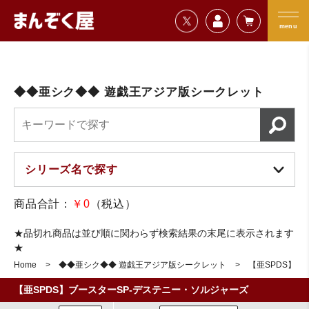
=================================
まんぞく屋 格安TCG通販
=================================
menu
◆◆亜シク◆◆ 遊戯王アジア版シークレット
商品合計：
￥0
（税込）
★品切れ商品は並び順に関わらず検索結果の末尾に表示されます
★
Home
◆◆亜シク◆◆ 遊戯王アジア版シークレット
【亜SPDS】ブ
【亜SPDS】ブースターSP-デステニー・ソルジャーズ